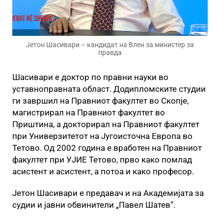
Јетон Шасивари – кандидат на Влен за министер за
правда
Шасивари е доктор по правни науки во
уставноправната област. Додипломските студии
ги завршил на Правниот факултет во Скопје,
магистрирал на Правниот факултет во
Приштина, а докторирал на Правниот факултет
при Универзитетот на Југоисточна Европа во
Тетово. Од 2002 година е вработен на Правниот
факултет при УЈИЕ Тетово, прво како помлад
асистент и асистент, а потоа и како професор.
Јетон Шасивари е предавач и на Академијата за
судии и јавни обвинители „Павел Шатев“.