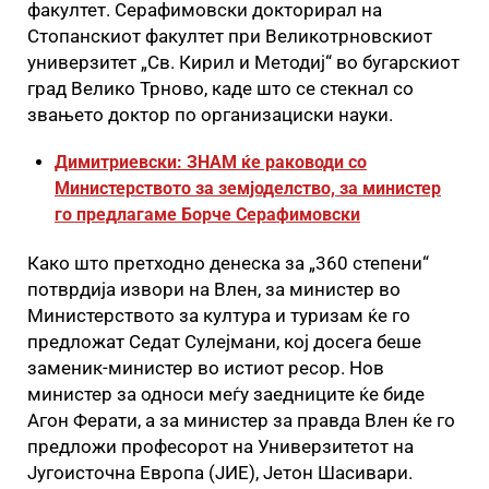
факултет. Серафимовски докторирал на
Стопанскиот факултет при Великотрновскиот
универзитет „Св. Кирил и Методиј“ во бугарскиот
град Велико Трново, каде што се стекнал со
звањето доктор по организациски науки.
Димитриевски: ЗНАМ ќе раководи со
Министерството за земјоделство, за министер
го предлагаме Борче Серафимовски
Како што претходно денеска за „360 степени“
потврдија извори на Влен, за министер во
Министерството за култура и туризам ќе го
предложат Седат Сулејмани, кој досега беше
заменик-министер во истиот ресор. Нов
министер за односи меѓу заедниците ќе биде
Агон Ферати, а за министер за правда Влен ќе го
предложи професорот на Универзитетот на
Југоисточна Европа (ЈИЕ), Јетон Шасивари.