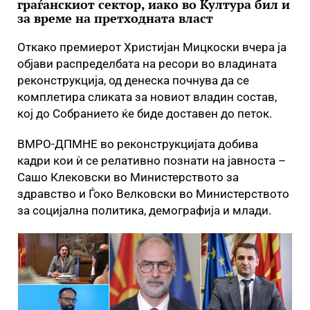
граѓанскиот сектор, иако во Култура бил и
за време на претходната власт
Откако премиерот Христијан Мицкоски вчера ја
објави распределбата на ресори во владината
реконструкција, од денеска почнува да се
комплетира сликата за новиот владин состав,
кој до Собранието ќе биде доставен до петок.
ВМРО-ДПМНЕ во реконструкцијата добива
кадри кои ѝ се релативно познати на јавноста –
Сашо Клековски во Министерството за
здравство и Ѓоко Велковски во Министерството
за социјална политика, демографија и млади.