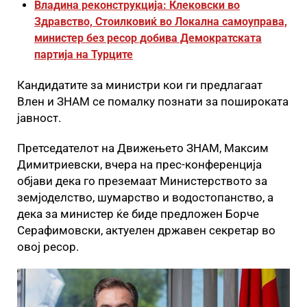
Владина реконструкција: Клековски во
Здравство, Стоилковиќ во Локална самоуправа,
министер без ресор добива Демократската
партија на Турците
Кандидатите за министри кои ги предлагаат
Влен и ЗНАМ се помалку познати за пошироката
јавност.
Претседателот на Движењето ЗНАМ, Максим
Димитриевски, вчера на прес-конференција
објави дека го преземаат Министерството за
земјоделство, шумарство и водостопанство, а
дека за министер ќе биде предложен Борче
Серафимовски, актуелен државен секретар во
овој ресор.