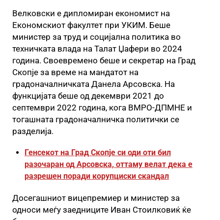
Велковски е дипломиран економист на
Економскиот факултет при УКИМ. Беше
министер за труд и социјална политика во
техничката влада на Талат Џафери во 2024
година. Своевремено беше и секретар на Град
Скопје за време на мандатот на
градоначалничката Данела Арсовска. На
функцијата беше од декември 2021 до
септември 2022 година, кога ВМРО-ДПМНЕ и
тогашната градоначалничка политички се
разделија.
Генсекот на Град Скопје си оди оти бил
разочаран од Арсовска, оттаму велат дека е
разрешен поради корупциски скандал
Досегашниот вицепремиер и министер за
односи меѓу заедниците Иван Стоилковиќ ќе