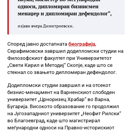
односи, дипломиран бизнисмен
менаџер и дипломиран дефендолог“,
изјави вчера Димитриевски.
Според јавно достапната
биографија
,
Серафимовски завршил додипломски студии на
Филозофскиот факултет при Универзитетот
„Свети Кирил и Методиј“ Скопје, каде што се
стекнал со звањето дипломиран дефендолог.
Додипломски студии завршил и на отсекот
бизнис-менаџмент на Варненскиот слободен
универзитет „Црноризец Храбар“ во Варна,
Бугарија. Високото образование го продолжил
на Југозападниот универзитет „Неофит Рилски“
во Благоевград, каде што магистрирал
меѓународни односи на Правно-историскиот