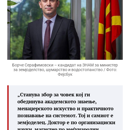
Борче Серафимовски – кандидат на ЗНАМ за министер
за земјоделство, шумарство и водостопанство / Фото:
Фејсбук
„Станува збор за човек кој ги
обединува академското знаење,
менаџерското искуство и практичното
познавање на системот. Тој и самиот е
земјоделец. Доктор е по организациски
науки, магистер по меѓународни