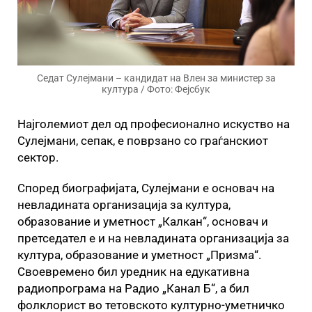
Седат Сулејмани – кандидат на Влен за министер за
култура / Фото: Фејсбук
Најголемиот дел од професионално искуство на
Сулејмани, сепак, е поврзано со граѓанскиот
сектор.
Според биографијата, Сулејмани е основач на
невладината организација за култура,
образование и уметност „Калкан“, основач и
претседател е и на невладината организација за
култура, образование и уметност „Призма“.
Своевремено бил уредник на едукативна
радиопрограма на Радио „Канал Б“, а бил
фолклорист во тетовското културно-уметничко