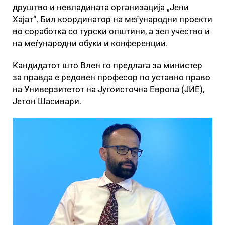
друштво и невладината организација „Јени
Хајат“. Бил координатор на меѓународни проекти
во соработка со турски општини, а зел учество и
на меѓународни обуки и конференции.
Кандидатот што Влен го предлага за министер
за правда е редовен професор по уставно право
на Универзитетот на Југоисточна Европа (ЈИЕ),
Јетон Шасивари.