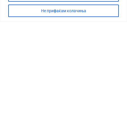
Не прифаќам колачиња
СТОРИЈА
ДЕБАТА
САБОТАЖА
ТИМ
КОНТАКТ
©2026 360 степени, Сите права се задржани