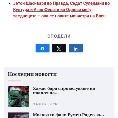
Јетон Шасивари во Правда, Седат Сулејмани во
Култура и Агон Ферати во Односи меѓу
заедниците – ова се новите министри на Влен
СПОДЕЛИ
Share
Tweet
Share
Последни новости
Хамас бара спроведување на
планот на...
9 АВГУСТ, 2026
Москва го фали Румен Радев за...