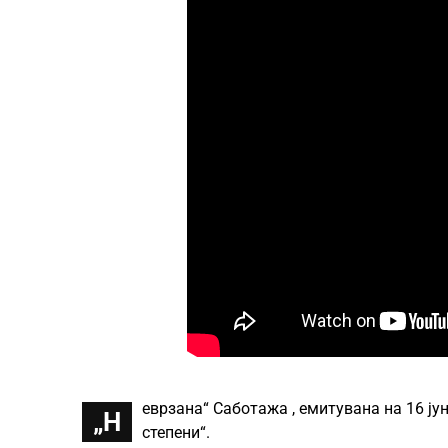
еврзана“ Саботажа , емитувана на 16 јун
„Н
степени“.