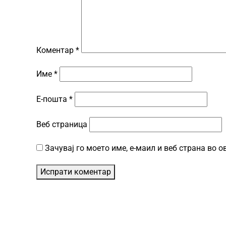
Коментар
*
Име
*
Е-пошта
*
Веб страница
Зачувај го моето име, е-маил и веб страна во 