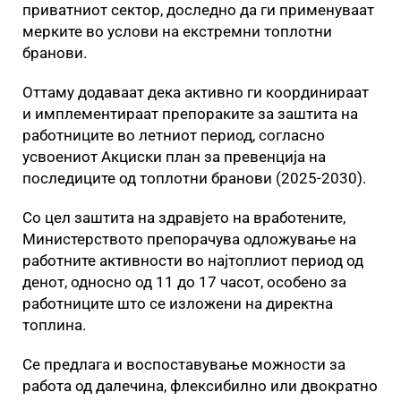
приватниот сектор, доследно да ги применуваат
мерките во услови на екстремни топлотни
бранови.
Оттаму додаваат дека активно ги координираат
и имплементираат препораките за заштита на
работниците во летниот период, согласно
усвоениот Акциски план за превенција на
последиците од топлотни бранови (2025-2030).
Со цел заштита на здравјето на вработените,
Министерството препорачува одложување на
работните активности во најтоплиот период од
денот, односно од 11 до 17 часот, особено за
работниците што се изложени на директна
топлина.
Се предлага и воспоставување можности за
работа од далечина, флексибилно или двократно