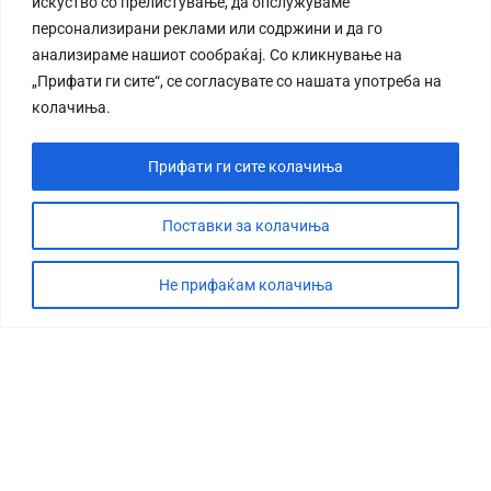
искуство со прелистување, да опслужуваме
персонализирани реклами или содржини и да го
анализираме нашиот сообраќај. Со кликнување на
„Прифати ги сите“, се согласувате со нашата употреба на
колачиња.
Прифати ги сите колачиња
Поставки за колачиња
Не прифаќам колачиња
СТОРИЈА
ДЕБАТА