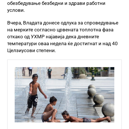
обезбедување безбедни и здрави работни
услови.
Вчера, Владата донесе одлука за спроведување
на мерките согласно црвената топлотна фаза
откако од УХМР најавија дека дневните
температури оваа недела ќе достигнат и над 40
Целзиусови степени.