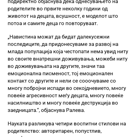
подиректно објаснува дека однесувањето на
родителите во првите неколку години од
животот на децата, всушност, е моделот што
потоа и самите деца го повторуваат.
„Навистина можат да бидат далекусежни
последиците, да придонесуваме за развој на
млада популација која честопати нема увид ниту
во своите внатрешни доживувања, можеби ниту
во доживувањата на другите, значи таа
емоционална писменост, тој емоционален
контакт со другите и нели се сооочуваме со
многу побројни испади во секојдневието, многу
повеќе агресивност меѓу децата, многу повеќе
насилништво и многу повеќе деструкција во
заедницата.“, објаснува Ралева.
Науката разликува четири воспитни стилови на
родителство: авторитарен, попустлив,