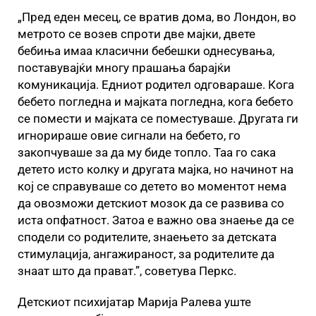
„Пред еден месец, се вратив дома, во Лондон, во
метрото се возев спроти две мајки, двете
бебиња имаа класични бебешки однесувања,
поставувајќи многу прашања барајќи
комуникација. Eдниот родител одговараше. Кога
бебето погледна и мајката погледна, кога бебето
се помести и мајката се поместуваше. Другата ги
игнорираше овие сигнали на бебето, го
закопчуваше за да му биде топло. Таа го сака
детето исто колку и другата мајка, но начинот на
кој се справуваше со детето во моментот нема
да овозможи детскиот мозок да се развива со
иста опфатност. Затоа е важно ова знаење да се
сподели со родителите, знаењето за детската
стимулација, ангажираност, за родителите да
знаат што да прават.”, советува Перкс.
Детскиот психијатар Марија Ралева уште