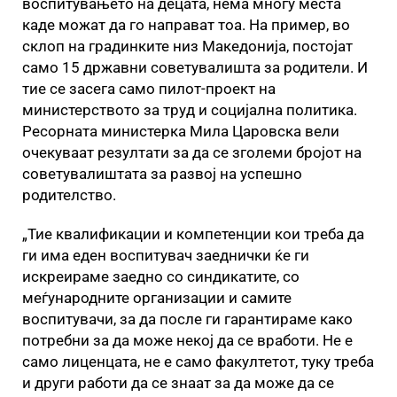
воспитувањето на децата, нема многу места
каде можат да го направат тоа. На пример, во
склоп на градинките низ Македонија, постојат
само 15 државни советувалишта за родители. И
тие се засега само пилот-проект на
министерството за труд и социјална политика.
Ресорната министерка Мила Царовска вели
очекуваат резултати за да се зголеми бројот на
советувалиштата за развој на успешно
родителство.
„Тие квалификации и компетенции кои треба да
ги има еден воспитувач заеднички ќе ги
искреираме заедно со синдикатите, со
меѓународните организации и самите
воспитувачи, за да после ги гарантираме како
потребни за да може некој да се вработи. Не е
само лиценцата, не е само факултетот, туку треба
и други работи да се знаат за да може да се