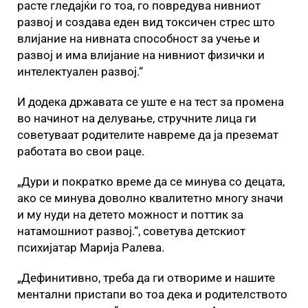
расте гледајќи го тоа, го повредувa нивниот
развој и создава еден вид токсичен стрес што
влијание на нивната способност за учење и
развој и има влијание на нивниот физички и
интелектуален развој.“
И додека државата се уште е на тест за промена
во начинот на делување, стручните лица ги
советуваат родителите навреме да ја преземат
работата во свои раце.
„Дури и пократко време да се минува со децата,
ако се минува доволно квалитетно многу значи
и му нуди на детето можност и поттик за
натамошниот развој.“, советува детскиот
психијатар Марија Ралева.
„Дефинитивно, треба да ги отвориме и нашите
ментални пристапи во тоа дека и родителството