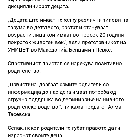
дисциплинираат децата.
„Децата што имаат неколку различни типови на
траума во детството, растат и стануваат
возрасни лица кои имаат во просек 20 години
пократок животен век.”, вели претставникот на
УНИЦЕФ во Македонија Бенџамин Перкс.
Спротивниот пристап се нарекува позитивно
родителство.
„Навистина доаѓаат самите родители со
информација до нас дека имаат потреба од
стручна поддршка во дефинирање на нивното
родителско водство.“, ни кажа предагог Алма
Тасевска.
Сепак, некои родители го губат правото да ги
израснат своите деца.