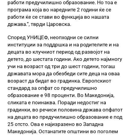
работи предучилишно образование. Но тоа е
програма која во наредните 2 години ќе се
работи ќе се стави во функција во нашата
држава.“, тврди Царовска.
Според УНИЦЕФ, неопходни се силни
институции за поддршка и на родителите и на
децата во клучниот период од развојот на
детето, до шестата години. Ако детето најмногу
учи на возраст од три до шест години, тогаш
државата мора да обезбеди сите деца на оваа
возраст да бидат во градинка. Европскиот
стандард за опфат со предучилишно
образование е 98 проценти. Во Македонија,
сликата е поинаква. Поради недостиг на
градинки, во речиси половина држава опфатот
на децата во предучилишно образование е под
25 отсто. Ова е најизразено во Западна
Македонија. Останатите општини во поголем