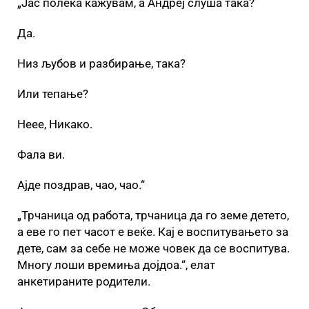
„Јас полека кажувам, а Андреј слуша така?
Да.
Низ љубов и разбирање, така?
Или тепање?
Неее, Никако.
Фала ви.
Ајде поздрав, чао, чао.“
„Трчаница од работа, трчаница да го земе детето,
а еве го пет часот е веќе. Кај е воспитувањето за
дете, сам за себе не може човек да се воспитува.
Многу лоши времиња дојдоа.“, елат
анкетираните родители.