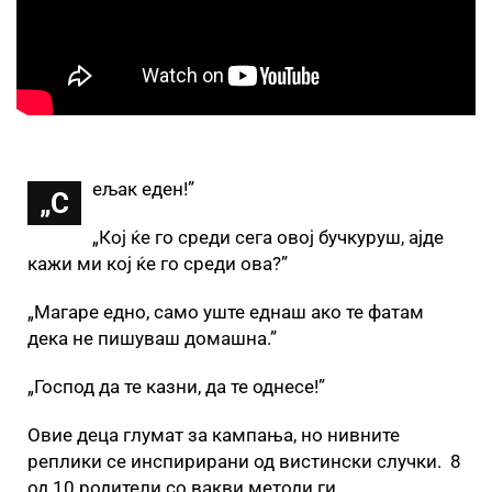
ељак еден!”
„С
„Кој ќе го среди сега овој бучкуруш, ајде
кажи ми кој ќе го среди ова?”
„Mагаре едно, само уште еднаш ако те фатам
дека не пишуваш домашна.”
„Господ да те казни, да те однесе!”
Овие деца глумат за кампања, но нивните
реплики се инспирирани од вистински случки. 8
од 10 родители со вакви методи ги