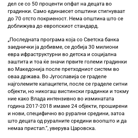
дел се со 50 проценти опфат на децата во
градинки. Само единаесет општини стигнуваат
до 70 отсто покриеност. Нема општина што се
доближува до европскиот стандард.
„Последната програма која со Светска банка
заеднички ја добивме, се добија 30 милиони
евра ифраструктурни во детска и социјална
заштита и тоа ќе значи првите големи градинки
во Македонија после претходниот систем во
оваа држава. Во Југославија се граделе
најголемите капацитети, после се граделе ситни
објекти, но никогаш вистински градинки и токму
ние како Влада интензивно во изминатата
година 2017-2018 имаме 24 објекти, проширени
и нови, специфично во рурални средини, затоа
што децата од руралните средини воопшто и да
немаа пристап.“, уверува Царовска.