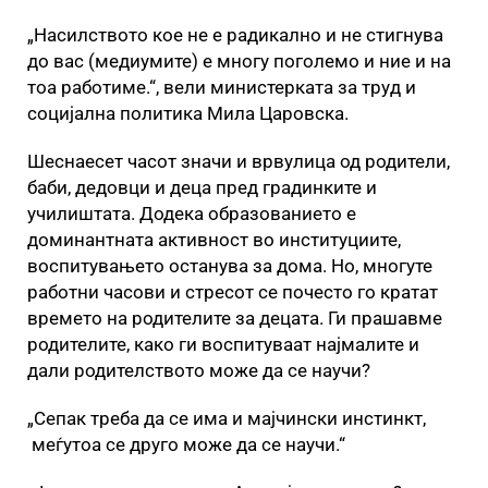
„Насилството кое не е радикално и не стигнува
до вас (медиумите) е многу поголемо и ние и на
тоа работиме.“, вели министерката за труд и
социјална политика Мила Царовска.
Шеснаесет часот значи и врвулица од родители,
баби, дедовци и деца пред градинките и
училиштата. Додека образованието е
доминантната активност во институциите,
воспитувањето останува за дома. Но, многуте
работни часови и стресот се почесто го кратат
времето на родителите за децата. Ги прашавме
родителите, како ги воспитуваат најмалите и
дали родителството може да се научи?
„Сепак треба да се има и мајчински инстинкт,
меѓутоа се друго може да се научи.“