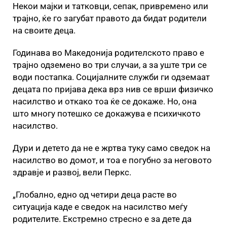
Некои мајки и татковци, сепак, привремено или
трајно, ќе го загубат правото да бидат родители
на своите деца.
Годинава во Македонија родителското право е
трајно одземено во три случаи, а за уште три се
води постапка. Социјалните служби ги одземаат
децата по пријава дека врз нив се врши физичко
насилство и откако тоа ќе се докаже. Но, она
што многу потешко се докажува е психичкото
насилство.
Дури и детето да не е жртва туку само сведок на
насилство во домот, и тоа е погубно за неговото
здравје и развој, вели Перкс.
„Глобално, едно од четири деца расте во
ситуација каде е сведок на насилство меѓу
родителите. Екстремно стресно е за дете да