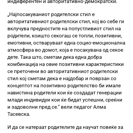
индиферентен и авторитативно-демократски.
„Најпосакуваниот родителски стил е
авторитативниот родителски стил, кој во себе ги
вклучува предностите на попустливиот стил на
родители, коишто секогаш се топли, позитивни,
емотивни, остваруваат една социо-емоционална
атмосфера во домот, која е посакувана од секое
дете. Така што, сметам дека една добра
комбинација на овие позитивни карактеристики
се преточени во авторитативниот родителски
стил кој сметам дека е најдобар и поврзан со
концептот на позитивно родителство би имале
навистина родители кои ќе создадат генерации
млади индивидуи кои ќе бидат успешни, среќни
и задоволни пред се.“ вели педагог Алма
Тасевска.
И да се натераат родителите да научат повеќе за