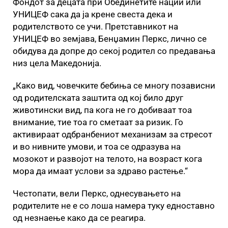
Фондот за децата при Обединетите нации или
УНИЦЕФ сака да ја крене свеста дека и
родителството се учи. Претставникот на
УНИЦЕФ во земјава, Бенџамин Перкс, лично се
обидува да допре до секој родител со предавања
низ цела Македонија.
„Како вид, човечките бебиња се многу позависни
од родителската заштита од кој било друг
животински вид, па кога не го добиваат тоа
внимание, тие тоа го сметаат за ризик. Го
активираат одбранбениот механизам за стресот
и во нивните умови, и тоа се одразува на
мозокот и развојот на телото, на возраст кога
мора да имаат услови за здраво растење.“
Честопати, вели Перкс, однесувањето на
родителите не е со лоша намера туку едноставно
од незнаење како да се реагира.