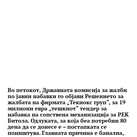
Во петокот, Државната комисија за жалби
по јавни набавки го објави Решението за
жалбата на фирмата „Текнокс груп“, за 19
милиони евра „тешкиот“ тендер за
набавка на сопствена механизација за РЕК
Битола. Одлуката, за која беа потребни 80
дена да се донесe е – постапката се
поништува. Главната причина е банална,