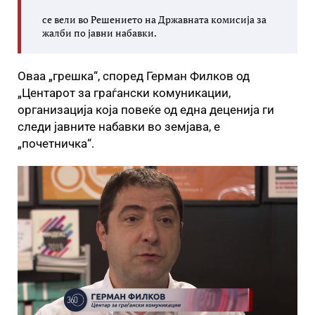
се вели во Решението на Државната комисија за
жалби по јавни набавки.
Оваа „грешка“, според Герман Филков од
„Центарот за граѓански комуникации,
организација која повеќе од една деценија ги
следи јавните набавки во земјава, е
„почетничка“.