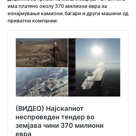
има платено околу 370 милиони евра за
изнајмување камиони, багари и други машини од
приватни компании.