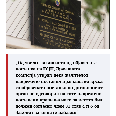
„Од увидот во досието од објавената
постапка на ЕСЈН, Државната
комисија утврди дека жалителот
навремено поставил прашања во врска
со објавената постапка но договорниот
орган не одговорил на сите навремено
поставени прашања иако за истото бил
должен согласно член 81 став 4 и 6 од
Законот за јавните набавки“,