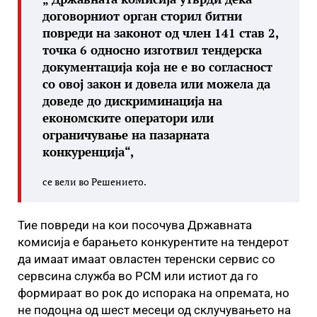
договорниот орган сторил битни
повреди на законот од член 141 став 2,
точка 6 односно изготвил тендерска
документација која не е во согласност
со овој закон и довела или можела да
доведе до дискриминација на
економските оператори или
ограничување на пазарната
конкуренција“,
се вели во Решението.
Тие повреди на кои посочува Државната
комисија е барањето конкурентите на тендерот
да имаат имаат овластен теренски сервис со
сервсина служба во РСМ или истиот да го
формираат во рок до испорака на опремата, но
не подоцна од шест месеци од склучувањето на