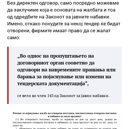
Без директен одговор, само посредно можевме
да заклучиме која е основата на жалбата и тоа
од одредбите на Законот за јавните набавки.
Имено, откако понудите за некој тендер ќе бидат
отворени, фирмите имаат право да се жалат
само:
„Во однос на пропуштањето на
договорниот орган сооветно да
одговори на навремените прашања или
барања за појаснување или измени на
тендерската документација“,
се вели во член 143 од Законот за јавни набавки.