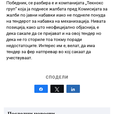
Победник, се разбира е и компанијата „Текнокс
груп“ која ја поднесе жалбата пред Комисијата за
жалби по јавни набавки иако не поднеле понуда
на тендерот за набавка на механизација. Нивата
позиција, како што неофицијално објаснија, е
дека сакале да се пријават и на овој тендер но
дека не го сториле тоа токму поради
недостатоците. Интерес им е, велат, да има
тендер за фер натпревар во кој сакаат да
учествуваат.
СПОДЕЛИ
Share
Tweet
Share
Последни новости