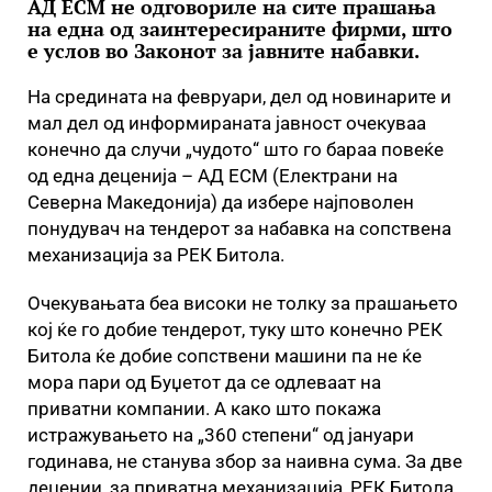
АД ЕСМ не одговориле на сите прашања
на една од заинтересираните фирми, што
e услов во Законот за јавните набавки.
На средината на февруари, дел од новинарите и
мал дел од информираната јавност очекуваа
конечно да случи „чудото“ што го бараа повеќе
од една деценија – АД ЕСМ (Електрани на
Северна Македонија) да избере најповолен
понудувач на тендерот за набавка на сопствена
механизација за РЕК Битола.
Очекувањата беа високи не толку за прашањето
кој ќе го добие тендерот, туку што конечно РЕК
Битола ќе добие сопствени машини па не ќе
мора пари од Буџетот да се одлеваат на
приватни компании. А како што покажа
истражувањето на „360 степени“ од јануари
годинава, не станува збор за наивна сума. За две
децении, за приватна механизација, РЕК Битола