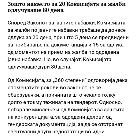
Зошто наместо за 20 Комисијата за жалби
одлучуваше 80 дена
Според Законот за јавните набавки, Комисијата
за жалби по јавните набавки требаше да донесе
одлука за 20 дена, при што 5 дена се предвидени
за прибирање на докуметанција и 15 за одлука,
од моментот на прием на жалба по одредена
јавна набавка. Но, во случајот, Комисијата
одлучуваше дури 80 дена.
Од Комисијата, за „360 степени“ одговорија дека
споменатите рокови во законот не се
обврзувачки, а причината што чекале толку
долго е токму тежината на тендерот. Односно,
побарале мислење и од Комисијата за заштита
на конкуренцијата, за одредени делови од
тендерската документација, за да се отстранат
евентуални други недостатоци во идни