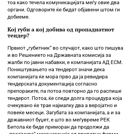
тоа како течела комуникацијата меѓу овие два
органи. Одговорите ќе бидат објавени штом ги
добиеме.
Кој губи а кој добива од пропаднатиот
тендер?
Првиот „губитник“ во случајот, како што пишува
и во Решението на Државната комисија за
жалби по јавни набавки, е компанијата АД ЕСМ.
Поништувањето на тендерот значи дека
компанијата ќе мора прво да ја ревидира
тендерската документација согласно
препораките, па потоа повторно да го распише
тендерот. Потоа, ќе следи долга процедура која
очекувано ќе трае најмалку два а веројатно и
повеќе месеци. Загубата за компанијата, а и за
државниот буџет, е што во меѓувреме РЕК
Битола ќе биде приморан да продолжи да