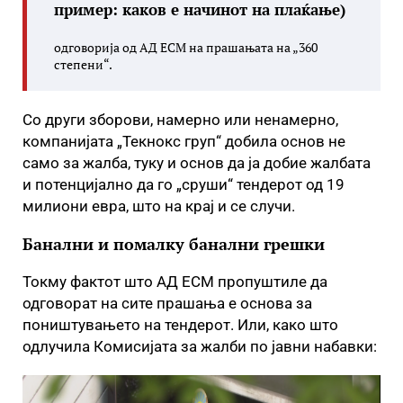
пример: каков е начинот на плаќање)
одговорија од АД ЕСМ на прашањата на „360
степени“.
Со други зборови, намерно или ненамерно,
компанијата „Текнокс груп“ добила основ не
само за жалба, туку и основ да ја добие жалбата
и потенцијално да го „сруши“ тендерот од 19
милиони евра, што на крај и се случи.
Банални и помалку банални грешки
Токму фактот што АД ЕСМ пропуштиле да
одговорат на сите прашања е основа за
поништувањето на тендерот. Или, како што
одлучила Комисијата за жалби по јавни набавки: