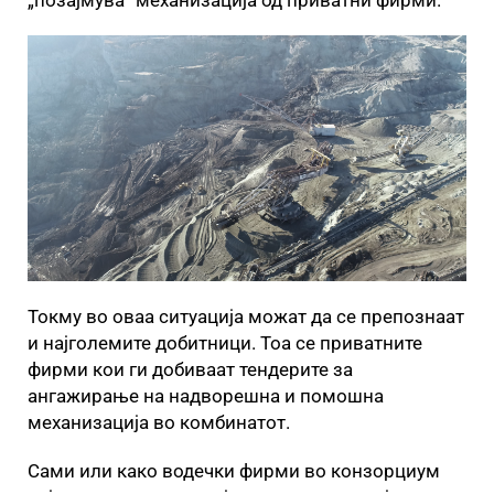
„позајмува“ механизација од приватни фирми.
Токму во оваа ситуација можат да се препознаат
и најголемите добитници. Тоа се приватните
фирми кои ги добиваат тендерите за
ангажирање на надворешна и помошна
механизација во комбинатот.
Сами или како водечки фирми во конзорциум