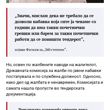
„Значи, мислам дека не требало да се
дозволи набавка која сите ја чекаме со
години да има такви почетнички
грешки или барем за такви почетнички
работи да се поништи тендерот“,
изјави Филков за „360 степени“.
Но, освен по жалбените наводи на жалителот,
Државната комисија за жалби по јавни набавки
постапувала и по службена должност. Односно,
иако дел од жалбата е ненавремен, Комисијата и
самата нашла пропусти во тендерската
документација.
„ Државната комисија утврди дека