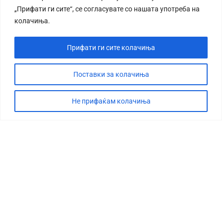
„Прифати ги сите“, се согласувате со нашата употреба на
колачиња.
Прифати ги сите колачиња
Поставки за колачиња
Не прифаќам колачиња
СТОРИЈА
ДЕБАТА
САБОТАЖА
ТИМ