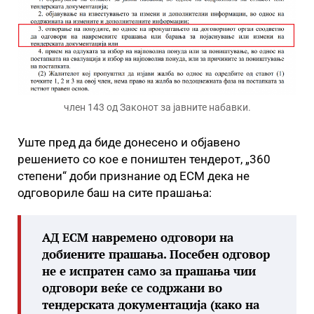
член 143 од Законот за јавните набавки.
Уште пред да биде донесено и објавено
решението со кое е поништен тендерот, „360
степени“ доби признание од ЕСМ дека не
одговориле баш на сите прашања:
АД ЕСМ навремено одговори на
добиените прашања. Посебен одговор
не е испратен само за прашања чии
одговори веќе се содржани во
тендерската документација (како на