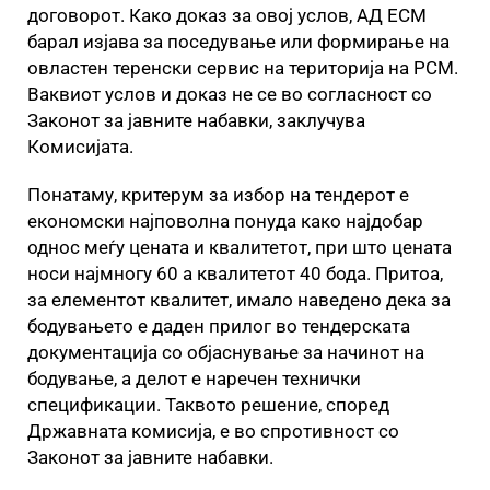
договорот. Како доказ за овој услов, АД ЕСМ
барал изјава за поседување или формирање на
овластен теренски сервис на територија на РСМ.
Ваквиот услов и доказ не се во согласност со
Законот за јавните набавки, заклучува
Комисијата.
Понатаму, критерум за избор на тендерот е
економски најповолна понуда како најдобар
однос меѓу цената и квалитетот, при што цената
носи најмногу 60 а квалитетот 40 бода. Притоа,
за елементот квалитет, имало наведено дека за
бодувањето е даден прилог во тендерската
документација со објаснување за начинот на
бодување, а делот е наречен технички
спецификации. Таквото решение, според
Државната комисија, е во спротивност со
Законот за јавните набавки.