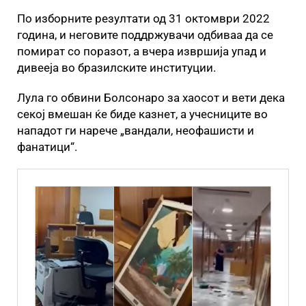
По изборните резултати од 31 октомври 2022
година, и неговите поддржувачи одбиваа да се
помират со поразот, а вчера извршија упад и
дивееја во бразилските институции.
Лула го обвини Болсонаро за хаосот и вети дека
секој вмешан ќе биде казнет, а учесниците во
нападот ги нарече „вандали, неофашисти и
фанатици“.