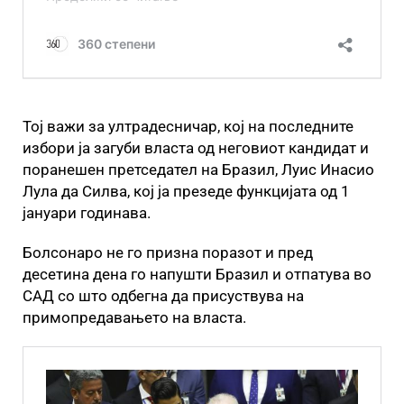
Тој важи за ултрадесничар, кој на последните
избори ја загуби власта од неговиот кандидат и
поранешен претседател на Бразил, Луис Инасио
Лула да Силва, кој ја презеде функцијата од 1
јануари годинава.
Болсонаро не го призна поразот и пред
десетина дена го напушти Бразил и отпатува во
САД со што одбегна да присуствува на
примопредавањето на власта.