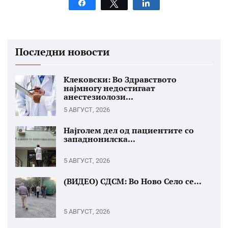
Share
Tweet
Share
Последни новости
Клековски: Во Здравството
најмногу недостигаат
анестезиолози...
5 АВГУСТ, 2026
Најголем дел од пациентите со
западнонилска...
5 АВГУСТ, 2026
(ВИДЕО) СДСМ: Во Ново Село се...
5 АВГУСТ, 2026