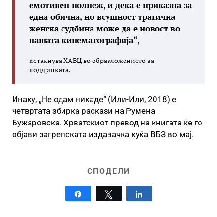
емотивен полнеж, и дека е приказна за
една обична, но всушност трагична
женска судбина може да е новост во
нашата кинематографија“,
истакнува ХАВЦ во образложението за
поддршката.
Инаку, „Не одам никаде“ (Или-Или, 2018) е
четвртата збирка раскази на Румена
Бужаровска. Хрватскиот превод на книгата ќе го
објави загрепската издавачка куќа ВБЗ во мај.
СПОДЕЛИ
Share
Tweet
Share