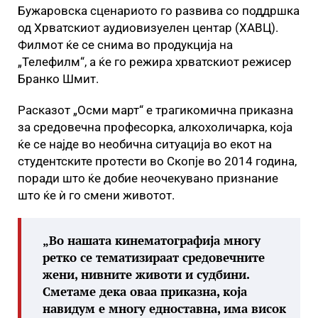
Бужаровска сценариото го развива со поддршка
од Хрватскиот аудиовизуелен центар (ХАВЦ).
Филмот ќе се снима во продукција на
„Телефилм“, а ќе го режира хрватскиот режисер
Бранко Шмит.
Расказот „Осми март“ е трагикомична приказна
за средовечна професорка, алкохоличарка, која
ќе се најде во необична ситуација во екот на
студентските протести во Скопје во 2014 година,
поради што ќе добие неочекувано признание
што ќе ѝ го смени животот.
„Во нашата кинематографија многу
ретко се тематизираат средовечните
жени, нивните животи и судбини.
Сметаме дека оваа приказна, која
навидум е многу едноставна, има висок