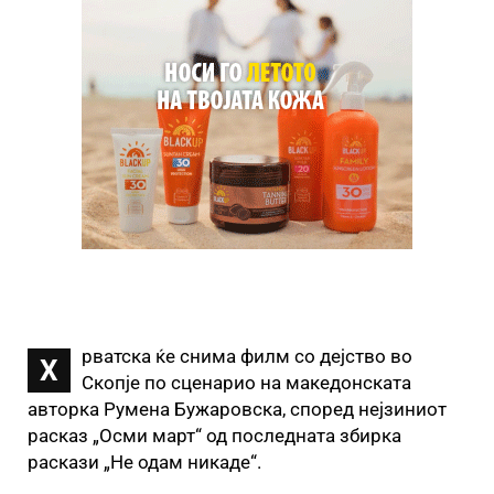
рватска ќе снима филм со дејство во
Х
Скопје по сценарио на македонската
авторка Румена Бужаровска, според нејзиниот
расказ „Осми март“ од последната збирка
раскази „Не одам никаде“.