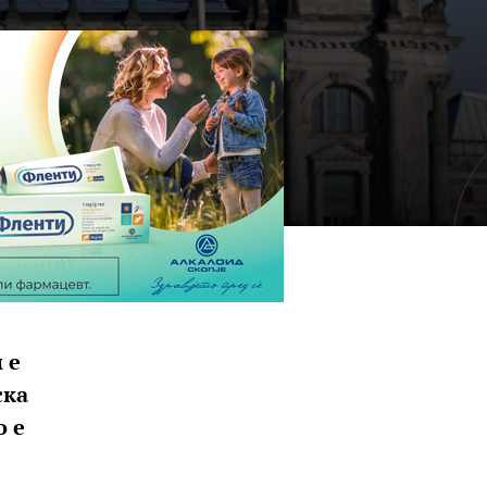
 е
ска
о е