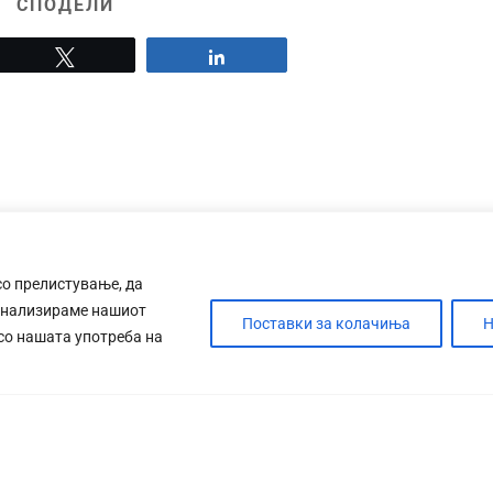
СПОДЕЛИ
Tweet
Share
со прелистување, да
анализираме нашиот
Поставки за колачиња
Н
 со нашата употреба на
ДЕБАТА
САБОТАЖА
ТИМ
КОНТАК