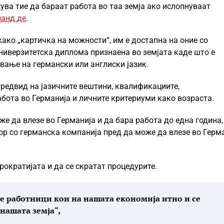
ува тие да бараат работа во таа земја ако ислопнуваат
ланд.де
.
како „картичка на можности“, им е достапна на оние со
ниверзитетска диплома признаена во земјата каде што е
авање на германски или англиски јазик.
 предвид на јазичните вештини, квалификациите,
бота во Германија и личните критериуми како возраста.
же да влезе во Германија и да бара работа до една година
вор со германска компанија пред да може да влезе во Герм
рократијата и да се скратат процедурите.
е работници кои на нашата економија итно и се
нашата земја“,