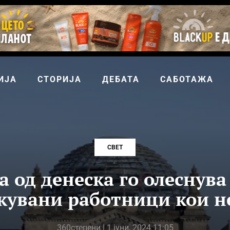
ИЈА
СТОРИЈА
ДЕБАТА
САБОТАЖА
СВЕТ
 од денеска го олеснува
увани работници кои не
360степени
| 1 јуни, 2024 11:05