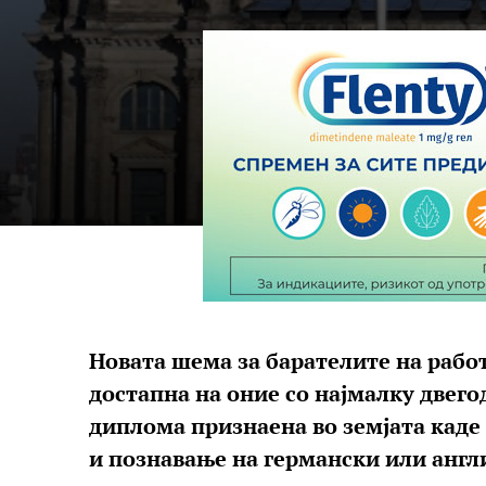
Новата шема за барателите на работ
достапна на оние со најмалку двег
диплома признаена во земјата каде 
и познавање на германски или англ