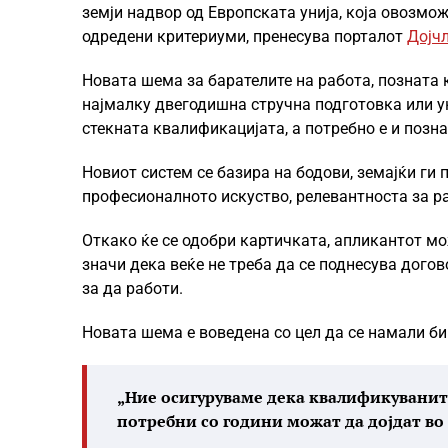
земји надвор од Европската унија, која овозмож
одредени критериуми, пренесува порталот
Дојч
Новата шема за барателите на работа, позната 
најмалку двегодишна стручна подготовка или у
стекната квалификацијата, а потребно е и позн
Новиот систем се базира на бодови, земајќи ги
професионалното искуство, релевантноста за ра
Откако ќе се одобри картичката, апликантот мо
значи дека веќе не треба да се поднесува дого
за да работи.
Новата шема е воведена со цел да се намали би
„Ние осигуруваме дека квалификуванит
потребни со години можат да дојдат во 