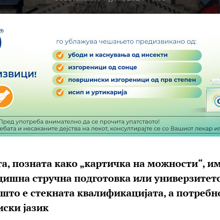
а, позната како „картичка на можности“, им
одишна стручна подготовка или универзитет
што е стекната квалификацијата, а потребн
иски јазик