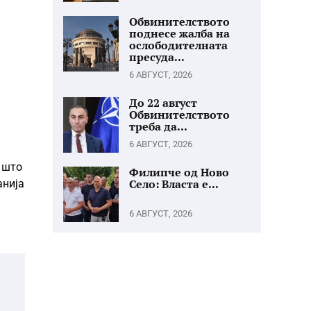
Обвинителството
поднесе жалба на
ослободителната
пресуда...
6 АВГУСТ, 2026
До 22 август
Обвинителството
треба да...
6 АВГУСТ, 2026
, што
Филипче од Ново
Село: Власта е...
анија
6 АВГУСТ, 2026