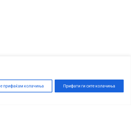
е прифаќам колачиња
Прифати ги сите колачиња
Т