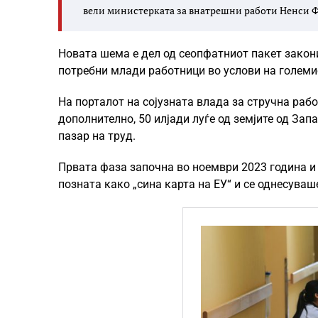
вели министерката за внатрешни работи Ненси Ф
Новата шема е дел од сеопфатниот пакет закон
потребни млади работници во услови на големио
На порталот на сојузната влада за стручна раб
дополнително, 50 илјади луѓе од земјите од За
пазар на труд.
Првата фаза започна во ноември 2023 година и
позната како „сина карта на ЕУ“ и се однесува