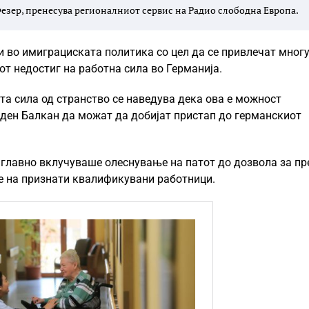
езер, пренесува регионалниот сервис на Радио слободна Европа.
и во имиграциската политика со цел да се привлечат мног
т недостиг на работна сила во Германија.
ота сила од странство се наведува дека ова е можност
паден Балкан да можат да добијат пристап до германскиот
 главно вклучуваше олеснување на патот до дозвола за пр
ше на признати квалификувани работници.