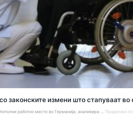
 со законските измени што стапуваат во
 пополни работно место во Германија, анализира …
Продолжи со