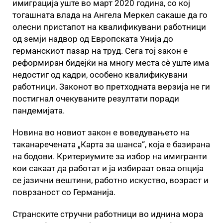
имиграција уште вo март 2020 година, со кој
тогашната влада на Ангела Меркел сакаше да го
олесни пристапот на квалификувани работници
од земји надвор од Европската Унија до
германскиот пазар на труд. Сега тој закон е
реформиран бидејќи на многу места сè уште има
недостиг од кадри, особено квалификувани
работници. Законот во претходната верзија не ги
постигнал очекуваните резултати поради
пандемијата.
Новина во новиот закон е воведувањето на
таканаречената „Карта за шанса“, која е базирана
на бодови. Критериумите за избор на имигранти
кои сакаат да работат и ја избираат оваа опција
се јазични вештини, работно искуство, возраст и
поврзаност со Германија.
Странските стручни работници во иднина мора