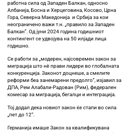
работна сила од Западен Балкан, односно
Албанија, Босна и Херцеговина, Косово, Црна
Гора, Северна Македонија и Србија за кои
неограничено важи т.н. „правило за Западен
Балкан”. Од јуни 2024 година годишниот
контингент се удвојува на 50 илјади лица
годишно.
Се работи за „модерен, најсовремен закон за
миграција што нè прави лидери во глобалната
конкуренција. Законот доцнеше, а смелите
реформи беа занемарени предолго“, изјавил за
ДПА, Рем Алабали-Радован (Рим), федерален
комесар за миграција, бегалци и интеграција.
Тој додал дека новиот закон ќе стапи во сила
„пет до 12“.
Германија имаше Закон за квалификувана