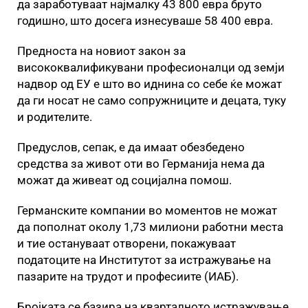
да заработуваат најмалку 43 800 евра бруто
годишно, што досега изнесуваше 58 400 евра.
Предноста на новиот закон за
висококвалификувани професионалци од земји
надвор од ЕУ е што во иднина со себе ќе можат
да ги носат не само сопружниците и децата, туку
и родителите.
Предуслов, сепак, е да имаат обезбедено
средства за живот оти во Германија нема да
можат да живеат од социјална помош.
Германските компании во моментов не можат
да пополнат околу 1,73 милиони работни места
и тие остануваат отворени, покажуваат
податоците на Институтот за истражување на
пазарите на трудот и професиите (ИАБ).
Бројката се базира на кварталното истражување