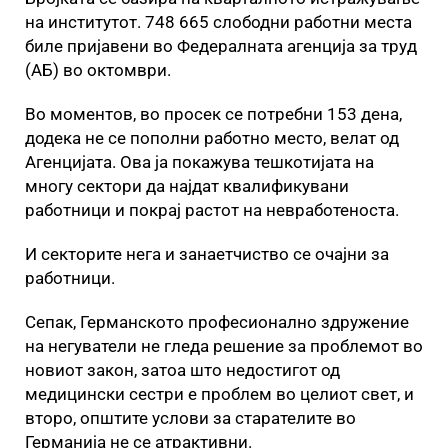
на институтот. 748 665 слободни работни места
биле пријавени во Федералната агенција за труд
(АБ) во октомври.
Во моментов, во просек се потребни 153 дена,
додека не се пополни работно место, велат од
Агенцијата. Ова ја покажува тешкотијата на
многу сектори да најдат квалификувани
работници и покрај растот на невработеноста.
И секторите негa и занаетчиство се очајни за
работници.
Сепак, Германското професионално здружение
на негуватели не гледа решение за проблемот во
новиот закон, затоа што недостигот од
медицински сестри е проблем во целиот свет, и
второ, општите услови за старателите во
Германија не се атрактивни.