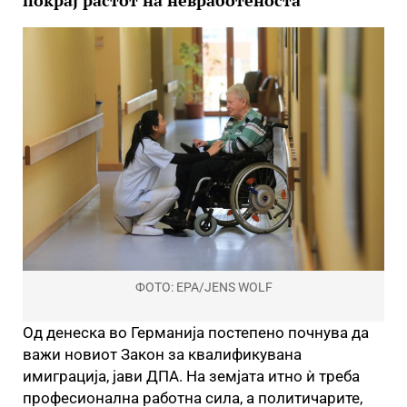
покрај растот на невработеноста
ФОТО: EPA/JENS WOLF
Од денеска во Германија постепено почнува да
важи новиот Закон за квалификувана
имиграција, јави ДПА. На земјата итно ѝ треба
професионална работна сила, а политичарите,