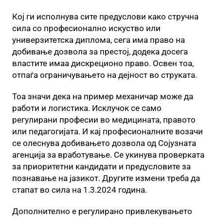
Кој ги исполнува сите предуслови како стручна
сила со професионално искуство или
универзитетска диплома, сега има право на
добивање дозвола за престој, додека досега
властите имаа дискреционо право. Освен тоа,
отпаѓа ограничувањето на дејност во струката.
Тоа значи дека на пример механичар може да
работи и логистика. Исклучок се само
регулирани професии во медицината, правото
или педагогијата. И кај професионалните возачи
се олеснува добивањето дозвола од Сојузната
агенција за вработување. Се укинува проверката
за приоритетни кандидати и предусловите за
познавање на јазикот. Другите измени треба да
стапат во сила на 1.3.2024 година.
Дополнително е регулирано привлекувањето