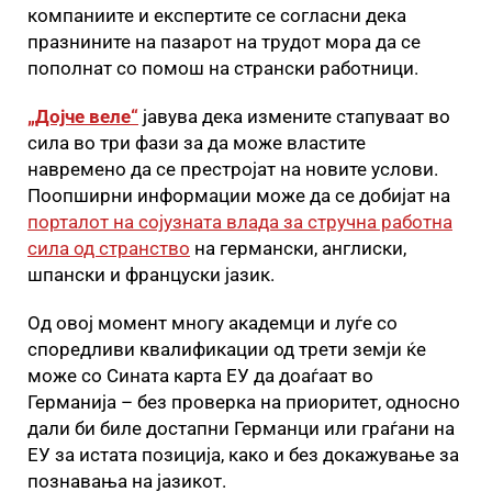
компаниите и експертите се согласни дека
празнините на пазарот на трудот мора да се
пополнат со помош на странски работници.
„Дојче веле“
јавува дека измените стапуваат во
сила во три фази за да може властите
навремено да се престројат на новите услови.
Поопширни информации може да се добијат на
порталот на сојузната влада за стручна работна
сила од странство
на германски, англиски,
шпански и француски јазик.
Од овој момент многу академци и луѓе со
споредливи квалификации од трети земји ќе
може со Сината карта ЕУ да доаѓаат во
Германија – без проверка на приоритет, односно
дали би биле достапни Германци или граѓани на
ЕУ за истата позиција, како и без докажување за
познавања на јазикот.