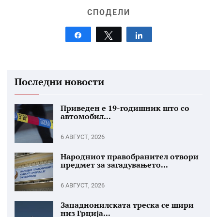
СПОДЕЛИ
Share
Tweet
Share
Последни новости
Приведен е 19-годишник што со
автомобил...
6 АВГУСТ, 2026
Народниот правобранител отвори
предмет за загадувањето...
6 АВГУСТ, 2026
Западнонилската треска се шири
низ Грција...