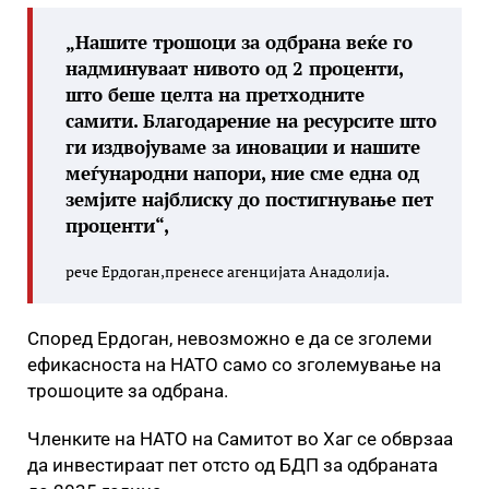
„Нашите трошоци за одбрана веќе го
надминуваат нивото од 2 проценти,
што беше целта на претходните
самити. Благодарение на ресурсите што
ги издвојуваме за иновации и нашите
меѓународни напори, ние сме една од
земјите најблиску до постигнување пет
проценти“,
рече Ердоган,пренесе агенцијата Анадолија.
Според Ердоган, невозможно е да се зголеми
ефикасноста на НАТО само со зголемување на
трошоците за одбрана.
Членките на НАТО на Самитот во Хаг се обврзаа
да инвестираат пет отсто од БДП за одбраната