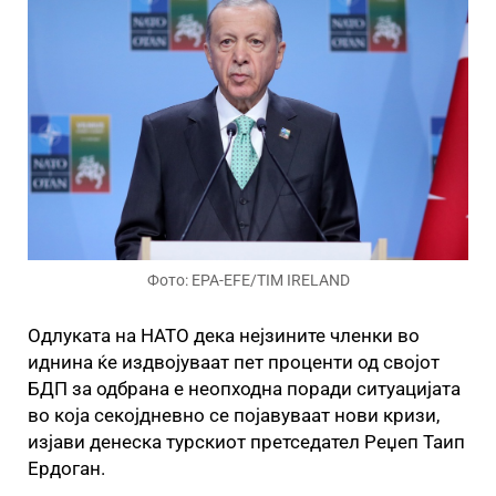
Фото: EPA-EFE/TIM IRELAND
Одлуката на НАТО дека нејзините членки во
иднина ќе издвојуваат пет проценти од својот
БДП за одбрана е неопходна поради ситуацијата
во која секојдневно се појавуваат нови кризи,
изјави денеска турскиот претседател Реџеп Таип
Ердоган.