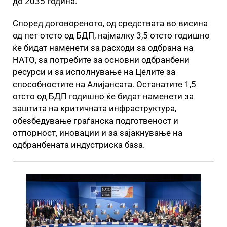
до 2035 година.
Според договореното, од средствата во висина
од пет отсто од БДП, најмалку 3,5 отсто годишно
ќе бидат наменети за расходи за одбрана на
НАТО, за потребите за основни одбранбени
ресурси и за исполнување на Целите за
способностите на Алијансата. Останатите 1,5
отсто од БДП годишно ќе бидат наменети за
заштита на критичната инфраструктура,
обезбедување граѓанска подготвеност и
отпорност, иновации и за зајакнување на
одбранбената индустриска база.