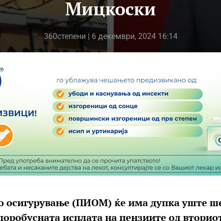
Мицкоски
360степени
| 6 декември, 2024 16:14
о осигурување (ПИОМ) ќе има дупка уште ш
 поробусната исплата на пензиите од вторио