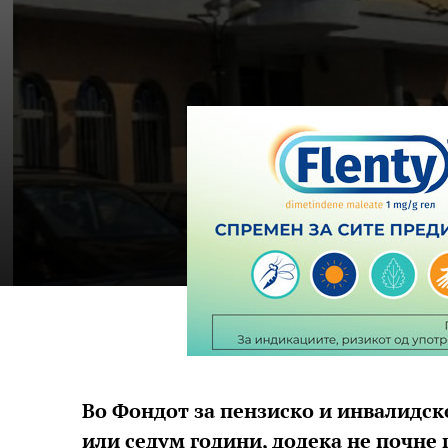
Во Фондот за пензиско и инвалидск
или седум години, додека не почне