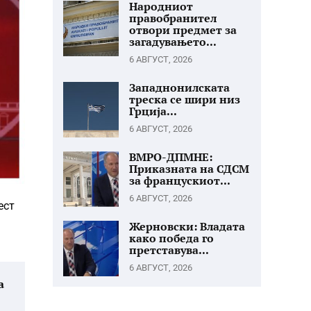
Народниот
правобранител
отвори предмет за
загадувањето...
6 АВГУСТ, 2026
Западнонилската
треска се шири низ
Грција...
6 АВГУСТ, 2026
ВМРО-ДПМНЕ:
Приказната на СДСМ
за францускиот...
6 АВГУСТ, 2026
ест
Жерновски: Владата
како победа го
претставува...
6 АВГУСТ, 2026
а