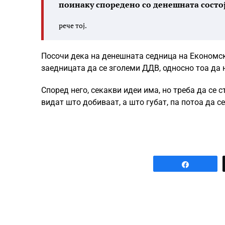
поинаку споредено со денешната состојб
рече тој.
Посочи дека на денешната седница на Економск
заедницата да се зголеми ДДВ, односно тоа да не
Според него, секакви идеи има, но треба да се с
видат што добиваат, а што губат, па потоа да се
Share