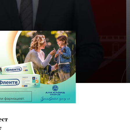
ест
т