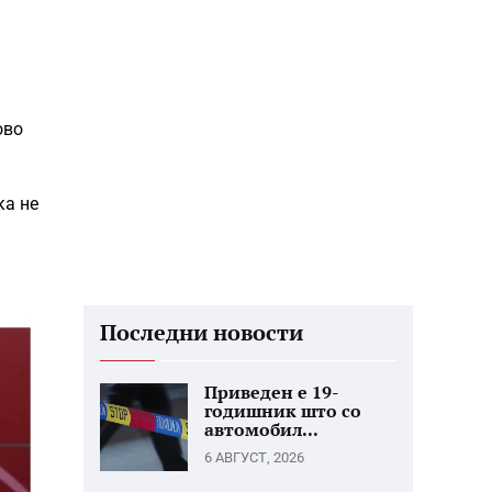
ово
ка не
Последни новости
Приведен е 19-
годишник што со
автомобил...
6 АВГУСТ, 2026