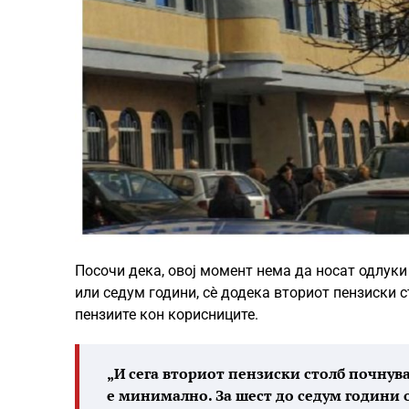
Посочи дека, овој момент нема да носат одлуки
или седум години, сè додека вториот пензиски 
пензиите кон корисниците.
„И сега вториот пензиски столб почнува
е минимално. За шест до седум години 