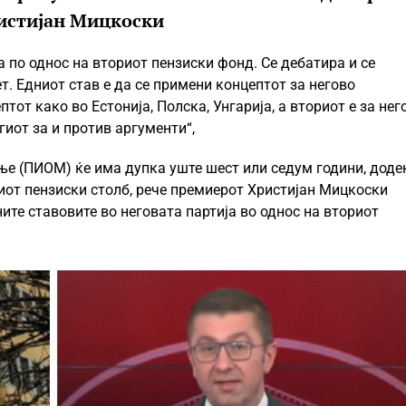
ристијан Мицкоски
а по однос на вториот пензиски фонд. Се дебатира и се
. Едниот став е да се примени концептот за негово
от како во Естонија, Полска, Унгарија, а вториот е за нег
гиот за и против аргументи“,
ње (ПИОМ) ќе има дупка уште шест или седум години, доде
иот пензиски столб, рече премиерот Христијан Мицкоски
те ставовите во неговата партија во однос на вториот