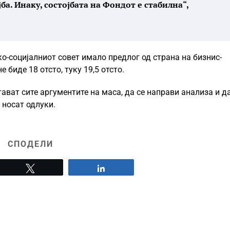
а. Инаку, состојбата на Фондот е стабилна“,
о-социјалниот совет имало предлог од страна на бизнис-
 биде 18 отсто, туку 19,5 отсто.
тават сите аргументите на маса, да се направи анализа и д
 носат одлуки.
СПОДЕЛИ
Tweet
Share