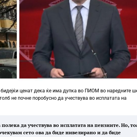
 бидејќи ценат дека ќе има дупка во ПИОМ во наредните ш
столб не почне поробусно да учествува во исплатата на
 полека да учествува во исплатата на пензиите. Но, то
очекувам сето ова да биде нивелирано и да биде