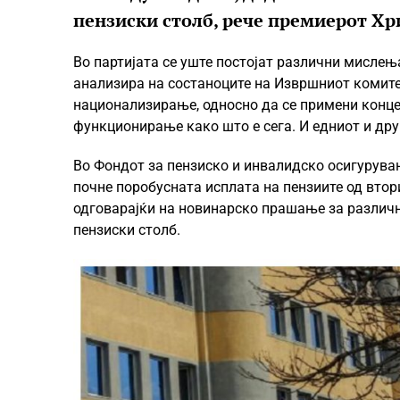
пензиски столб, рече премиерот Х
Во партијата се уште постојат различни мислењ
анализира на состаноците на Извршниот комитет
национализирање, односно да се примени концепт
функционирање како што е сега. И едниот и дру
Во Фондот за пензиско и инвалидско осигурува
почне поробусната исплата на пензиите од втор
одговарајќи на новинарско прашање за различни
пензиски столб.