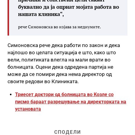
буквално да ја оцрнат мојата работа во
нашата клиника“,
рече Симоновска во изјава за медиумите.
Симоновска рече дека работи по закон и дека
најлошо во целата ситуација е што, како што
вели, политиката влегла на мали врати во
болницата. Оцени дека одредена партија не
може да се помири дека нема директор од
своите редови во Клиниката.
Триесет доктори од болницата во Козле со
писмо бараат разрешување на директорката на
установата
СПОДЕЛИ