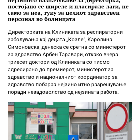
нејзиното назначување за директорка,
постојано се ширеле и пласирале лаги, не
само за неа, туку за целиот здравствен
персонал во болницата
Директорката на Клиниката за респираторни
заболувања кај децата „Козле“, Каролина
Симоновска, денеска се сретна со министерот
за здравство Арбен Таравари, откако вчера
триесет доктори од Клиниката со писмо
адресирано до премиерот, министерот за
здравство и националниот координатор за
здравство побараа нејзино итно разрешување
поради незадоволство од нејзината работа.