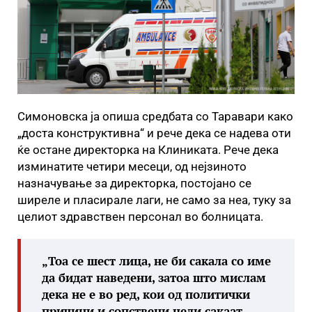
Симоновска ја опиша средбата со Таравари како
„доста конструктивна“ и рече дека се надева оти
ќе остане директорка на Клиниката. Рече дека
изминатите четири месеци, од нејзиното
назначување за директорка, постојано се
ширеле и пласирале лаги, не само за неа, туку за
целиот здравствен персонал во болницата.
„Тоа се шест лица, не би сакала со име
да бидат наведени, затоа што мислам
дека не е во ред, кои од политички
причини и сопствени цели сакаат