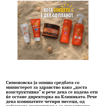
Симоновска ја опиша средбата со
министерот за здравство како „доста
конструктивна“ и рече дека се надева оти
ќе остане директорка на Клиниката. Рече
дека изминатите четири месеци, од