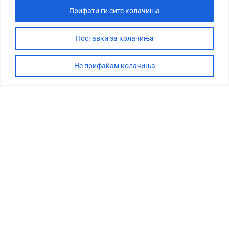
Прифати ги сите колачиња
Поставки за колачиња
Не прифаќам колачиња
СТОРИЈА
ДЕБАТА
САБОТАЖА
ТИМ
КОНТАКТ