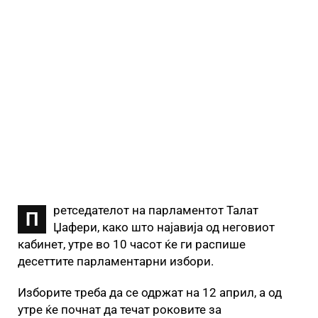
ретседателот на парламентот Талат
П
Џафери, како што најавија од неговиот
кабинет, утре во 10 часот ќе ги распише
десеттите парламентарни избори.
Изборите треба да се одржат на 12 април, а од
утре ќе почнат да течат роковите за