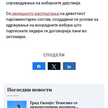
спроведување на изборните дејствија.
Со
денешното распуштање
на деветтиот
парламентарен состав, создадени се услови за
одржување на вонредните избори што
партиските лидери ги договорија лани во
октомври.
СПОДЕЛИ
Share
Tweet
Share
Последни новости
Град Скопје: Темелно се
реконструира подната...