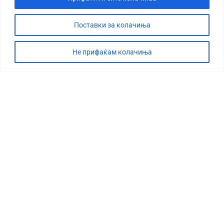
Поставки за колачиња
СТОРИЈА
ДЕБАТА
Не прифаќам колачиња
САБОТАЖА
ТИМ
КОНТАКТ
©2026 360 степени, Сите права се задржани
УСЛОВИ ЗА ПРЕЗЕМАЊЕ
МАРКЕТИНГ
ИМПРЕСУМ
ПОЛИТИКА ЗА ПРИВАТНОСТ
СВЕТ
МАКЕДОНИЈА