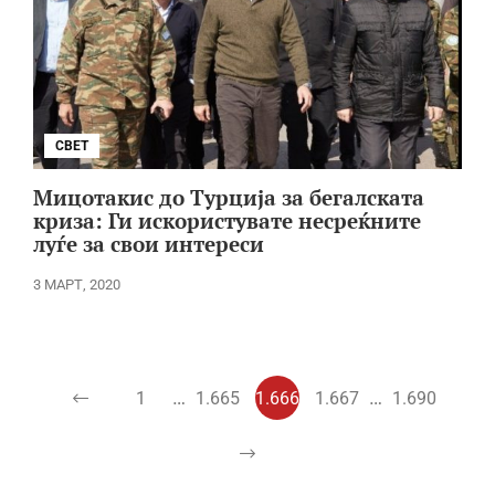
СВЕТ
Мицотакис до Турција за бегалската
криза: Ги искористувате несреќните
луѓе за свои интереси
3 МАРТ, 2020
…
…
1
1.665
1.666
1.667
1.690