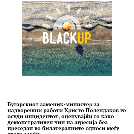
Бугарскиот заменик-министер за
надворешни работи Христо Полендаков го
осуди инцидентот, оценувајќи го како
демонстративен чин на агресија без
преседан во билатералните односи меѓу