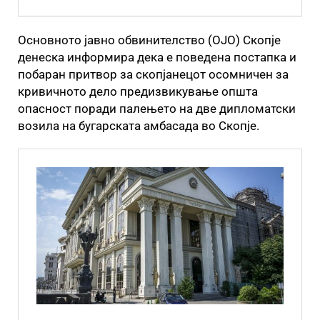
Основното јавно обвинителство (ОЈО) Скопје
денеска информира дека е поведена постапка и
побаран притвор за скопјанецот осомничен за
кривичното дело предизвикување општа
опасност поради палењето на две дипломатски
возила на бугарската амбасада во Скопје.