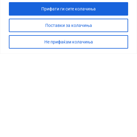
Прифати ги сите колачиња
Поставки за колачиња
Не прифаќам колачиња
СТОРИЈА
ДЕБАТА
САБОТАЖА
ТИМ