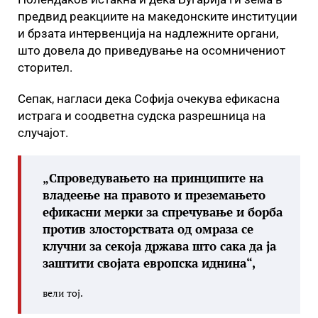
предвид реакциите на македонските институции
и брзата интервенција на надлежните органи,
што довела до приведување на осомничениот
сторител.
Сепак, нагласи дека Софија очекува ефикасна
истрага и соодветна судска разрешница на
случајот.
„Спроведувањето на принципите на
владеење на правото и преземањето
ефикасни мерки за спречување и борба
против злосторствата од омраза се
клучни за секоја држава што сака да ја
заштити својата европска иднина“,
вели тој.