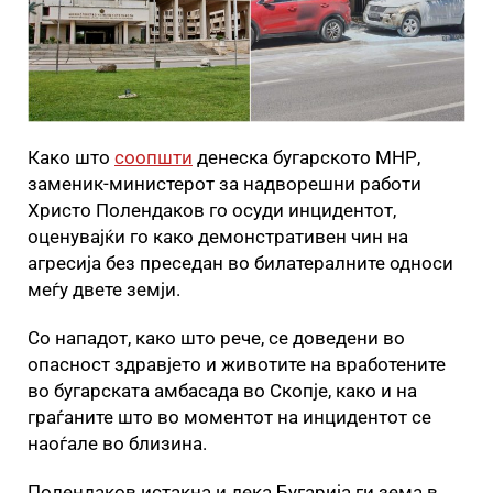
Како што
соопшти
денеска бугарското МНР,
заменик-министерот за надворешни работи
Христо Полендаков го осуди инцидентот,
оценувајќи го како демонстративен чин на
агресија без преседан во билатералните односи
меѓу двете земји.
Со нападот, како што рече, се доведени во
опасност здравјето и животите на вработените
во бугарската амбасада во Скопје, како и на
граѓаните што во моментот на инцидентот се
наоѓале во близина.
Полендаков истакна и дека Бугарија ги зема в