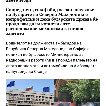
двете земји
Според него, секој обид за заплашување
на Бугарите во Северна Македонија е
неприфатлив и дека бугарската држава ќе
продолжи да ги користи сите
расположливи механизми за нивна
заштита
Вршителот на должноста амбасадор на
Република Северна Македонија во Софија е
повикан во бугарското Министерство за
надворешни работи (МНР) поради палењето на
двата дипломатски автомобили на Амбасадата
на Бугарија во Скопје.