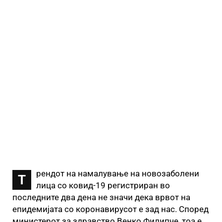
рендот на намалување на новозаболени
Т
лица со ковид-19 регистриран во
последните два дена не значи дека врвот на
епидемијата со коронавирусот е зад нас. Според
министерот за здравство Венко Филипче, тоа е