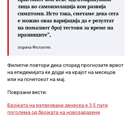
лица во самоизолација кои развија
симптоми. Исто така, сметаме дека сега
е можно оваа варијација да е резултат
на помалиот број тестови за време на
празниците“,
порача Филипче.
Филипче повтори дека според прогнозите врвот
на епидемијата ќе дојде на крајот на месецов
или на почетокот на мај.
Поврзани вести:
Бројката на излекувани денеска е 3,5 пати
поголема од бројката на новозаразени