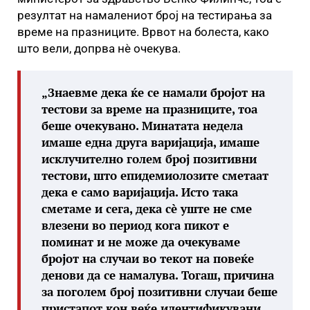
резултат на намалениот број на тестирања за
време на празниците. Врвот на болеста, како
што вели, допрва нè очекува.
„Знаевме дека ќе се намали бројот на
тестови за време на празниците, тоа
беше очекувано. Минатата недела
имаше една друга варијација, имаше
исклучително голем број позитивни
тестови, што епидемиолозите сметаат
дека е само варијација. Исто така
сметаме и сега, дека сè уште не сме
влезени во период кога пикот е
поминат и не може да очекуваме
бројот на случаи во текот на повеќе
денови да се намалува. Тогаш, причина
за поголем број позитивни случаи беше
пристапот кон веќе идентификувани