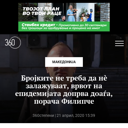
МАКЕДОНИЈА
Бројките не треба да нè
залажуваат, врвот на
епидемијата допрва доаѓа,
порача Филипче
360степени
| 21 април, 2020 15:39