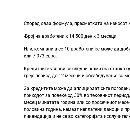
Според оваа формула, пресметката на износот к
-Број на вработени x 14 500 ден x 3 месеци
Или, компанија со 10 вработени ќе може да доби
или 7 073 евра.
Кредитните услови се следни: каматна стапка од
грејс период до 12 месеци и обезбедување со м
За кредитите може да аплицираат сите погоден
приходот за повеќе од 30% во тековниот период
месец минатата година или со просечниот месеч
половина година, немаат неплатени даноци и при
ликвидација и не се во категоријата исклучите