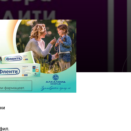
они
фил.