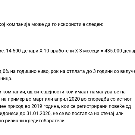
ој компанија може да го искористи е следен:
е: 14 500 денари X 10 вработени X 3 месеци = 435.000 дена
 0% на годишно ниво, рок на отплата до 3 години со вклуч
еница.
и компании, од сите дејности кои имаат намалување на
, на пример во март или април 2020 во споредба со истиот
ен приход во 2019 година, кои се регистрирани повеќе од
донеси до 31.01.2020, не се во постапка на стечај или
лно ризични кредитобаратели.