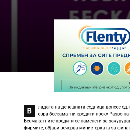
ладата на денешната седница донесе одл
В
евра бескаматни кредити преку Развојнат
Бесмакатните кредити се наменети за зачувува
фирмите, објави вечерва министерката за фина