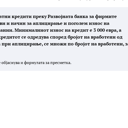
атни кредити преку Развојната банка за фирмите
ови и начин за аплицирање и поголем износ на
ании. Минималниот износ на кредит е 3 000 евра, а
кредитот се одредува според бројот на вработени од
ва при аплицирање, се множи по бројот на вработени, з
е објаснува и формулата за пресметка.