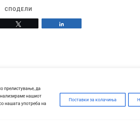
СПОДЕЛИ
Tweet
Share
со прелистување, да
анализираме нашиот
Поставки за колачиња
Н
 со нашата употреба на