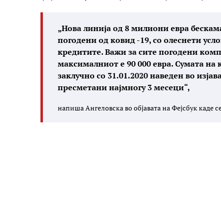
„Нова линија од 8 милиони евра бескам
погодени од ковид -19, со олеснети усл
кредитите. Важи за сите погодени комп
максималниот е 90 000 евра. Сумата на 
заклучно со 31.01.2020 наведен во изја
пресметани најмногу 3 месеци“,
напиша Ангеловска во објавата на Фејсбук каде с