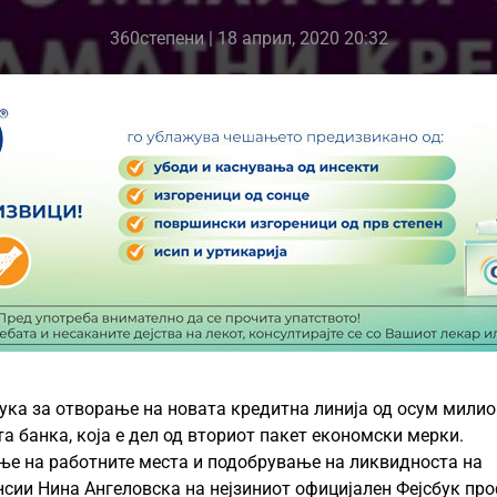
360степени
| 18 април, 2020 20:32
ука за отворање на новата кредитна линија од осум мили
а банка, која е дел од вториот пакет економски мерки.
ње на работните места и подобрување на ликвидноста на
нсии Нина Ангеловска на нејзиниот официјален Фејсбук про