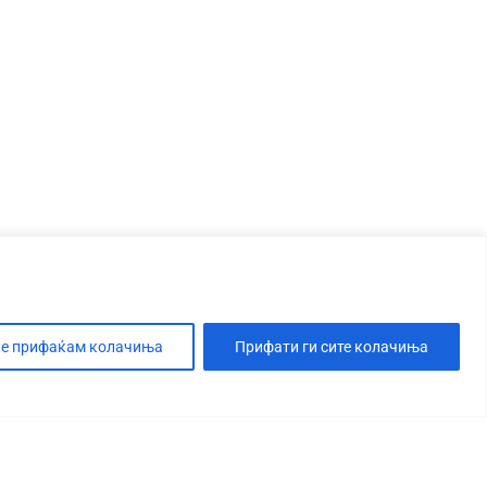
е прифаќам колачиња
Прифати ги сите колачиња