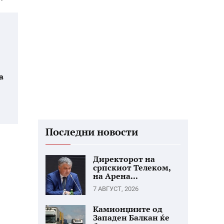
а
Последни новости
Директорот на
српскиот Телеком,
на Арена...
7 АВГУСТ, 2026
Камионџиите од
Западен Балкан ќе