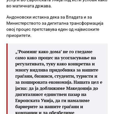
во матичната држава.
Андоновски истакна дека за Владата и за
Министерството за дигитална трансформација
овој процес претставува еден од највисоките
приоритети.
„’Роаминг како дома’ не го гледаме
само како процес на усогласување на
регулативата, туку како конкретна и
многу видлива придобивка за нашите
граѓани, бизниси, студенти, туристи и
за пошироката економија. Нашата цел е
јасна: да ја доближиме Македонија до
дигиталниот единствен пазар на
Европската Унија, да ги намалиме
бариерите за нашите граѓани и
компании и да обезбедиме