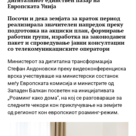
дигиталниот единствен пазар на
Европската Унија
Посочи и дека земјата за краток период
реализирала значителен напредок преку
подготовка на акциски план, формирање
работни групи, изработка на законодавен
пакет и спроведување јавни консултации
со телекомуникациските оператори
Министерот за дигитална трансформација
Стефан Андоновски преку видеоконференциска
врска учествуваше на министерски состанок
меѓу Европската комисија и министрите од
Западен Балкан посветен на иницијативата
„Роаминг како дома“, на кој се разговараше за
следните чекори кон приклучување на земјите
од регионот кон европскиот роаминг-режим.