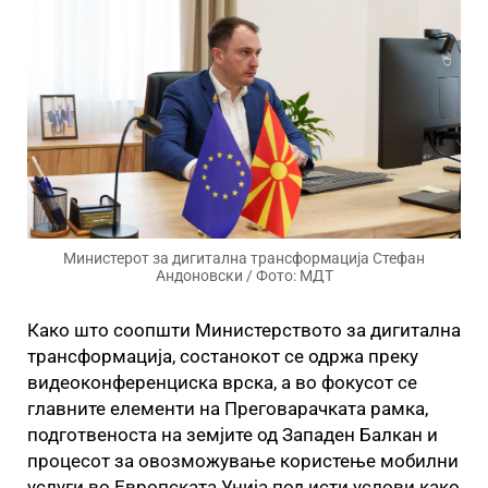
Министерот за дигитална трансформација Стефан
Андоновски / Фото: МДТ
Како што соопшти Министерството за дигитална
трансформација, состанокот се одржа преку
видеоконференциска врска, а во фокусот се
главните елементи на Преговарачката рамка,
подготвеноста на земјите од Западен Балкан и
процесот за овозможување користење мобилни
услуги во Европската Унија под исти услови како