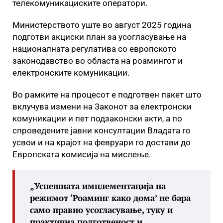
телекомуникациските оператори.
Министерството уште во август 2025 година
подготви акциски план за усогласување на
националната регулатива со европското
законодавство во областа на роамингот и
електронските комуникации.
Во рамките на процесот е подготвен пакет што
вклучува измени на Законот за електронски
комуникации и пет подзаконски акти, а по
спроведените јавни консултации Владата го
усвои и на крајот на февруари го достави до
Европската комисија на мислење.
„Успешната имплементација на
режимот ‘Роаминг како дома’ не бара
само правно усогласување, туку и
практична подготвеност и