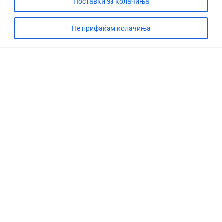
Поставки за колачиња
Не прифаќам колачиња
СТОРИЈА
ДЕБАТА
САБОТАЖА
ТИМ
КОНТАКТ