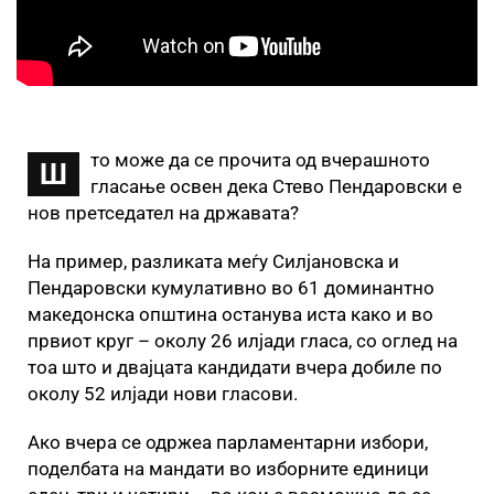
то може да се прочита од вчерашното
Ш
гласање освен дека Стево Пендаровски е
нов претседател на државата?
На пример, разликата меѓу Силјановска и
Пендаровски кумулативно во 61 доминантно
македонска општина останува иста како и во
првиот круг – околу 26 илјади гласа, со оглед на
тоа што и двајцата кандидати вчера добиле по
околу 52 илјади нови гласови.
Ако вчера се одржеа парламентарни избори,
поделбата на мандати во изборните единици