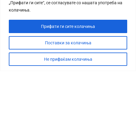
„Прифати ги сите“, се согласувате со нашата употреба на
колачиња.
Прифати ги сите колачиња
Поставки за колачиња
Не прифаќам колачиња
СТОРИЈА
ДЕБАТА
САБОТАЖА