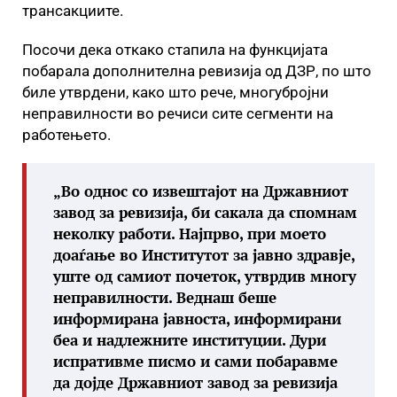
трансакциите.
Посочи дека откако стапила на функцијата
побарала дополнителна ревизија од ДЗР, по што
биле утврдени, како што рече, многубројни
неправилности во речиси сите сегменти на
работењето.
„Во однос со извештајот на Државниот
завод за ревизија, би сакала да спомнам
неколку работи. Најпрво, при моето
доаѓање во Институтот за јавно здравје,
уште од самиот почеток, утврдив многу
неправилности. Веднаш беше
информирана јавноста, информирани
беа и надлежните институции. Дури
испративме писмо и сами побаравме
да дојде Државниот завод за ревизија