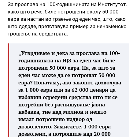
За прослава на 100-годишнината на Институтот,
како што рече, биле потрошени околу 50 000
евра за настан во траење од еден час, што, како
што додаде, претставува пример за ненаменско
трошење на средствата.
„Утврдивме и дека за прослава на 100-
годишнината на ИЈЗ за еден час биле
потрошени 50 000 евра. Па, за што за
еден час може да се потрошат 50 000
евра? Понатаму, ако законот дозволува
за 1 000 евра или за 62 000 денари да
набавиш одредени средства што ти се
потребни без распишување јавна
набавка, тие над милион и нешто
имаат потрошено надвор од
дозволеното. Замислете, 1 000 евра
дозволени, а потрошиле над 20 000