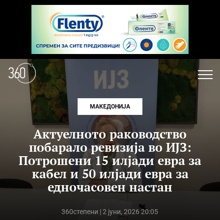
МАКЕДОНИЈА
Актуелното раководство
побарало ревизија во ИЈЗ:
Потрошени 15 илјади евра за
кабел и 50 илјади евра за
едночасовен настан
360степени
| 2 јуни, 2026 20:05