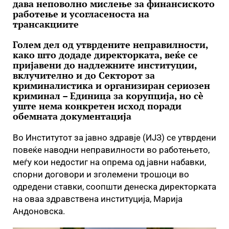
дава неповолно мислење за финансиското
работење и усогласеноста на
трансакциите
Голем дел од утврдените неправилности,
како што додаде директорката, веќе се
пријавени до надлежните институции,
вклучително и до Секторот за
криминалистика и организиран сериозен
криминал – Единица за корупција, но сè
уште нема конкретен исход поради
обемната документација
Во Институтот за јавно здравје (ИЈЗ) се утврдени
повеќе наводни неправилности во работењето,
меѓу кои недостиг на опрема од јавни набавки,
спорни договори и зголемени трошоци во
одредени ставки, соопшти денеска директорката
на оваа здравствена институција, Марија
Андоновска.