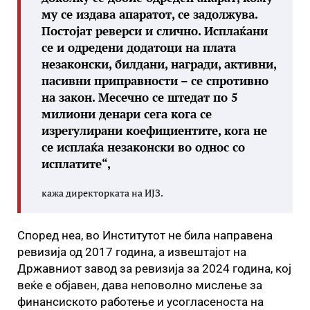
му се издава апаратот, се задолжува.
Постојат реверси и слично. Исплаќани
се и одредени додатоци на плата
незаконски, билдани, награди, активни,
пасивни приправности – се спротивно
на закон. Месечно се штедат по 5
милиони денари сега кога се
изрегулирани коефициентите, кога не
се исплаќа незаконски во однос со
исплатите“,
кажа директорката на ИЈЗ.
Според неа, во Институтот не била направена
ревизија од 2017 година, а извештајот на
Државниот завод за ревизија за 2024 година, кој
веќе е објавен, дава неповолно мислење за
финансиското работење и усогласеноста на