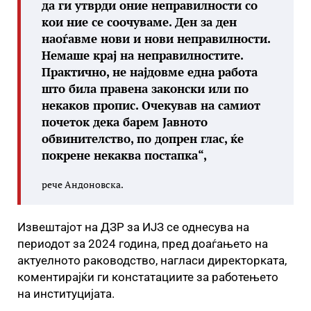
да ги утврди оние неправилности со
кои ние се соочуваме. Ден за ден
наоѓавме нови и нови неправилности.
Немаше крај на неправилностите.
Практично, не најдовме една работа
што била правена законски или по
некаков пропис. Очекував на самиот
почеток дека барем Јавното
обвинителство, по допрен глас, ќе
покрене некаква постапка“,
рече Андоновска.
Извештајот на ДЗР за ИЈЗ се однесува на
периодот за 2024 година, пред доаѓањето на
актуелното раководство, нагласи директорката,
коментирајќи ги констатациите за работењето
на институцијата.