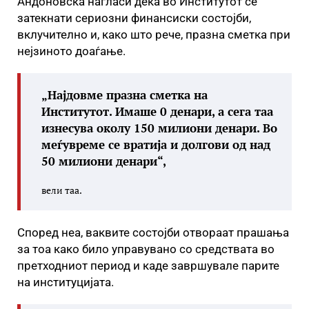
Андоновска нагласи дека во Институтот се
затекнати сериозни финансиски состојби,
вклучително и, како што рече, празна сметка при
нејзиното доаѓање.
„Најдовме празна сметка на
Институтот. Имаше 0 денари, а сега таа
изнесува околу 150 милиони денари. Во
меѓувреме се вратија и долгови од над
50 милиони денари“,
вели таа.
Според неа, ваквите состојби отвораат прашања
за тоа како било управувано со средствата во
претходниот период и каде завршувале парите
на институцијата.