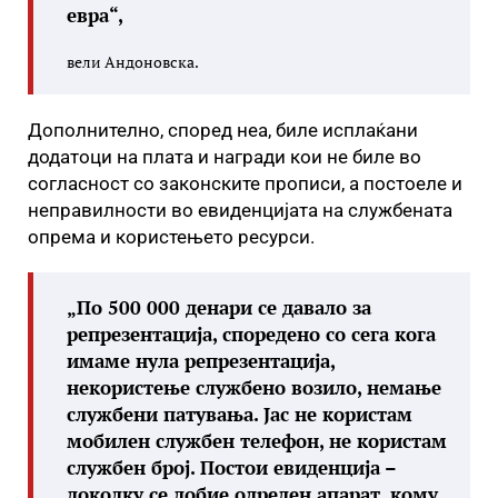
евра“,
вели Андоновска.
Дополнително, според неа, биле исплаќани
додатоци на плата и награди кои не биле во
согласност со законските прописи, а постоеле и
неправилности во евиденцијата на службената
опрема и користењето ресурси.
„По 500 000 денари се давало за
репрезентација, споредено со сега кога
имаме нула репрезентација,
некористење службено возило, немање
службени патувања. Јас не користам
мобилен службен телефон, не користам
службен број. Постои евиденција –
доколку се добие одреден апарат, кому