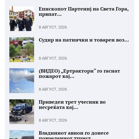
Епископот Партениј на Света Гора,
првпат...
8 АВГУСТ, 2026
Судир на патнички и товарен воз...
8 АВГУСТ, 2026
(ВИДЕО) „Ертрактори“ го гаснат
пожарот кај...
8 АВГУСТ, 2026
Приведен трет учесник во
несреќата кај...
8 АВГУСТ, 2026
Владиниот авион го донесе
повредениот турист...