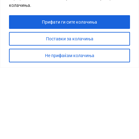
колачиња.
Прифати ги сите колачиња
Поставки за колачиња
Не прифаќам колачиња
СТОРИЈА
ДЕБАТА
САБОТАЖА