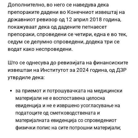
Дополнително, во него се наведува дека
препораките дадени во Конечниот извештај на
државниот ревизор од 12 април 2018 година,
покажуваат дека од дадените петнаесет
препораки, спроведени се четири, една е во тек,
седум се делумно спроведени, додека три се
водат како неспроведени.
Што се однесува до ревизијата на финансиските
извештаи на Институтот за 2024 година, од ДЗР
утврдиле дека:
за приемот и потрошувачката на медицински
материјали не е воспоставена целосна
евиденција и не е извршено усогласување на
податоците од сметководствената и
материјалната евиденција со спроведениот
физички попис на сите потрошни материјали;