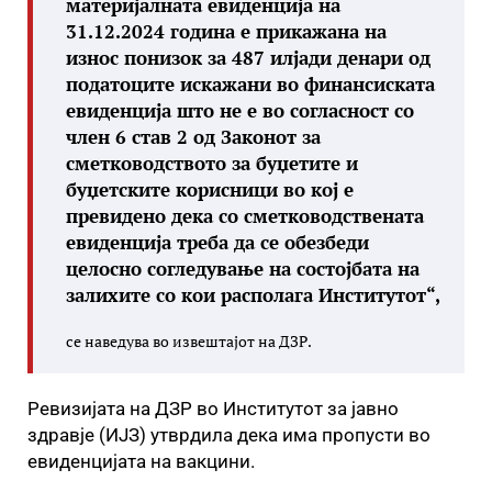
материјалната евиденција на
31.12.2024 година е прикажана на
износ понизок за 487 илјади денари од
податоците искажани во финансиската
евиденција што не е во согласност со
член 6 став 2 од Законот за
сметководството за буџетите и
буџетските корисници во кој е
превидено дека со сметководствената
евиденција треба да се обезбеди
целосно согледување на состојбата на
залихите со кои располага Институтот“,
се наведува во извештајот на ДЗР.
Ревизијата на ДЗР во Институтот за јавно
здравје (ИЈЗ) утврдила дека има пропусти во
евиденцијата на вакцини.