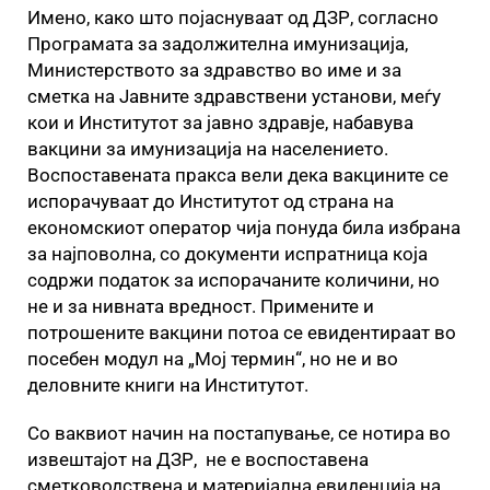
Имено, како што појаснуваат од ДЗР, согласно
Програмата за задолжителна имунизација,
Министерството за здравство во име и за
сметка на Јавните здравствени установи, меѓу
кои и Институтот за јавно здравје, набавува
вакцини за имунизација на населението.
Воспоставената пракса вели дека вакцините се
испорачуваат до Институтот од страна на
економскиот оператор чија понуда била избрана
за најповолна, со документи испратница која
содржи податок за испорачаните количини, но
не и за нивната вредност. Примените и
потрошените вакцини потоа се евидентираат во
посебен модул на „Мој термин“, но не и во
деловните книги на Институтот.
Со ваквиот начин на постапување, се нотира во
извештајот на ДЗР, не е воспоставена
сметководствена и материјална евиденција на