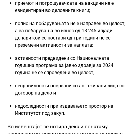
приемот и потрошувачката на вакцини не е
евидентиран во деловните книги;
попис на побарувањата не е направен во целост,
а за побарувања во износ од 18 245 илјади
денари кои се постари од три години не се
преземени активности за наплата;
активности предвидени со Националната
годишна програма за јавно здравје за 2024
година не се спроведени во целост;
неправилности поврзани со ангажирани лица со
договор на дело и
недоследности при издавањето простор на
Институтот под закуп.
Во извештајот се нотира дека и понатаму
неизвесна останува наплатат на ненаплатените