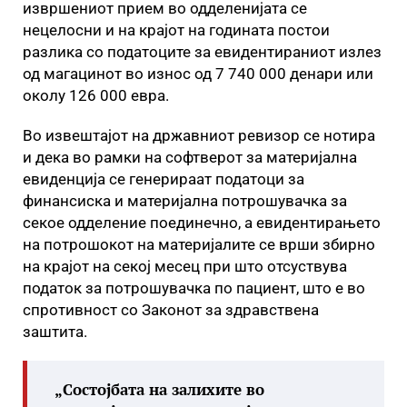
извршениот прием во одделенијата се
нецелосни и на крајот на годината постои
разлика со податоците за евидентираниот излез
од магацинот во износ од 7 740 000 денари или
околу 126 000 евра.
Во извештајот на државниот ревизор се нотира
и дека во рамки на софтверот за материјална
евиденција се генерираат податоци за
финансиска и материјална потрошувачка за
секое одделение поединечно, а евидентирањето
на потрошокот на материјалите се врши збирно
на крајот на секој месец при што отсуствува
податок за потрошувачка по пациент, што е во
спротивност со Законот за здравствена
заштита.
„Состојбата на залихите во