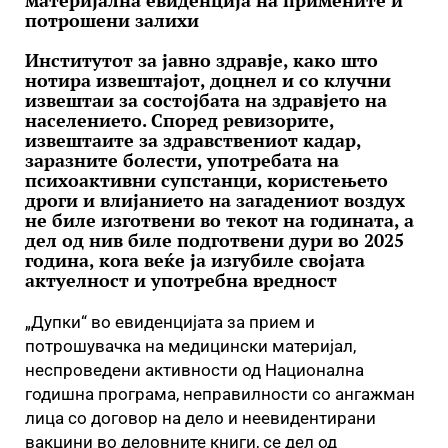
материјална евиденција на примените и
потрошени залихи
Институтот за јавно здравје, како што
нотира извештајот, доцнел и со клучни
извештаи за состојбата на здравјето на
населението. Според ревизорите,
извештаите за здравствениот кадар,
заразните болести, употребата на
психоактивни супстанци, користењето
дроги и влијанието на загадениот воздух
не биле изготвени во текот на годината, а
дел од нив биле подготвени дури во 2025
година, кога веќе ја изгубиле својата
актуелност и употребна вредност
„Дупки“ во евиденцијата за прием и
потрошувачка на медицински материјал,
неспроведени активности од Национална
годишна програма, неправилности со ангажман
лица со договор на дело и неевидентирани
вакцини во деловните книги, се дел од