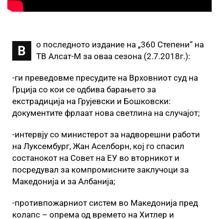
о последното издание на „360 Степени“ на
В
ТВ Алсат-М за оваа сезона (2.7.2018г.):
-ги преведовме пресудите на Врховниот суд на
Грција со кои се одбива барањето за
екстрадиција на Грујевски и Бошковски:
документите фрлаат нова светлина на случајот;
-интервју со министерот за надворешни работи
на Луксембург, Жан Аселборн, кој го спасил
состанокот на Совет на ЕУ во вторникот и
посредувал за компромисните заклучоци за
Македонија и за Албанија;
-противпожарниот систем во Македонија пред
колапс – опрема од времето на Хитлер и