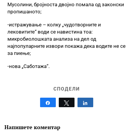
Мусолини, бројноста двојно помала од законски
пропишаното;
-истражување – колку „чудотворните и
лековитите“ води се навистина тоа:
микробиолошката анализа на дел од
најпопуларните извори покажа дека водите не се
за пиење;
-нова „Саботажа“.
СПОДЕЛИ
Share
Tweet
Share
Напишете коментар