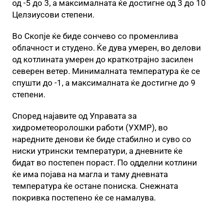
од -5 до 3, а максималната ќе достигне од 3 до 10
Целзиусови степени.
Во Скопје ќе биде сончево со променлива
облачност и студено. Ќе дува умерен, во делови
од котлината умерен до краткотрајно засилен
северен ветер. Минималната температура ќе се
спушти до -1, а максималната ќе достигне до 9
степени.
Според најавите од Управата за
хидрометеоролошки работи (УХМР), во
наредните денови ќе биде стабилно и суво со
ниски утрински температури, а дневните ќе
бидат во постепен пораст. По одделни котлини
ќе има појава на магла и таму дневната
температура ќе остане пониска. Снежната
покривка постепено ќе се намалува.