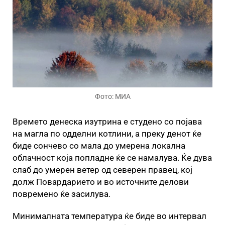
Фото: МИА
Времето денеска изутрина е студено со појава
на магла по одделни котлини, а преку денот ќе
биде сончево со мала до умерена локална
облачност која попладне ќе се намалува. Ќе дува
слаб до умерен ветер од северен правец, кој
долж Повардарието и во источните делови
повремено ќе засилува.
Минималната температура ќе биде во интервал