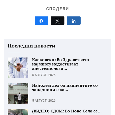
СПОДЕЛИ
Share
Tweet
Share
Последни новости
Клековски: Во Здравството
најмногу недостигаат
анестезиолози...
5 АВГУСТ, 2026
Најголем дел од пациентите со
западнонилска...
5 АВГУСТ, 2026
(ВИДЕО) СДСМ: Во Ново Село се...