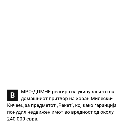
МРО-ДПМНЕ реагира на укинувањето на
В
домашниот притвор на Зоран Милески-
Кичеец за предметот „Рекет“, кој како гаранција
понудил недвижен имот во вредност од околу
240 000 евра.