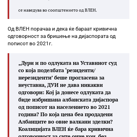
се наведува во соопштението од ВЛЕН.
Од ВЛЕН порачаа и дека ќе бараат кривична
одговорност за бришење на дијаспората од
пописот во 2021г.
„Дури и по одлуката на Уставниот суд
со која поделбата ‘резиденти/
нерезиденти’ беше прогласена за
неуставна, ДУИ не дава никакви
одговори: Кој ја донесе одлуката да
биде избришана албанската дијаспора
од пописот на населението во 2021
година? По која цена беа продадени
Албанците во овие валкани зделки?
Коалицијата ВЛЕН ќе бара кривична
одговорност за сите оние кои, без