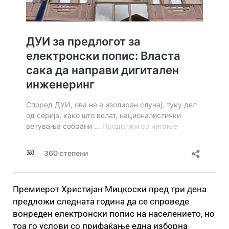
Премиерот Христијан Мицкоски пред три дена
предложи следната година да се спроведе
вонреден електронски попис на населението, но
тоа го услови со прифаќање една изборна