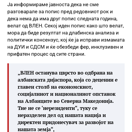
Ја информираме јавноста дека не сме
разговарале за попис пред редовниот рок и
дека нема да има друг попис следната година,
велат од ВЛЕН. Секој иден попис како што велат,
мора да биде резултат на длабинска анализа и
политички консензус, кој ќе ја исправи измамата
на ДУИ и СДСМ и ќе обезбеди фер, инклузивен и
прифатен процес од сите страни.
„ВЛЕН останува цврсто во одбрана на
албанската дијаспора, која со децении е
главен столб на економскиот,
социјалниот и националниот опстанок
на Албанците во Северна Македонија.
Тие не се ‘нерезиденти“, туку се
неразделен дел од нашата нација и
директен придонесувач за развојот на
нашата земја“,