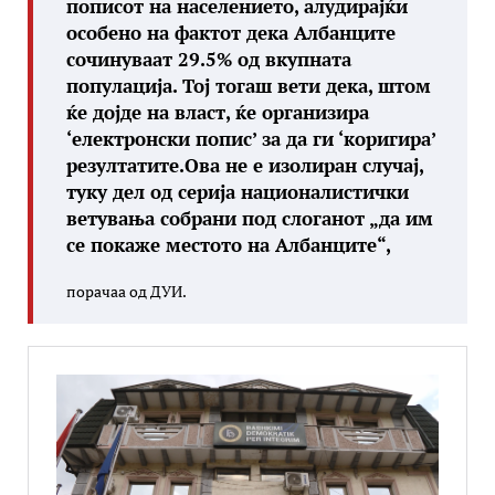
пописот на населението, алудирајќи
особено на фактот дека Албанците
сочинуваат 29.5% од вкупната
популација. Тој тогаш вети дека, штом
ќе дојде на власт, ќе организира
‘електронски попис’ за да ги ‘коригира’
резултатите.Ова не е изолиран случај,
туку дел од серија националистички
ветувања собрани под слоганот „да им
се покаже местото на Албанците“,
порачаа од ДУИ.