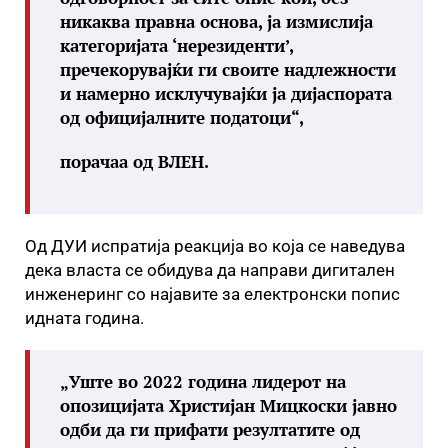
никаква правна основа, ја измислија
категоријата ‘нерезиденти’,
пречекорувајќи ги своите надлежности
и намерно исклучувајќи ја дијаспората
од официјалните податоци“,
порачаа од ВЛЕН.
Од ДУИ испратија реакција во која се наведува
дека власта се обидува да направи дигитален
инженеринг со најавите за електронски попис
идната година.
„Уште во 2022 година лидерот на
опозицијата Христијан Мицкоски јавно
одби да ги прифати резултатите од