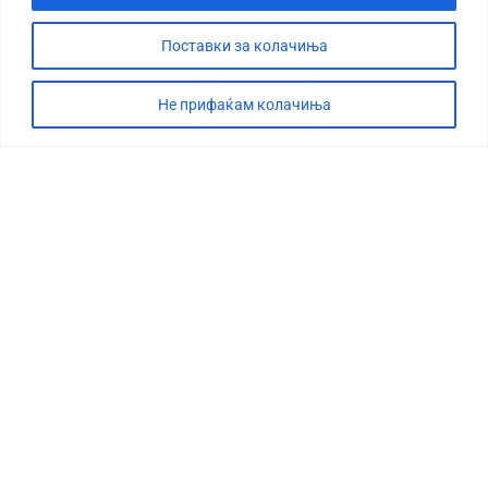
Поставки за колачиња
Не прифаќам колачиња
СТОРИЈА
ДЕБАТА
САБОТАЖА
ТИМ
КОНТАКТ