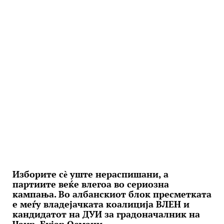
Изборите сѐ уште нераспишани, а
партиите веќе влегоа во сериозна
кампања. Во албанскиот блок пресметката
е меѓу владејачката коалиција ВЛЕН и
кандидатот на ДУИ за градоначалник на