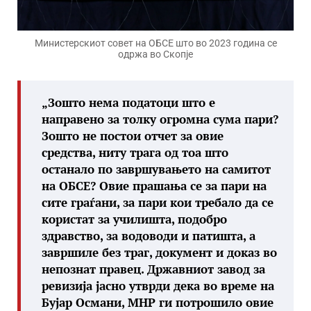
Министерскиот совет на ОБСЕ што во 2023 година се
одржа во Скопје
„Зошто нема податоци што е
направено за толку огромна сума пари?
Зошто не постои отчет за овие
средства, ниту трага од тоа што
останало по завршувањето на самитот
на ОБСЕ? Овие прашања се за пари на
сите граѓани, за пари кои требало да се
користат за училишта, подобро
здравство, за водоводи и патишта, а
завршиле без траг, документ и доказ во
непознат правец. Државниот завод за
ревизија јасно утврди дека во време на
Бујар Османи, МНР ги потрошило овие