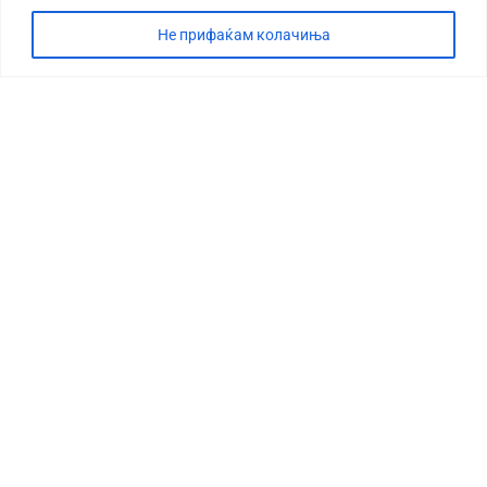
Не прифаќам колачиња
СТОРИЈА
ДЕБАТА
САБОТАЖА
ТИМ
КОНТАКТ