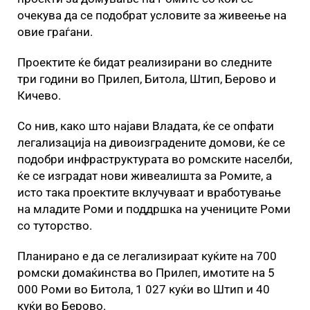
очекува да се подобрат условите за живеење на
овие граѓани.
Проектите ќе бидат реализирани во следните
три години во Прилеп, Битола, Штип, Берово и
Кичево.
Со нив, како што најави Владата, ќе се опфати
легализација на дивоизградените домови, ќе се
подобри инфраструктурата во ромските населби,
ќе се изградат нови живеалишта за Ромите, а
исто така проектите вклучуваат и вработување
на младите Роми и поддршка на учениците Роми
со туторство.
Планирано е да се легализираат куќите на 700
ромски домаќинства во Прилеп, имотите на 5
000 Роми во Битола, 1 027 куќи во Штип и 40
куќи во Берово.