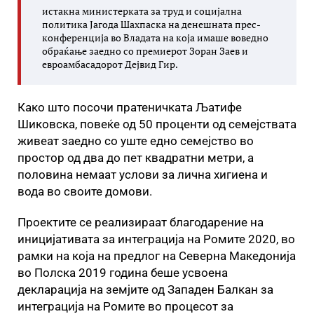
истакна министерката за труд и социјална
политика Јагода Шахпаска на денешната прес-
конференција во Владата на која имаше воведно
обраќање заедно со премиерот Зоран Заев и
евроамбасадорот Дејвид Гир.
Како што посочи пратеничката Љатифе
Шиковска, повеќе од 50 проценти од семејствата
живеат заедно со уште едно семејство во
простор од два до пет квадратни метри, а
половина немаат услови за лична хигиена и
вода во своите домови.
Проектите се реализираат благодарение на
иницијативата за интеграција на Ромите 2020, во
рамки на која на предлог на Северна Македонија
во Полска 2019 година беше усвоена
декларација на земјите од Западен Балкан за
интеграција на Ромите во процесот за