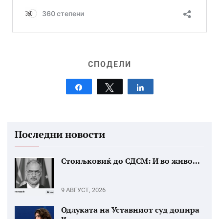
СПОДЕЛИ
Share
Tweet
Share
Последни новости
Стоиљковиќ до СДСМ: И во живо...
9 АВГУСТ, 2026
Одлуката на Уставниот суд допира
и...