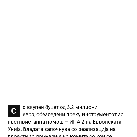
о вкупен буџет од 3,2 милиони
С
евра, обезбедени преку Инструментот за
претпристапна помош – ИПА 2 на Европската
Унија, Владата започнува со реализација на
проекти за домување на Ромите со кои се