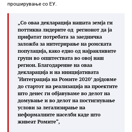
проширување со ЕУ.
„Со оваа декларација нашата земја ги
поттикна лидерите од регионот да ја
прифатат потребата за заедничка
заложба за интегрирање на ромската
популација, како едно од најранливите
групи во општествата во овој наш
регион. Благодарение на оваа
декларација и на иницијативата
‘Интеграција на Ромите 2020’ дојдовме
до стартот на реализација на проектите
што денес ги објавуваме во делот на
домување и во делот на постигнување
услови за легализирање на
неформалните населби каде што
живеат Ромите“,