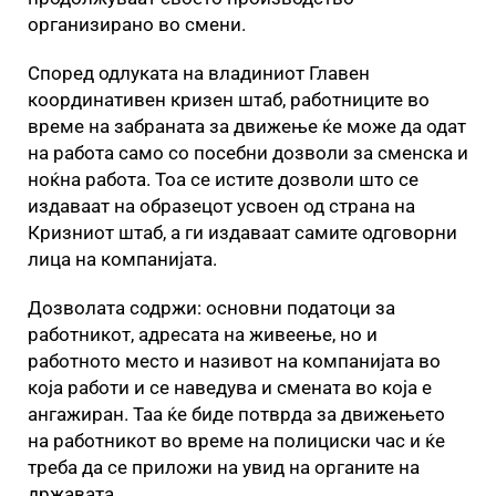
организирано во смени.
Според одлуката на владиниот Главен
координативен кризен штаб, работниците во
време на забраната за движење ќе може да одат
на работа само со посебни дозволи за сменска и
ноќна работа. Тоа се истите дозволи што се
издаваат на образецот усвоен од страна на
Кризниот штаб, а ги издаваат самите одговорни
лица на компанијата.
Дозволата содржи: основни податоци за
работникот, адресата на живеење, но и
работното место и називот на компанијата во
која работи и се наведува и смената во која е
ангажиран. Таа ќе биде потврда за движењето
на работникот во време на полициски час и ќе
треба да се приложи на увид на органите на
државата.