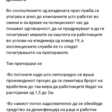
Во соопштението од владината прес-лужба се
упатува и апел до компаниите што работат во
смени и за време на полицискиот час да
покажат одговорност, да се придржуваат и да ги
почитуваат мерките за заштита на работниците
во услови на епидемија од ковид-19, а
инспекциските служби ќе го следат
почитувањето на препораките.
Тие препораки се:
-Во погоните каде што непосредно се врши
производниот процес да се лимитира бројот на
вработени до таа мера да работниците бидат на
растојание од 1,5 до 2м.
-Во самиот погон задолжително да се обезбеди
средство за дезинфекција нa раце и работни