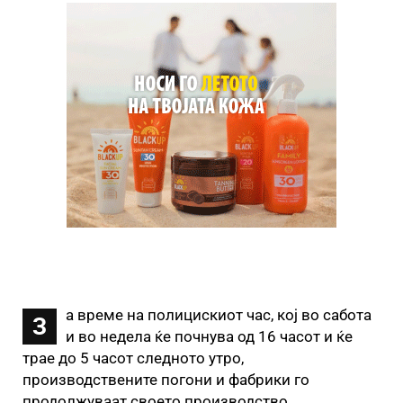
а време на полицискиот час, кој во сабота
З
и во недела ќе почнува од 16 часот и ќе
трае до 5 часот следното утро,
производствените погони и фабрики го
продолжуваат своето производство