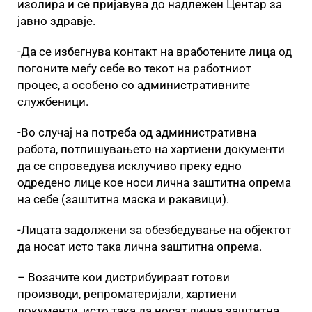
изолира и се пријавува до надлежен Центар за
јавно здравје.
-Да се избегнува контакт на вработените лица од
погоните меѓу себе во текот на работниот
процес, а особено со административните
службеници.
-Во случај на потреба од административна
работа, потпишувањето на хартиени документи
да се спроведува исклучиво преку едно
одредено лице кое носи лична заштитна опрема
на себе (заштитна маска и ракавици).
-Лицата задолжени за обезбедување на објектот
да носат исто така лична заштитна опрема.
– Возачите кои дистрибуираат готови
производи, репроматеријали, хартиени
документи, исто така да носат лична заштитна