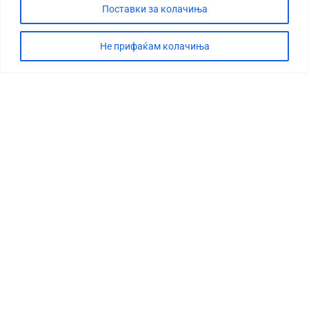
Поставки за колачиња
Не прифаќам колачиња
СТОРИЈА
ДЕБАТА
САБОТАЖА
ТИМ
КОНТАКТ