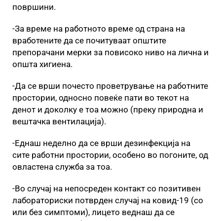
површини.
-За време на работното време од страна на
вработените да се почитуваат општите
препорачани мерки за повисоко ниво на лична и
општа хигиена.
-Да се врши почесто проветрување на работните
простории, односно повеќе пати во текот на
денот и доколку е тоа можно (преку природна и
вештачка вентилација).
-Еднаш неделно да се врши дезинфекција на
сите работни простории, особено во погоните, од
овластена служба за тоа.
-Во случај на непосреден контакт со позитивен
лабораториски потврден случај на ковид-19 (со
или без симптоми), лицето веднаш да се