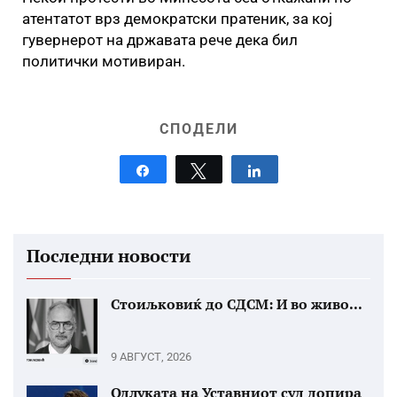
атентатот врз демократски пратеник, за кој
гувернерот на државата рече дека бил
политички мотивиран.
СПОДЕЛИ
Share
Tweet
Share
Последни новости
Стоиљковиќ до СДСМ: И во живо...
9 АВГУСТ, 2026
Одлуката на Уставниот суд допира