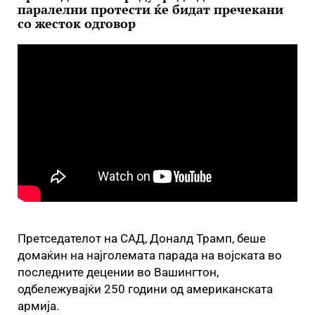
паралелни протести ќе бидат пречекани
со жесток одговор
Претседателот на САД, Доналд Трамп, беше
домаќин на најголемата парада на војската во
последните децении во Вашингтон,
одбележувајќи 250 години од американската
армија.