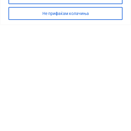
Не прифаќам колачиња
СТОРИЈА
ДЕБАТА
САБОТАЖА
ТИМ
КОНТАКТ