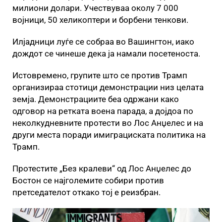
милиони долари. Учествуваа околу 7 000
војници, 50 хеликоптери и борбени тенкови.
Илјадници луѓе се собраа во Вашингтон, иако
дождот се чинеше дека ја намали посетеноста.
Истовремено, групите што се против Трамп
организираа стотици демонстрации низ целата
земја. Демонстрациите беа одржани како
одговор на ретката воена парада, а дојдоа по
неколкудневните протести во Лос Анџелес и на
други места поради имиграциската политика на
Трамп.
Протестите „Без кралеви“ од Лос Анџелес до
Бостон се најголемите собири против
претседателот откако тој е реизбран.