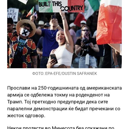
ФОТО: EPA-EFE/DUSTIN SAFRANEK
Прослави на 250-годишнината од американската
армија се одбележа токму на роденденот на
Трамп. Тој претходно предупреди дека сите
паралелни демонстрации ќе бидат пречекани со
жесток одговор.
Некои протести во Минесота беа откажани по