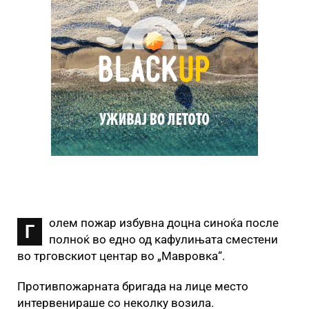
олем пожар избувна доцна синоќа после
Г
полноќ во едно од кафулињата сместени
во трговскиот центар во „Мавровка“.
Противпожарната бригада на лице место
интервенираше со неколку возила.