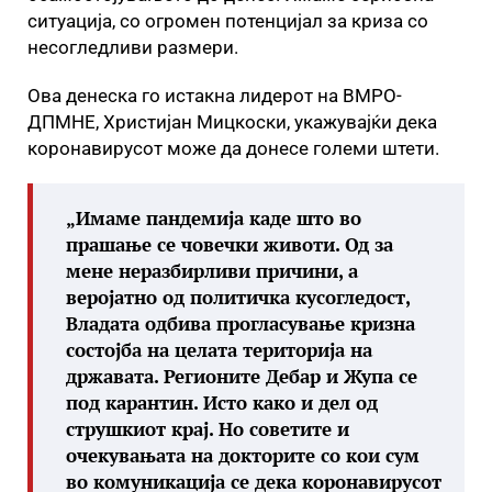
ситуација, со огромен потенцијал за криза со
несогледливи размери.
Ова денеска го истакна лидерот на ВМРО-
ДПМНЕ, Христијан Мицкоски, укажувајќи дека
коронавирусот може да донесе големи штети.
„Имаме пандемија каде што во
прашање се човечки животи. Од за
мене неразбирливи причини, а
веројатно од политичка кусогледост,
Владата одбива прогласување кризна
состојба на целата територија на
државата. Регионите Дебар и Жупа се
под карантин. Исто како и дел од
струшкиот крај. Но советите и
очекувањата на докторите со кои сум
во комуникација се дека коронавирусот