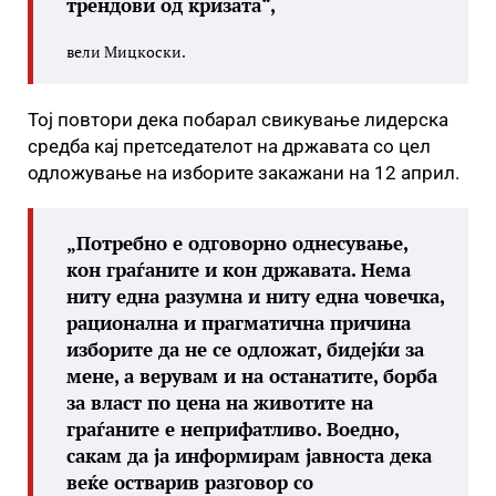
трендови од кризата“,
вели Мицкоски.
Тој повтори дека побарал свикување лидерска
средба кај претседателот на државата со цел
одложување на изборите закажани на 12 април.
„Потребно е одговорно однесување,
кон граѓаните и кон државата. Нема
ниту една разумна и ниту една човечка,
рационална и прагматична причина
изборите да не се одложат, бидејќи за
мене, а верувам и на останатите, борба
за власт по цена на животите на
граѓаните е неприфатливо. Воедно,
сакам да ја информирам јавноста дека
веќе остварив разговор со