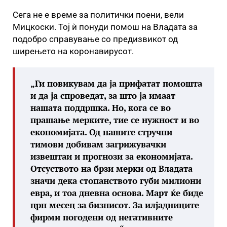
Сега не е време за политички поени, вели
Мицкоски. Тој ѝ понуди помош на Владата за
подобро справување со предизвикот од
ширењето на коронавирусот.
„Ги повикувам да ја прифатат помошта
и да ја спроведат, за што ја имаат
нашата поддршка. Но, кога се во
прашање мерките, тие се нужност и во
економијата. Од нашите стручни
тимови добивам загрижувачки
извештаи и прогнози за економијата.
Отсуството на брзи мерки од Владата
значи дека стопанството губи милиони
евра, и тоа дневна основа. Март ќе биде
црн месец за бизнисот. За илјадниците
фирми погодени од негативните