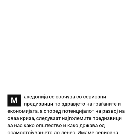
акедонија се соочува со сериозни
М
предизвици по здравјето на граѓаните и
економијата, а според потенцијалот на развој на
оваа криза, следуваат најголемите предизвици
за нас како општество и како држава од
осамостојувањето до денес. Имаме сериозна