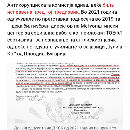
Антикорупциската комисија еднаш веќе
била
исправена пред тој предизвик
. Во 2021 година
одлучувале по претставка поднесена во 2019-та
– дека бил избран директор на Меѓуопштински
центар за социјална работа кој приложил ТОЕФЛ
сертификат за познавање на англискиот јазик
од, веќе погодувате, училиштето за јазици „Јулија
Ко.“ од Пловдив, Бугарија.
Дел од одлуката на ДКСК од 2021 година во врска со