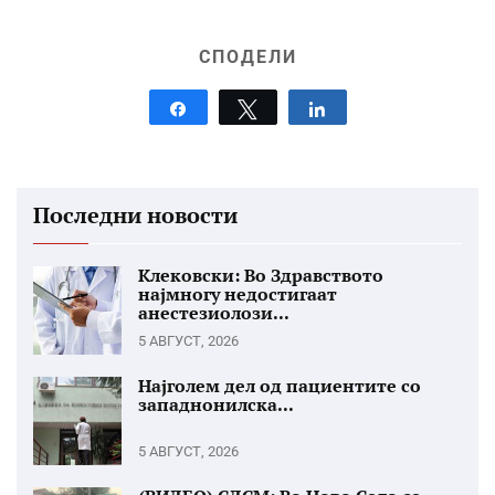
СПОДЕЛИ
Share
Tweet
Share
Последни новости
Клековски: Во Здравството
најмногу недостигаат
анестезиолози...
5 АВГУСТ, 2026
Најголем дел од пациентите со
западнонилска...
5 АВГУСТ, 2026