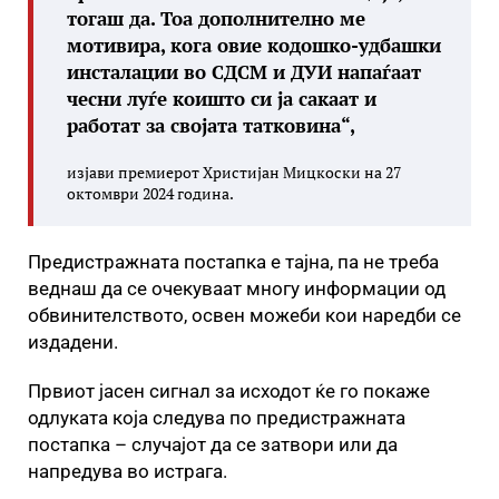
тогаш да. Тоа дополнително ме
мотивира, кога овие кодошко-удбашки
инсталации во СДСМ и ДУИ напаѓаат
чесни луѓе коишто си ја сакаат и
работат за својата татковина
“,
изјави премиерот Христијан Мицкоски на 27
октомври 2024 година.
Предистражната постапка е тајна, па не треба
веднаш да се очекуваат многу информации од
обвинителството, освен можеби кои наредби се
издадени.
Првиот јасен сигнал за исходот ќе го покаже
одлуката која следува по предистражната
постапка – случајот да се затвори или да
напредува во истрага.