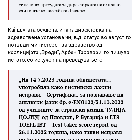
се вели во пресудата за директорката на основно
училиште во населбата Драчево.
Кај другата осудена, инаку директорка на
здравствена установа чиј в.д. статус во август го
потврди министерот за здравство од
коалицијата „Вреди“, Арбен Таравари, го пишува
истото, со искучок на преведувањето:
„На 14.7.2023 година обвинетата…
употребила како вистински лажни
исправи – Сертификат за познавање на
англиски јазик бр. е-ENG122/31.10.2022
од училиште за странски јазици ‘ЈУЛИЈА
ЦО.ЛТД’ од Пловдив, Р Бугарија и ETS
TOEFL IBT – Test taker score report од
26.11.2022 година, иако такви исправи
не биле издадени, на начин што како