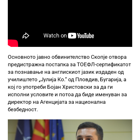
Основното јавно обвинителство Скопје отвора
предистражна постапка за ТОЕФЛ-сертификатот
за познавање на англискиот јазик издаден од
училиштето „Јулија Ко.“ од Пловдив, Бугарија, а
кој го употреби Бојан Христовски за да ги
исполни условите и потоа да биде именуван за
директор на Агенцијата за национална
безбедност.