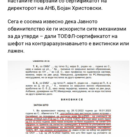
настаните поврзани со сертификатот на
директорот на АНБ, Бојан Христовски.
Сега е сосема извесно дека Јавното
обвинителство ќе ги искористи сите механизми
за да утврди – дали ТОЕФЛ-сертификатот на
шефот на контраразузнавањето е вистински или
лажен.