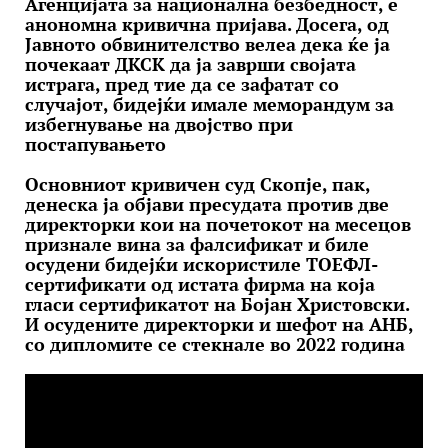
Агенцијата за национална безбедност, е
анономна кривична пријава. Досега, од
Јавното обвинителство велеа дека ќе ја
почекаат ДКСК да ја заврши својата
истрага, пред тие да се зафатат со
случајот, бидејќи имале меморандум за
избегнување на двојство при
постапувањето
Основниот кривичен суд Скопје, пак,
денеска ја објави пресудата против две
директорки кои на почетокот на месецов
признале вина за фалсификат и биле
осудени бидејќи искористиле ТОЕФЛ-
сертификати од истата фирма на која
гласи сертификатот на Бојан Христовски.
И осудените директорки и шефот на АНБ,
со дипломите се стекнале во 2022 година