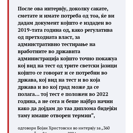
После ова интервју, доколку сакате,
сметате и имате потреба од тоа, ќе ви
дадам документ којшто е издаден во
2019-тата година од, како регулатива
од претходната власт, за
админстративно тестирање на
вработните во државнта
администрација којшто точно покажуа
кој вид на тест од трите светски јазици
којшто се говорат и се потребни во
држава, кој вид на тест и во која
држава и во кој град може да се
полага… тој тест е положен во 2022
година, а не сега и беше најбрз начин
како да дојдам до таа диплома бидејќи
таму имаше отворен термин“,
одговори Бојан Христовски во интервју за „360