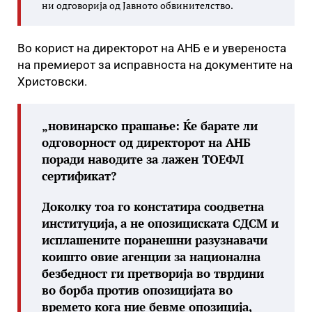
ни одговорија од Јавното обвинителство.
Во корист на директорот на АНБ е и увереноста
на премиерот за исправноста на документите на
Христовски.
„
новинарско прашање: Ќе барате ли
одговорност од директорот на АНБ
поради наводите за лажен ТОЕФЛ
сертификат
?
Доколку тоа го констатира соодветна
институција, а не опозициската СДСМ и
исплашените поранешни разузнавачи
коишто овие агенции за национална
безбедност ги претворија во тврдини
во борба против опозицијата во
времето кога ние бевме опозиција,