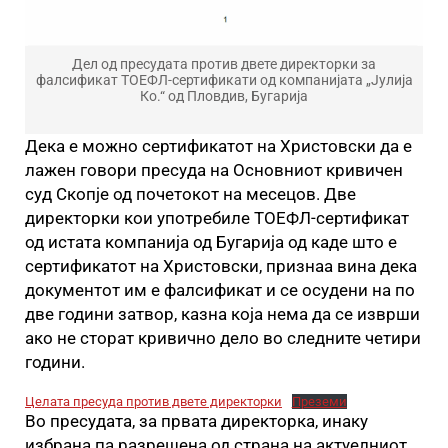
Дел од пресудата против двете директорки за
фалсификат ТОЕФЛ-сертификати од компанијата „Јулија
Ко.“ од Пловдив, Бугарија
Дека е можно сертификатот на Христовски да е
лажен говори пресуда на Основниот кривичен
суд Скопје од почетокот на месецов. Две
директорки кои употребиле ТОЕФЛ-сертификат
од истата компанија од Бугарија од каде што е
сертификатот на Христовски, признаа вина дека
документот им е фалсификат и се осудени на по
две години затвор, казна која нема да се изврши
ако не сторат кривично дело во следните четири
години.
Целата пресуда против двете директорки
Преземи
Во пресудата, за првата директорка, инаку
избрана па разрешена од страна на актуелниот