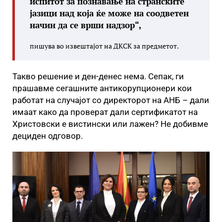
испитот за познавање на странските
јазици над која ќе може на соодветен
начин да се врши надзор“,
пишува во извештајот на ДКСК за предметот.
Такво решение и ден-денес нема. Сепак, ги
прашавме сегашните антикорупционери кои
работат на случајот со директорот на АНБ – дали
имаат како да проверат дали сертификатот на
Христовски е вистински или лажен? Не добивме
дециден одговор.