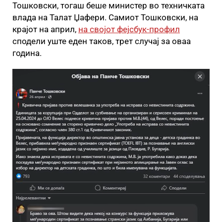
Тошковски, тогаш беше министер во техничката
влада на Талат Џафери. Самиот Тошковски, на
крајот на април,
на својот фејсбук-профил
сподели уште еден таков, трет случај за оваа
година.