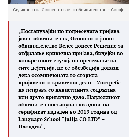
Седиштето на Основното јавно обвинителство – Скопје
„Постапувајќи по поднесената пријава,
јавен обвинител од Основното јавно
обвинителство Велес донесе Решение за
отфрлање кривична пријава, бидејќи во
конкретниот случај, по преземање на
сите дејствија, не се обезбедија докази
дека осомничената го сторила
пријавеното кривично дело – Употреба
на исправа со невистинита содржина
или друго кривично дело. Надлежниот
обвинител постапувал во однос на
серификат издаден во 2019 година од
Language School “Julija CO LTD” –
Пловдив“,