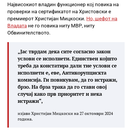
Највисокиот владин функционер кој повика на
проверки на сертификатот на Христовски е
премиерот Христијан Мицкоски.
Но, шефот на
Владата
не го повика ниту МВР, ниту
Обвинителството.
„Јас тврдам дека сите согласно закон
услови се исполнети. Единствен којшто
треба да констатира дали тие услови се
исполнети е, еве, Антикорупцискта
комисија. Ги повикувам, да го истражи,
брзо. На брза трака да го стави овој
случај како прв приоритет и нека
истражи“,
изјави Христијан Мицкоски на 27 октомври 2024
година.