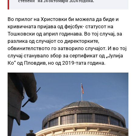
степени“ на 24 октомври 2024 година.
Во прилог на Христовки би можела да биде и
кривичната пријава од фејсбук- статусот на
Тошковски од април годинава. Во тој случај, за
разлика од случајот со директорките,
обвинителството го затворило случајот. И во тој
случај станувало збор за сертификат од „Јулија
Ко“ од Пловдив, но од 2019-тата година.