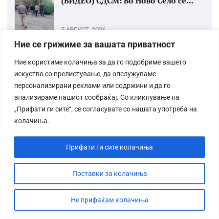
(ВИДЕО) СДСМ: Во Ново Село се...
5 АВГУСТ, 2026
Ние се грижиме за вашата приватност
Загриженост во Пентагон –
потрошен е...
Ние користиме колачиња за да го подобриме вашето
искуство со прелистување, да опслужуваме
5 АВГУСТ, 2026
персонализирани реклами или содржини и да го
Епидемиолошката состојба во
анализираме нашиот сообраќај. Со кликнување на
Гостивар се стабилизира,...
„Прифати ги сите“, се согласувате со нашата употреба на
колачиња.
5 АВГУСТ, 2026
Прифати ги сите колачиња
Поставки за колачиња
Не прифаќам колачиња