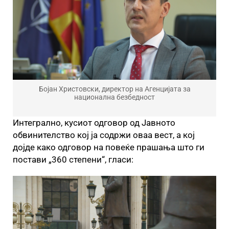
Бојан Христовски, директор на Агенцијата за
национална безбедност
Интегрално, кусиот одговор од Јавното
обвинителство кој ја содржи оваа вест, а кој
дојде како одговор на повеќе прашања што ги
постави „360 степени“, гласи: