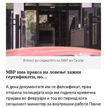
Влезот во седиштето на МВР во Скопје
МВР има пракса на ловење лажни
сертификати, но…
А дека документите им се фалсификат, прва
открила полицијата која им поднела кривична
пријава во февруари и тоа во период кога
сегашниот министер за внатрешни работи Панче