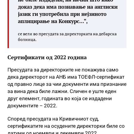
доказ дека има познавање на англиски
јазик ги употребила при нејзиното
аплицирање на Конкурс…“
,
се вели во пресудата за директорката на дебарска
болница.
Сертификати од 2022 година
Пресудата за директорките не покажува само
дека директорот на АНБ има ТОЕФЛ-сертификат
од правно лице за чии документи има признание
за вина дека биле лажни. Сличен е уште еден
друг елемент, годината во која се издадени
документите – 2022.
Според пресудата на Кривичниот суд,
сертификатите на осудените директорки биле со
датуми од ноември и декември 2022.