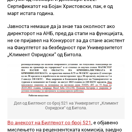
Сертификатот на Бојан Христовски, пак, е од
март истата година.
Јавноста немаше да ја знае таа околност ако
директорот на АНБ, пред да стапи на функцијата,
не се пријавел на Конкурсот за да стане асистент
на Факултетот за безбедност при Универзитетот
„Климент Охридски“ од Битола.
Дел од Билтенот со број 521 на Универзитот „Климент
Охридски“ од Битола.
Во анексот на Билтенот со број 521
, е објавено
мислењето на рецензентската комисија, заедно