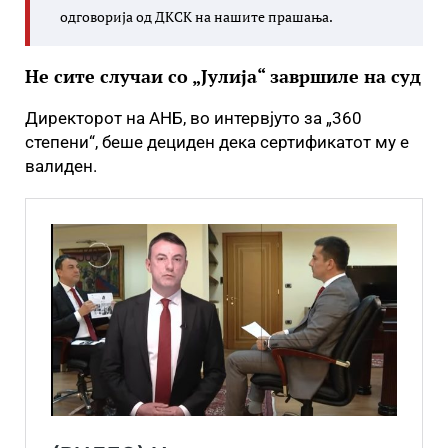
одговорија од ДКСК на нашите прашања.
Не сите случаи со „Јулија“ завршиле на суд
Директорот на АНБ, во интервјуто за „360
степени“, беше дециден дека сертификатот му е
валиден.