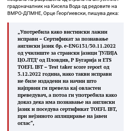
градоначалник на Кисела Вода од редовите на
ВМРО-ДПМНЕ, Орце Ѓеорѓиевски, пишува дека:
„
Употребила како вистински лажни
исправи – Сертификат за познавање
англиски јазик бр. е-ENG131/30.11.2022
од училиште за странски јазици ‘ЈУЛИЈА
ЦО.ЛТД’ од Пловдив, Р Бугарија и ETS
TOEFL IBT – Test taker score report од
3.12.2022 година, иако такви исправи
не биле издадени на начин што
најпрвин ги превела кај овластен
преведувач, а потоа ги употребила како
доказ дека има познавање на англиски
јазик и поседува сертификат TOEFL IBT,
при нејзиното аплицирање на јавен
оглас
“,