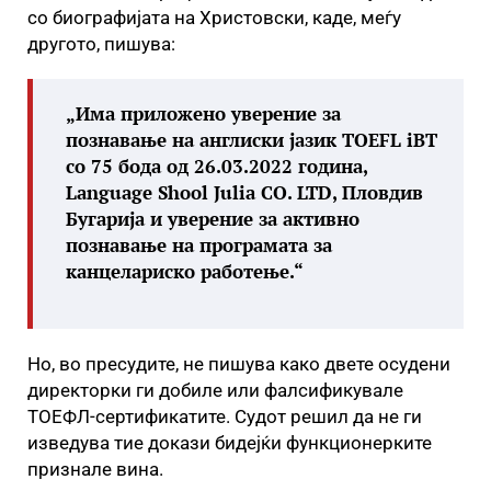
со биографијата на Христовски, каде, меѓу
другото, пишува:
„Има приложено уверение за
познавање на англиски јазик TOEFL iBT
со 75 бода од 26.03.2022 година,
Language Shool Julia CO. LTD, Пловдив
Бугарија и уверение за активно
познавање на програмата за
канцелариско работење.“
Но, во пресудите, не пишува како двете осудени
директорки ги добиле или фалсификувале
ТОЕФЛ-сертификатите. Судот решил да не ги
изведува тие докази бидејќи функционерките
признале вина.