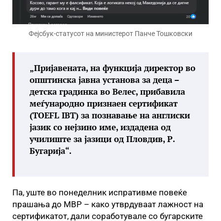
Фејсбук-статусот на министерот Панче Тошковски
„Пријавената, на функција директор во
општинска јавна установа за деца –
детска градинка во Велес, прибавила
меѓународно признаен сертификат
(TOEFL IBT) за познавање на англиски
јазик со нејзино име, издадена од
училиште за јазици од Пловдив, Р.
Бугарија“.
Па, уште во понеделник испративме повеќе
прашања до МВР – како утврдуваат лажност на
сертификатот, дали соработувале со бугарските