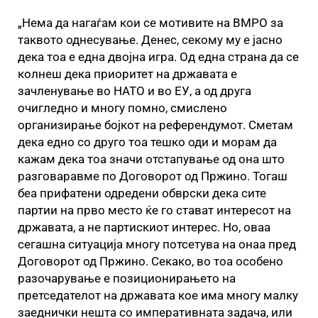
„Нема да нагаѓам кои се мотивите на ВМРО за
таквото однесување. Денес, секому му е јасно
дека тоа е една двојна игра. Од една страна да се
колнеш дека приоритет на државата е
зачленување во НАТО и во ЕУ, а од друга
очигледно и многу помно, смислено
организирање бојкот на референдумот. Сметам
дека едно со друго тоа тешко оди и морам да
кажам дека тоа значи отстапување од она што
разговаравме по Договорот од Пржино. Тогаш
беа прифатени одредени обврски дека сите
партии на прво место ќе го стават интересот на
државата, а не партискиот интерес. Но, оваа
сегашна ситуација многу потсетува на онаа пред
Договорот од Пржино. Секако, во тоа особено
разочарување е позиционирањето на
претседателот на државата кое има многу малку
заеднички нешта со императивната задача, или