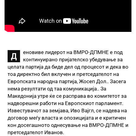
еновиве лидерот на ВМРО-ДПМНЕ е под
Д
континуирано пријателско убедување за
целата партија да биде дел од процесот и дека во
тоа директно бил вклучен и претседателот на
Европската народна партија, Жосеп Дол.. Засега
нема резултати од таа комуникација.. За
Македонија утре ќе се расправа во комитетот за
надворешни работи на Европскиот парламент.
Известувачот за земјава, Иво Вајгл, се надева на
договор меѓу власта и опозицијата и е критичен
кон досегашното однесување на ВМРО-ДПМНЕ и
претседателот Иванов.