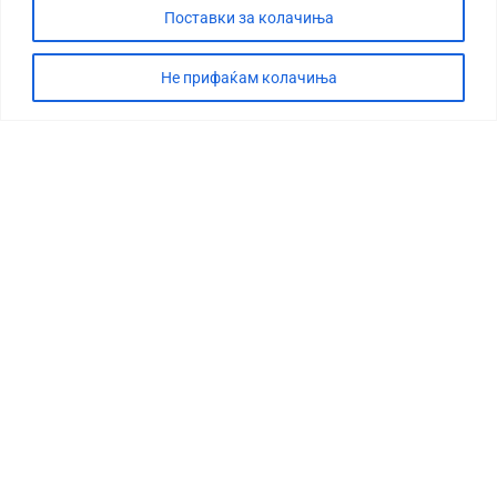
Поставки за колачиња
Не прифаќам колачиња
СТОРИЈА
ДЕБАТА
САБОТАЖА
ТИМ
КОНТАКТ