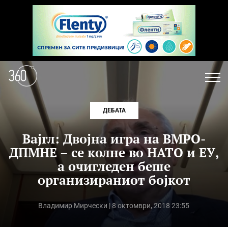
ДЕБАТА
Вајгл: Двојна игра на ВМРО-
ДПМНЕ – се колне во НАТО и ЕУ,
а очигледен беше
организираниот бојкот
Владимир Мирчески
| 8 октомври, 2018 23:55