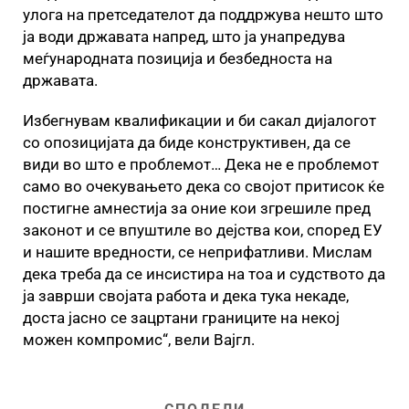
улога на претседателот да поддржува нешто што
ја води државата напред, што ја унапредува
меѓународната позиција и безбедноста на
државата.
Избегнувам квалификации и би сакал дијалогот
со опозицијата да биде конструктивен, да се
види во што е проблемот… Дека не е проблемот
само во очекувањето дека со својот притисок ќе
постигне амнестија за оние кои згрешиле пред
законот и се впуштиле во дејства кои, според ЕУ
и нашите вредности, се неприфатливи. Мислам
дека треба да се инсистира на тоа и судството да
ја заврши својата работа и дека тука некаде,
доста јасно се зацртани границите на некој
можен компромис“, вели Вајгл.