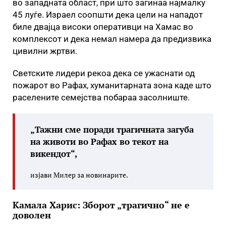
во западната област, при што загинаа најмалку
45 луѓе. Израел соопшти дека цели на нападот
биле двајца високи оперативци на Хамас во
комплексот и дека немал намера да предизвика
цивилни жртви.
Светските лидери рекоа дека се ужаснати од
пожарот во Рафах, хуманитарната зона каде што
раселените семејства побараа засолниште.
„Тажни сме поради трагичната загуба
на животи во Рафах во текот на
викендот“,
изјави Милер за новинарите.
Камала Харис: Зборот „трагично“ не е
доволен