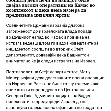
соопшти дека цели на нападот биле
двајца високи оперативци на Хамас во
комплексот и дека нема намера да
предизвика цивилни жртви
Соединетите Држави изразија длабока
загриженост до израелската влада поради
воздушниот напад во Рафах и повикаа на
истрага веднаш штом ги видоа извештаите за
инцидентот, соопшти во вторник Стејт
департментот, додавајќи дека Вашингтон
внимателно ќе ја следи истрагата на Израел.
Портпаролот на Стејт департментот, Метју
Милер, изјави дека досегашните воени операции
на Израел во Рафах не биле толку големи како
оние што ги спроведувал во Централна или
Северна Газа. Администрацијата на Бајден
повеќепати го предупреди Израел да не
започнува голема воена офанзива во градот во