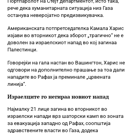
Портпаролот на Стејт департментот, исто така,
рече дека хуманитарната ситуација низ Газа
останува неверојатно предизвикувачка.
Американската потпретседателка Камала Харис
изјави во вторникот дека зборот „трагично“ не е
доволен за израелскиот напад во кој загинаа
Палестинци.
Говорејќи на гала настан во Вашингтон, Харис не
одговори на дополнително прашање за тоа дали
нападите во Рафах ја преминале „црвената
линија“.
Израелците го негираа новиот напад
Најмалку 21 лице загина во вторникот во
израелски напади врз шаторски камп во зоната
за евакуација западно од Рафах, соопштија
здравствените власти во Газа, додека