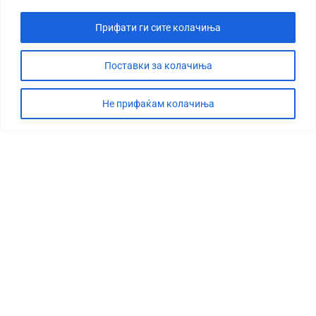
Прифати ги сите колачиња
Поставки за колачиња
Не прифаќам колачиња
СТОРИЈА
ДЕБАТА
САБОТАЖА
ТИМ