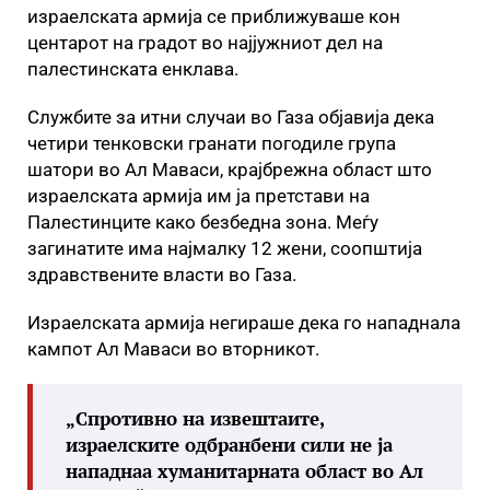
израелската армија се приближуваше кон
центарот на градот во најјужниот дел на
палестинската енклава.
Службите за итни случаи во Газа објавија дека
четири тенковски гранати погодиле група
шатори во Ал Маваси, крајбрежна област што
израелската армија им ја претстави на
Палестинците како безбедна зона. Меѓу
загинатите има најмалку 12 жени, соопштија
здравствените власти во Газа.
Израелската армија негираше дека го нападнала
кампот Ал Маваси во вторникот.
„Спротивно на извештаите,
израелските одбранбени сили не ја
нападнаа хуманитарната област во Ал