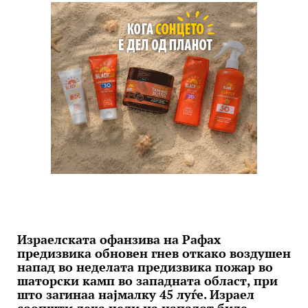
Израелската офанзива на Рафах
предизвика обновен гнев откако воздушен
напад во неделата предизвика пожар во
шаторски камп во западната област, при
што загинаа најмалку 45 луѓе. Израел