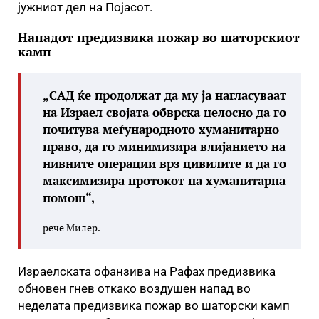
јужниот дел на Појасот.
Нападот предизвика пожар во шаторскиот
камп
„САД ќе продолжат да му ја нагласуваат
на Израел својата обврска целосно да го
почитува меѓународното хуманитарно
право, да го минимизира влијанието на
нивните операции врз цивилите и да го
максимизира протокот на хуманитарна
помош“,
рече Милер.
Израелската офанзива на Рафах предизвика
обновен гнев откако воздушен напад во
неделата предизвика пожар во шаторски камп