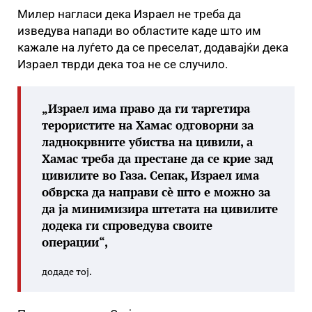
Милер нагласи дека Израел не треба да
изведува напади во областите каде што им
кажале на луѓето да се преселат, додавајќи дека
Израел тврди дека тоа не се случило.
„Израел има право да ги таргетира
терористите на Хамас одговорни за
ладнокрвните убиства на цивили, а
Хамас треба да престане да се крие зад
цивилите во Газа. Сепак, Израел има
обврска да направи сè што е можно за
да ја минимизира штетата на цивилите
додека ги спроведува своите
операции“,
додаде тој.