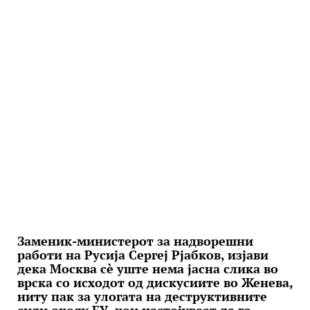
Заменик-министерот за надворешни
работи на Русија Сергеј Рјабков, изјави
дека Москва сè уште нема јасна слика во
врска со исходот од дискусиите во Женева,
ниту пак за улогата на деструктивните