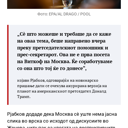
Фото: EPA/AL DRAGO / POOL
„Сè што можеше и требаше да се каже
на оваа тема, беше направено вчера
преку претседателскиот помошник и
прес-секретарот. Ова не е прва посета
на Виткоф на Москва. Ќе соработуваме
со она што тој ќе го донесе“,
изјави Рјабков, одговарајќи на новинарско
прашање дали се очекува ажурирана верзија на
планот на американскиот претседател Доналд
Трамп.
Рјабков додаде дека Москва сè уште нема јасна
слика во врска со исходот од дискусиите во
Женева, ниту пак за улогата на деструктивните