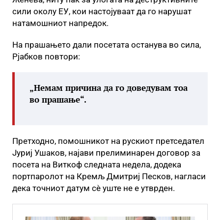
сили околу ЕУ, кои настојуваат да го нарушат
натамошниот напредок.
На прашањето дали посетата останува во сила,
Рјабков повтори:
„Немам причина да го доведувам тоа
во прашање“.
Претходно, помошникот на рускиот претседател
Јуриј Ушаков, најави прелиминарен договор за
посета на Виткоф следната недела, додека
портпаролот на Кремљ Дмитриј Песков, нагласи
дека точниот датум сè уште не е утврден.