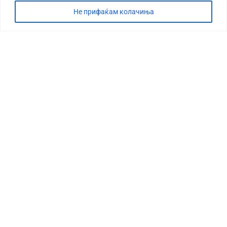
Не прифаќам колачиња
СТОРИЈА
ДЕБАТА
САБОТАЖА
ТИМ
КОНТАКТ