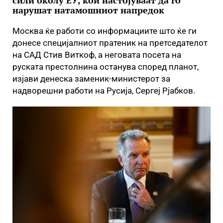
сили околу ЕУ, кои настојуваат да го
нарушат натамошниот напредок
Москва ќе работи со информациите што ќе ги
донесе специјалниот пратеник на претседателот
на САД Стив Виткоф, а неговата посета на
руската престолнина останува според планот,
изјави денеска заменик-министерот за
надворешни работи на Русија, Сергеј Рјабков.