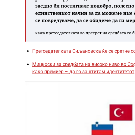
заедно би постигнале подобро, полесно,
единствениот начин за да можеме ние бо
се повредуваме, да се обидеме да ги ме
кажа претседателката во пресрет на средбата со 
Претседателката Сиљановска ќе се сретне с
Мицкоски за средбата на високо ниво во Со
како премиер – да го заштитам идентитетот