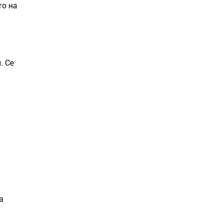
то на
а
. Се
а