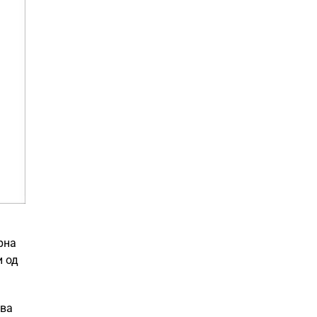
а
рна
и од
ува