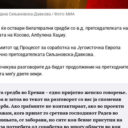
дана Сиљановска-Давкова / Фото: МИА
ќе оствари билатерални средби со в.д. претседателката на
ката на Косово, Албулена Хаџиу.
амитот од Процесот за соработка на Југоисточна Европа
лично претседателката Сиљановска-Давкова.
и очекува разговорите да бидат продолжение на претходнит
а меѓу двете земји.
 средба во Ереван – едно пријатно женско говорење.
 и затоа во текот на разговорот со вас ја споменав
рба. Ако граѓаните не контактираат, ако во проекти
жам, кога првпат го сретнав господинот Радев во
мињата, се заборави, но сите кои бевме присутни на
за потребата од соработка во многу области во кои