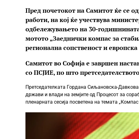
Пред почетокот на Самитот ќе се о
работи, на кој ќе учествува минист
одбележувањето на 30-годишнината
мотото „Заеднички компас за стаби
регионална сопственост и европска
Самитот во Софија е завршен наста
со ПСЈИЕ, по што претседателството
Претседателката Гордана Сиљановска-Давкова 
држави и влади на земјите од Процесот за сора
пленарната сесија посветена на темата „Компас