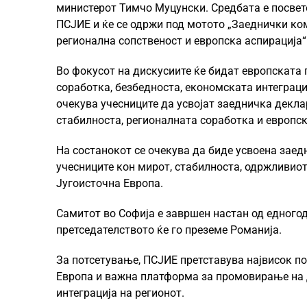
министерот Тимчо Муцунски. Средбата е посве
ПСЈИЕ и ќе се одржи под мотото „Заеднички ком
регионална сопственост и европска аспирација“
Во фокусот на дискусиите ќе бидат европската
соработка, безбедноста, економската интеграци
очекува учесниците да усвојат заедничка деклар
стабилноста, регионалната соработка и европск
На состанокот се очекува да биде усвоена заедн
учесниците кон мирот, стабилноста, одржливиот
Југоисточна Европа.
Самитот во Софија е завршен настан од едного
претседателството ќе го преземе Романија.
За потсетување, ПСЈИЕ претставува највисок п
Европа и важна платформа за промовирање на д
интеграција на регионот.