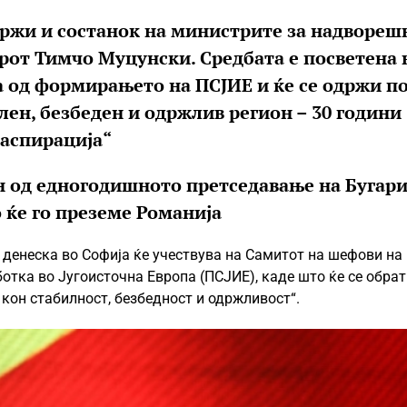
држи и состанок на министрите за надвореш
ерот Тимчо Муцунски. Средбата е посветена 
 од формирањето на ПСЈИЕ и ќе се одржи п
лен, безбеден и одржлив регион – 30 години
 аспирација“
н од едногодишното претседавање на Бугари
 ќе го преземе Романија
денеска во Софија ќе учествува на Самитот на шефови на
ботка во Југоисточна Европа (ПСЈИЕ), каде што ќе се обрат
 кон стабилност, безбедност и одржливост“.