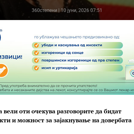
360степени
| 10 јуни, 2026 07:51
аа вели оти очекува разговорите да бидат
ти и можност за зајакнување на довербата