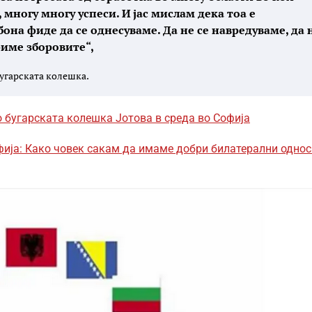
 многу многу успеси. И јас мислам дека тоа е
на фиде да се однесуваме. Да не се навредуваме, да 
риме зборовите“,
бугарската колешка.
о бугарската колешка Јотова в среда во Софија
фија: Како човек сакам да имаме добри билатерални однос