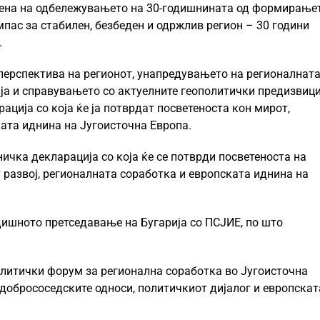
тена на одбележувањето на 30-годишнината од формирање
пас за стабилен, безбеден и одржлив регион – 30 години
.
 перспектива на регионот, унапредувањето на регионалнат
ја и справувањето со актуелните геополитички предизвици
ација со која ќе ја потврдат посветеноста кон мирот,
ата иднина на Југоисточна Европа.
ичка декларација со која ќе се потврди посветеноста на
 развој, регионалната соработка и европската иднина на
дишното претседавање на Бугарија со ПСЈИЕ, по што
олитички форум за регионална соработка во Југоисточна
обрососедските односи, политичкиот дијалог и европскат