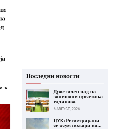
ни
на
од
ја
Последни новости
и на
Драстичен пад на
запишани првачиња
годинава
6 АВГУСТ, 2026
ЦУК: Регистрирани
се осум пожари на...