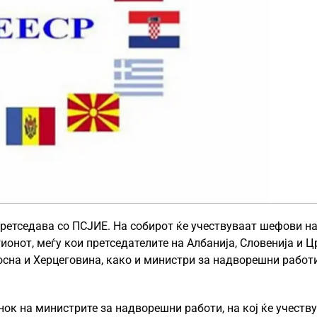
претседава со ПСЈИЕ. На собирот ќе учествуваат шефови н
ионот, меѓу кои претседателите на Албанија, Словенија и Ц
осна и Херцеговина, како и министри за надворешни работ
нок на министрите за надворешни работи, на кој ќе учеств