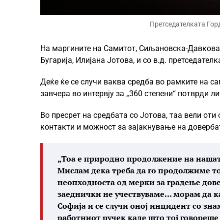
Претседателката Гор
На маргините на Самитот, Сиљановска-Давкова 
Бугарија, Илијана Јотова, и со в.д. претседател
Деќе ќе се случи ваква средба во рамките на с
завчера во интервју за „360 степени“ потврди 
Во пресрет на средбата со Јотова, таа вели от
контакти и можност за зајакнување на довербат
„Тоа е природно продолжение на нашата
Мислам дека треба да го продолжиме тоа
неопходноста од мерки за градење дове
заеднички не учествуваме… морам да ка
Софија и се случи оној инцидент со зна
работниот ручек каде што тој говореше 