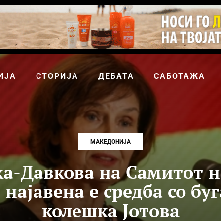
ИЈА
СТОРИЈА
ДЕБАТА
САБОТАЖА
МАКЕДОНИЈА
а-Давкова на Самитот н
 најавена е средба со бу
колешка Јотова