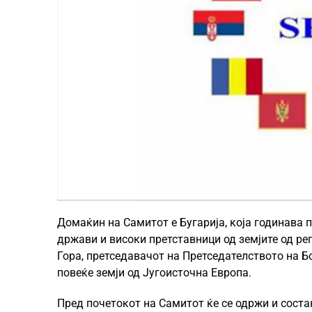
Домаќин на Самитот е Бугарија, која годинава 
држави и високи претставници од земјите од рег
Гора, претседавачот на Претседателството на Б
повеќе земји од Југоисточна Европа.
Пред почетокот на Самитот ќе се одржи и соста