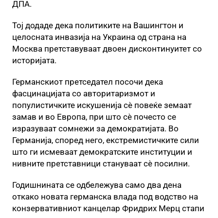
ДПА.
Тој додаде дека политиките на Вашингтон и
целосната инвазија на Украина од страна на
Москва претставуваат двоен дисконтинуитет со
историјата.
Германскиот претседател посочи дека
фасцинацијата со авторитаризмот и
популистичките искушенија сѐ повеќе земаат
замав и во Европа, при што сè почесто се
изразуваат сомнежи за демократијата. Во
Германија, според него, екстремистичките сили
што ги исмеваат демократските институции и
нивните претставници стануваат сѐ посилни.
Годишнината се одбележува само два дена
откако новата германска влада под водство на
конзервативниот канцелар Фридрих Мерц стапи