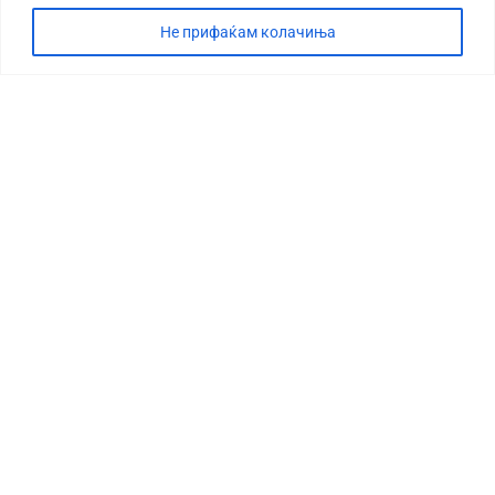
Не прифаќам колачиња
СТОРИЈА
ДЕБАТА
САБОТАЖА
ТИМ
КОНТАКТ