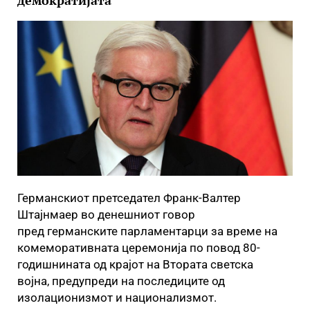
демократијата
Германскиот претседател Франк-Валтер
Штајнмаер во денешниот говор
пред германските парламентарци за време на
комеморативната церемонија по повод 80-
годишнината од крајот на Втората светска
војна, предупреди на последиците од
изолационизмот и национализмот.