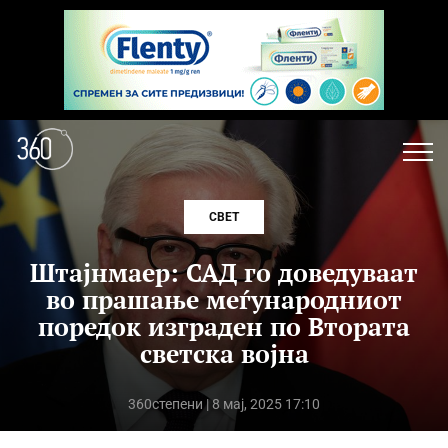
СВЕТ
Штајнмаер: САД го доведуваат
во прашање меѓународниот
поредок изграден по Втората
светска војна
360степени
| 8 мај, 2025 17:10