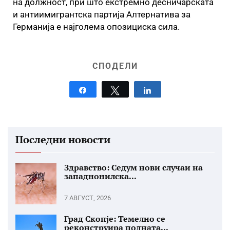
на должност, при што екстремно десничарската
и антиимигрантска партија Алтернатива за
Германија е најголема опозициска сила.
СПОДЕЛИ
Share
Tweet
Share
Последни новости
Здравство: Седум нови случаи на
западнонилска...
7 АВГУСТ, 2026
Град Скопје: Темелно се
реконструира подната...