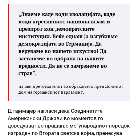
„Знаеме каде води изолацијата, каде
води агресивниот национализам и
презирот кон демократските
институции. Веќе еднаш ја изгубивме
демократијата во Германија. Да
веруваме во нашето искуство! Да
застанеме во одбрана на нашите
вредности. Да не се замрзнеме во
страв“,
изјави претседателот во обраќањето пред Долниот
дом на германскиот парламент.
Штајнмајер нагласи дека Соединетите
Американски Држави во моментов го
доведуваат во прашање меѓународниот поредок
изграден по Втората светска војна, пренесува