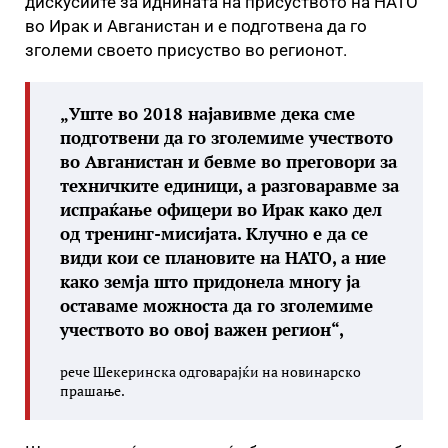
дискусиите за иднината на присуството на НАТО
во Ирак и Авганистан и е подготвена да го
зголеми своето присуство во регионот.
„Уште во 2018 најавивме дека сме
подготвени да го зголемиме учеството
во Авганистан и бевме во преговори за
техничките единици, а разговаравме за
испраќање офицери во Ирак како дел
од тренинг-мисијата. Клучно е да се
види кои се плановите на НАТО, а ние
како земја што придонела многу ја
оставаме можноста да го зголемиме
учеството во овој важен регион“,
рече Шекеринска одговарајќи на новинарско
прашање.