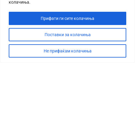
колачиња.
Прифати ги сите колачиња
Поставки за колачиња
Не прифаќам колачиња
СТОРИЈА
ДЕБАТА
САБОТАЖА
ТИМ