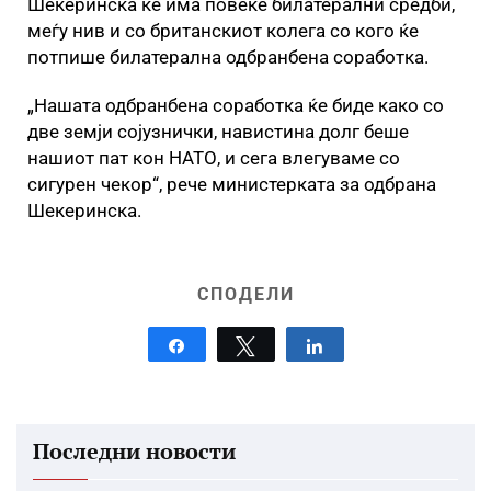
Шекеринска ќе има повеќе билатерални средби,
меѓу нив и со британскиот колега со кого ќе
потпише билатерална одбранбена соработка.
„Нашата одбранбена соработка ќе биде како со
две земји сојузнички, навистина долг беше
нашиот пат кон НАТО, и сега влегуваме со
сигурен чекор“, рече министерката за одбрана
Шекеринска.
СПОДЕЛИ
Share
Tweet
Share
Последни новости