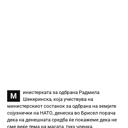
инистерката за одбрана Радмила
М
Шекеринска, која учествува на
министерскиот состанок за одбрана на земјите
сојузнички на НАТО, денеска во Брисел порача
дека на денешната средба ќе покажеме дека не
сме веќе тема на масата, туку членка.