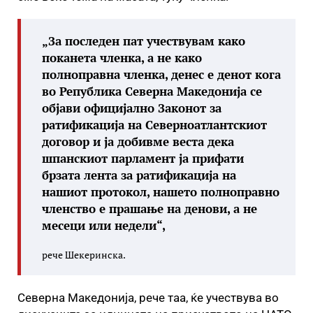
„За последен пат учествувам како
поканета членка, а не како
полноправна членка, денес е денот кога
во Република Северна Македонија се
објави официјално Законот за
ратификација на Северноатлантскиот
договор и ја добивме веста дека
шпанскиот парламент ја прифати
брзата лента за ратификација на
нашиот протокол, нашето полноправно
членство е прашање на денови, а не
месеци или недели“,
рече Шекеринска.
Северна Македонија, рече таа, ќе учествува во