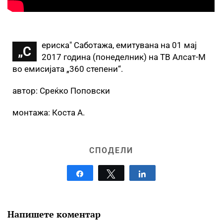
ериска" Саботажа, емитувана на 01 мај
„С
2017 година (понеделник) на ТВ Алсат-М
во емисијата „360 степени“.
автор: Среќко Поповски
монтажа: Коста А.
СПОДЕЛИ
Share
Tweet
Share
Напишете коментар