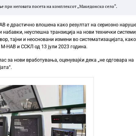
е при неговата посета на комплексот „Македонско село“.
НАВ е драстично влошена како резултат на сериозно наруш
и набавки, неуспешна транзиција на нови технички системи
р, тајни и неосновани измени во систематизацијата, како
М-НАВ и ССКЛ од 13 јули 2023 година.
ас за нови вработувања, оценувајќи дека „не одговара на
ата“.