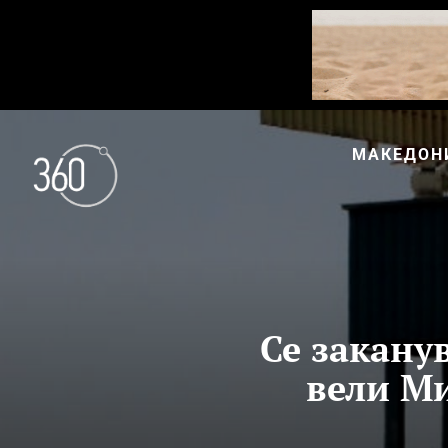
МАКЕДОН
Се закану
вели Ми