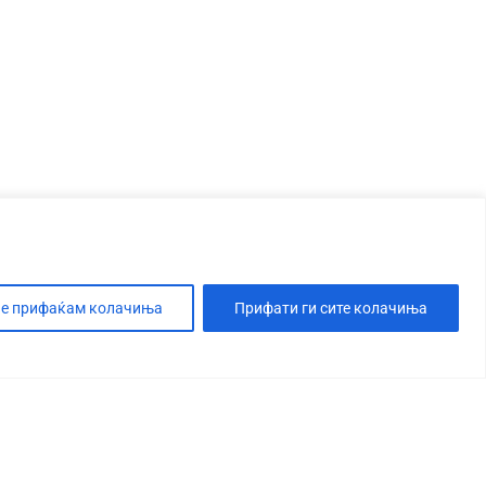
е прифаќам колачиња
Прифати ги сите колачиња
Т