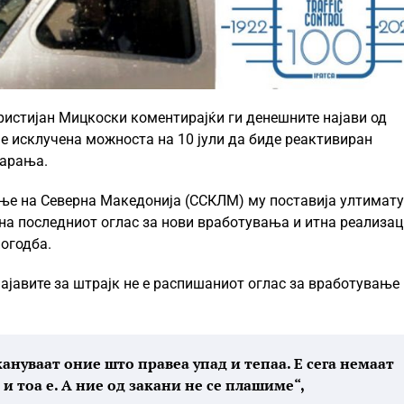
ристијан Мицкоски коментирајќи ги денешните најави од
е исклучена можноста на 10 јули да биде реактивиран
барања.
ње на Северна Македонија (ССКЛМ) му поставија ултимат
а последниот оглас за нови вработувања и итна реализац
огодба.
ајавите за штрајк не е распишаниот оглас за вработување
кануваат оние што правеа упад и тепаа. Е сега немаат
и тоа е. А ние од закани не се плашиме“,