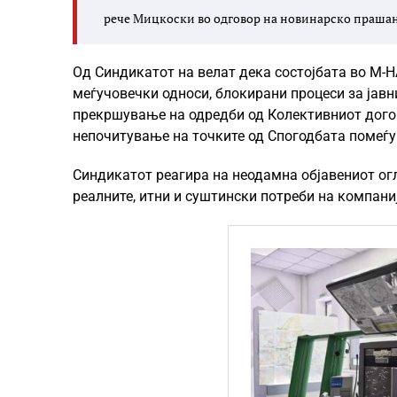
рече Мицкоски во одговор на новинарско прашањ
Од Синдикатот на велат дека состојбата во М-
меѓучовечки односи, блокирани процеси за јавн
прекршување на одредби од Колективниот догово
непочитување на точките од Спогодбата помеѓу 
Синдикатот реагира на неодамна објавениот огл
реалните, итни и суштински потреби на компаниј