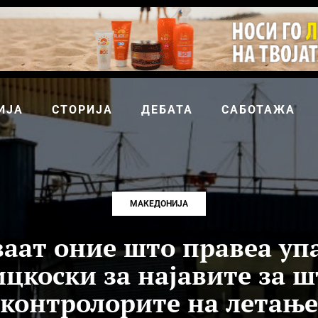
ИЈА
СТОРИЈА
ДЕБАТА
САБОТАЖА
МАКЕДОНИЈА
ваат оние што правеа упа
цкоски за најавите за ш
контролорите на летање