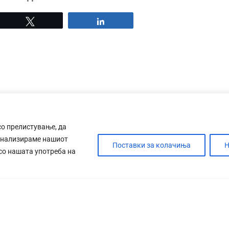
Tweet
Share
со прелистување, да
анализираме нашиот
Поставки за колачиња
Н
 со нашата употреба на
ДЕБАТА
САБОТАЖА
ТИМ
КОНТАК