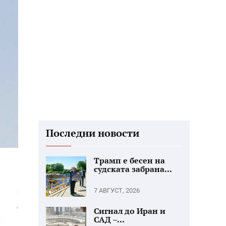
Последни новости
Трамп е бесен на
судската забрана...
7 АВГУСТ, 2026
Сигнал до Иран и
САД –...