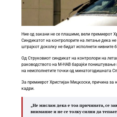
Ние од закани не се плашиме, вели премиерот Х
Синдикатот на контролорите на летање дека не 
штрајкот доколку не бидат исполнети нивните 
Од Струковиот синдикат на контролори на лета
раководството на М-НАВ барајќи поништување н
на неисполнетите точки од минатогодишната Сп
За премиерот Христијан Мицкоски, причина за н
кадри.
„Не мислам дека е тоа причината, се за
внимание и не се толку силни да тепаат 