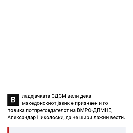
ладејачката СДСМ вели дека
В
македонскиот јазик е признаен и го
повика потпретседателот на ВМРО-ДПМНЕ,
Александар Николоски, да не шири лажни вести.