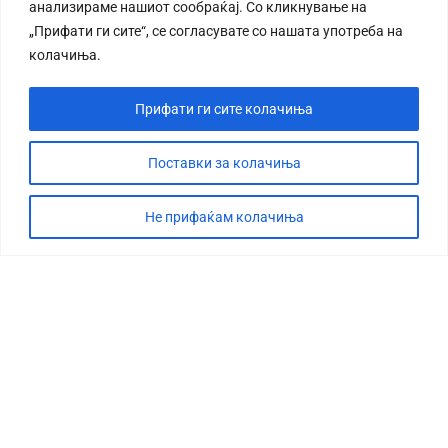
анализираме нашиот сообраќај. Со кликнување на
„Прифати ги сите“, се согласувате со нашата употреба на
колачиња.
Прифати ги сите колачиња
Поставки за колачиња
Не прифаќам колачиња
СТОРИЈА
ДЕБАТА
САБОТАЖА