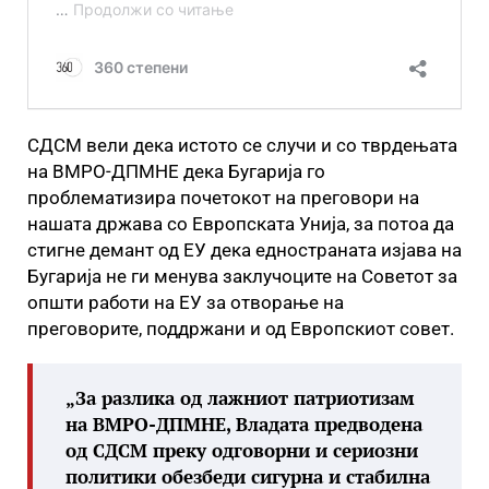
СДСМ вели дека истото се случи и со тврдењата
на ВМРО-ДПМНЕ дека Бугарија го
проблематизира почетокот на преговори на
нашата држава со Европската Унија, за потоа да
стигне демант од ЕУ дека едностраната изјава на
Бугарија не ги менува заклучоците на Советот за
општи работи на ЕУ за отворање на
преговорите, поддржани и од Европскиот совет.
„За разлика од лажниот патриотизам
на ВМРО-ДПМНЕ, Владата предводена
од СДСМ преку одговорни и сериозни
политики обезбеди сигурна и стабилна