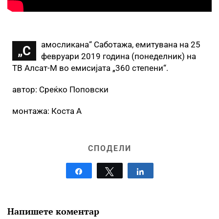
амосликана“ Саботажа, емитувана на 25
„С
февруари 2019 година (понеделник) на
ТВ Алсат-М во емисијата „360 степени“.
автор: Среќко Поповски
монтажа: Коста А
СПОДЕЛИ
Share
Tweet
Share
Напишете коментар