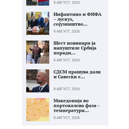
8 АВГУСТ, 2026
Инфантино и ФИФА
– лускуз,
сојузништво...
8 АВГУСТ, 2026
Шест новинари ја
напуштиле Србија
поради...
8 АВГУСТ, 2026
СДСМ прашува дали
и Савески е...
8 АВГУСТ, 2026
Македонија во
портокалова фаза –
температури...
8 АВГУСТ, 2026