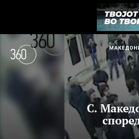
МАКЕДОН
С. Макед
споре