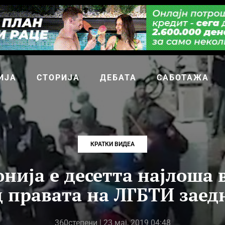
ИЈА
СТОРИЈА
ДЕБАТА
САБОТАЖА
КРАТКИ ВИДЕА
онија е десетта најлоша 
д прaвата на ЛГБТИ заед
360степени
| 23 мај, 2019 04:48