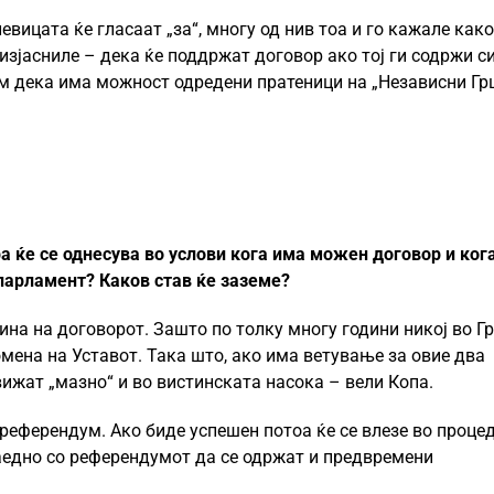
вицата ќе гласаат „за“, многу од нив тоа и го кажале како
изјасниле – дека ќе поддржат договор ако тој ги содржи с
ам дека има можност одредени пратеници на „Независни Гр
а ќе се однесува во услови кога има можен договор и кога
 парламент? Каков став ќе заземе?
на на договорот. Зашто по толку многу години никој во Гр
омена на Уставот. Така што, ако има ветување за овие два
вижат „мазно“ и во вистинската насока – вели Копа.
 референдум. Ако биде успешен потоа ќе се влезе во проце
заедно со референдумот да се одржат и предвремени