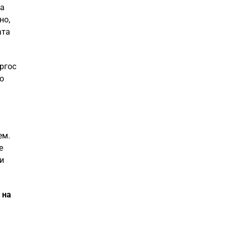
на
но,
ата
ргос
о
ем.
е
ли
 на