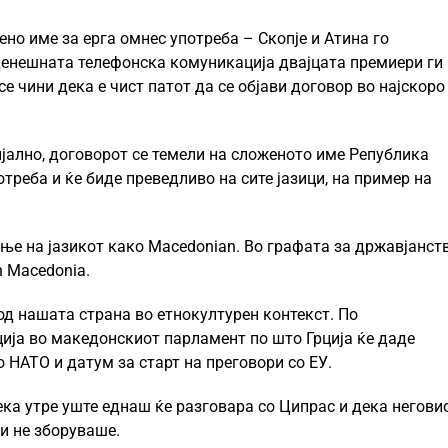
ено име за ерга омнес употреба – Скопје и Атина го
енешната телефонска комуникација двајцата премиери ги
се чини дека е чист патот да се објави договор во најскоро
ијално, договорот се темели на сложеното име Република
треба и ќе биде преведливо на сите јазици, на пример на
ње на јазикот како Macedonian. Во графата за државјанст
h Macedonia.
од нашата страна во етнокултурен контекст. По
ија во македонскиот парламент по што Грција ќе даде
 НАТО и датум за старт на преговори со ЕУ.
ка утре уште еднаш ќе разговара со Ципрас и дека негови
ли не зборуваше.