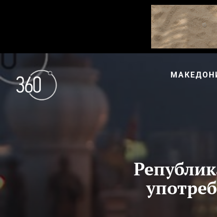
МАКЕДОН
Републик
употреб