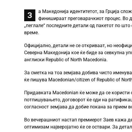
а Македонија идентитетот, за Грција слож
З
финишираат преговарачкиот процес. Во д
„пеглале“ последните детали од пакетот по што 
време.
Официјално, детали не се откриваат, но неофиц
Северна Македонија кое ќе биде за севкупна упо
англиски Republic of North Macedonia.
За сметка на тоа земјава добива чисто именува
ќе пишува Macedonian/citizen of Republic of Nort
Придавката Macedonian ќе може да се користи 
потпишувањето, договорот ќе оди на ратификац
согласност земјава да добие покана за прием во
Во вечерашниот настап премиерот Заев кажа де
оптимизам најверојатно ќе се оствари. За дета