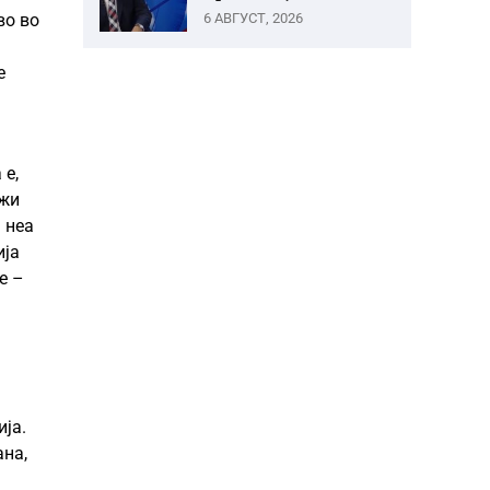
во во
6 АВГУСТ, 2026
е
 е,
ржи
 неа
ија
е –
ја.
ана,