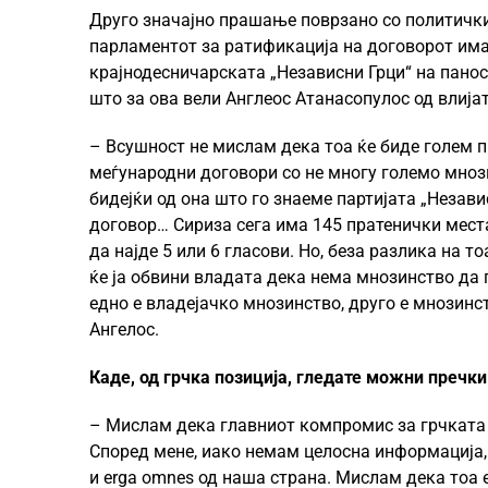
Друго значајно прашање поврзано со политичкит
парламентот за ратификација на договорот има
крајнодесничарската „Независни Грци“ на панос
што за ова вели Англеос Атанасопулос од влија
– Всушност не мислам дека тоа ќе биде голем п
меѓународни договори со не многу големо мнози
бидејќи од она што го знаеме партијата „Незави
договор… Сириза сега има 145 пратенички места
да најде 5 или 6 гласови. Но, беза разлика на т
ќе ја обвини владата дека нема мнозинство да 
едно е владејачко мнозинство, друго е мнозин
Ангелос.
Каде, од грчка позиција, гледате можни пречк
– Мислам дека главниот компромис за грчката 
Според мене, иако немам целосна информација, 
и erga omnes од наша страна. Мислам дека тоа