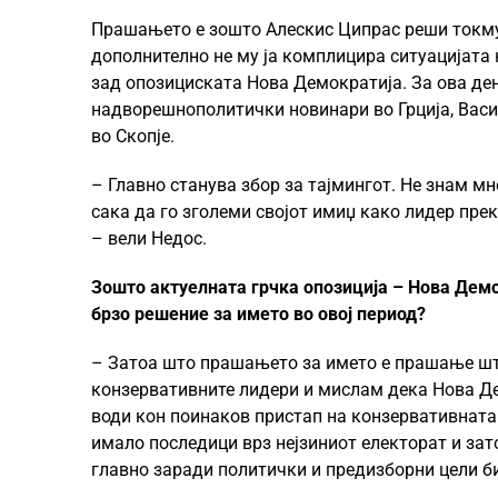
Прашањето е зошто Алескис Ципрас реши токму 
дополнително не му ја комплицира ситуацијата
зад опозициската Нова Демократија. За ова ден
надворешнополитички новинари во Грција, Васил
во Скопје.
– Главно станува збор за тајмингот. Не знам мн
сака да го зголеми својот имиџ како лидер пр
– вели Недос.
Зошто актуелната грчка опозиција – Нова Демо
брзо решение за името во овој период?
– Затоа што прашањето за името е прашање што
конзервативните лидери и мислам дека Нова Де
води кон поинаков пристап на конзервативната 
имало последици врз нејзиниот електорат и за
главно заради политички и предизборни цели би