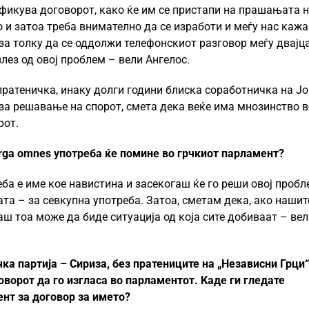
ификува договорот, како ќе им се пристапи на прашањата 
 и затоа треба внимателно да се изработи и меѓу нас кажа
за толку да се оддолжи телефонскиот разговор меѓу двајц
лез од овој проблем – вели Ангелос.
пратеничка, инаку долги години блиска соработничка на Јо
за решавање на спорот, смета дека веќе има мнозинство в
рот.
rga omnes употреба ќе помине во грчкиот парламент?
еба е име кое навистина и засекогаш ќе го реши овој пробл
ата – за севкупна употреба. Затоа, сметам дека, ако нашит
аш тоа може да биде ситуација од која сите добиваат – ве
ка партија – Сириза, без пратениците на „Независни Грци“
ворот да го изгласа во парламентот. Каде ги гледате
ент за договор за името?