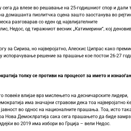
сега да влезе во решавање на 25-годишниот спор и дали 
 на домашанта пиолитчка сцена зашто заостанува во рејти
еска разговарав со еден од највлијателните
ис, Недос, од тиражниот весник „Катимерини“, кој деновив
огу за Сириза, но најверојатно, Алескис Ципрас како преми
еку испорачување решение за прашање кое постои 26-27 год
кратија толку се противи на процесот за името и изнаоѓа
 повеќе влијае врз мислењето на десничарските лидери,
мократија има значајни стравови дека тоа најверојатно ќ
јавност во однос на националните прашања. Тоа, исто така
тоа Нова Демоклратија сака сега прашањето да биде замр
дејќи во 2019 има избори во Грција – вели Недос.