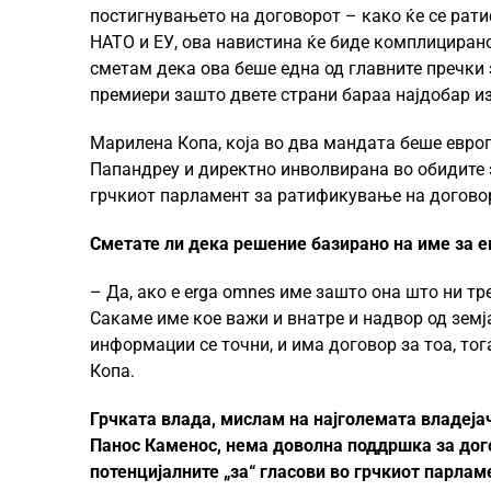
постигнувањето на договорот – како ќе се рат
НАТО и ЕУ, ова навистина ќе биде комплицирано
сметам дека ова беше една од главните пречки 
премиери зашто двете страни бараа најдобар из
Марилена Копа, која во два мандата беше евро
Папандреу и директно инволвирана во обидите 
грчкиот парламент за ратификување на догово
Сметате ли дека решение базирано на име за e
– Да, ако е erga omnes име зашто она што ни тр
Сакаме име кое важи и внатре и надвор од земј
информации се точни, и има договор за тоа, тог
Копа.
Грчката влада, мислам на најголемата владејач
Панос Каменос, нема доволна поддршка за дого
потенцијалните „за“ гласови во грчкиот парлам