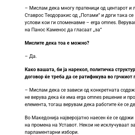
– Мислам дека многу пратеници од центарот и ле
Ставрос Теодоракис од „Потами“ и дрги така се 
услови кои ги споменавме – erga omnes. Верув
на Панос Каменос да гласаат „за“
Мислите дека тоа е можно?
– Да.
Како вашата, би ја нарекол, политичка структур
договор ќе треба да се ратификува во грчкиот
– Мислам дека се зависи од конкретната содржи
не верува дека ќе има erga omnes решение и пр
елемента, тогаш верувам дека работите ќе се д
Во Македонија најверојатно наесен ќе се одржи
на промена на Уставот. Некои не исклучуваат 
парламентарни избори.