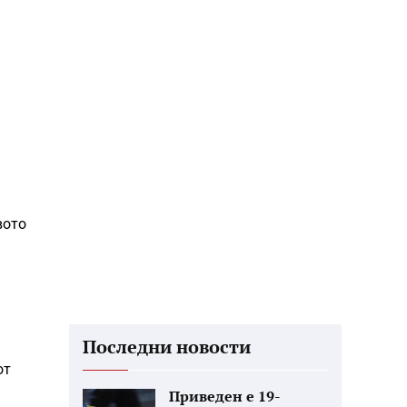
вото
Последни новости
от
Приведен е 19-