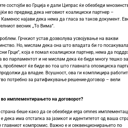
е состојби во Грција е дали Ципрас ќе обезбеди мнозинст
јќи во предвид дека неговиот коалициски партнер –
 Каменос најави дека нема да гласа за таков документ. Ев
телниот весник „То Вима“.
роблем. Грчкиот устав дозволува усвојување на вакви
нство. Но, мислам дека она што владата би го посакувала
сни Грци“, која е помал коалициски партнер, нема да подд
 во парламентот и не мислам дека ќе биде многу тешко за
оа, проблемот ќе биде во тоа што главната опозициска парт
продолжи да владее. Всушност, ова ги комплицира работит
ство потребно за ратификување решение-договор – вели
и во имплементирањето на договорот?
страна беше како да се обезбеди erga omnes имплементаци
е дека има отстапка за јазикот и идентитетот од ваша стр
 е главниот компромис. Важно е и секвенционирањето по