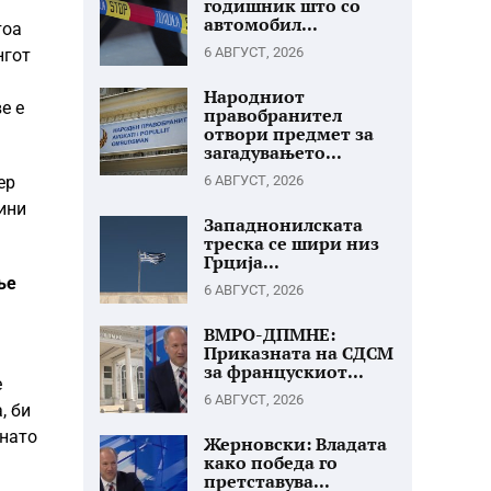
годишник што со
автомобил...
тоа
6 АВГУСТ, 2026
нгот
Народниот
е е
правобранител
отвори предмет за
загадувањето...
ер
6 АВГУСТ, 2026
ини
Западнонилската
треска се шири низ
Грција...
ње
6 АВГУСТ, 2026
ВМРО-ДПМНЕ:
Приказната на СДСМ
за францускиот...
е
6 АВГУСТ, 2026
, би
знато
Жерновски: Владата
како победа го
претставува...