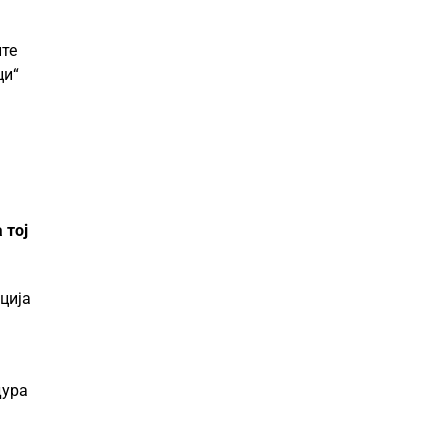
ите
ци“
 тој
ција
дура