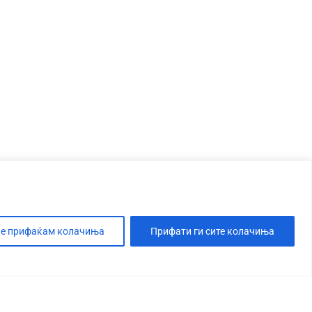
е прифаќам колачиња
Прифати ги сите колачиња
Т