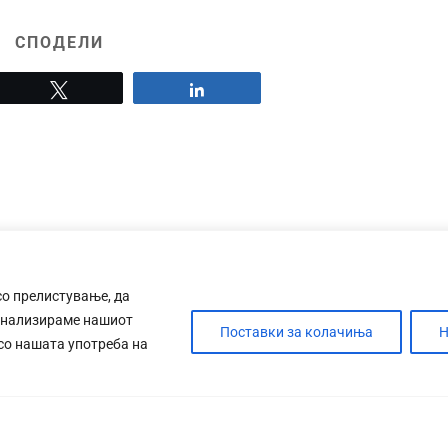
СПОДЕЛИ
Tweet
Share
со прелистување, да
анализираме нашиот
Поставки за колачиња
Н
 со нашата употреба на
ДЕБАТА
САБОТАЖА
ТИМ
КОНТАК