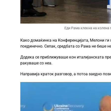
Еди Рама клекна на колена 
Како домаќинка на Конференцијата, Мелони ги 
поединечно. Сепак, средбата со Рама не беше н
Додека се приближуваше кон италијанската прем
ракуваше со неа.
Направија краток разговор, а потоа заедно по