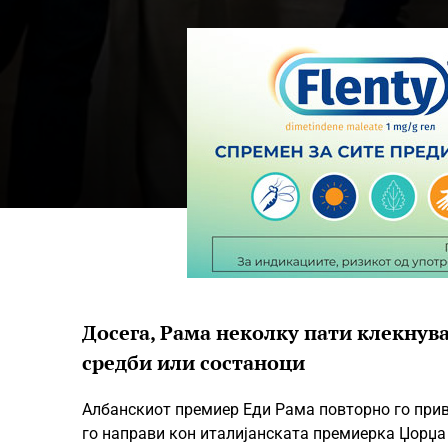
Досега, Рама неколку пати клекнув
средби или состаноци
Албанскиот премиер Еди Рама повторно го прив
го направи кон италијанската премиерка Џорџа