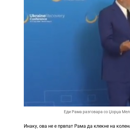
Еди Рама разговара со Џорџа Мел
Инаку, ова не е првпат Рама да клекне на колен