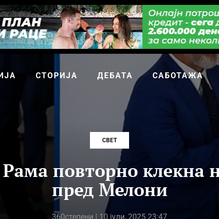
ИЈА
СТОРИЈА
ДЕБАТА
САБОТАЖА
СВЕТ
 Рама повторно клекна н
пред Мелони
360степени
| 10 јули, 2025 23:47