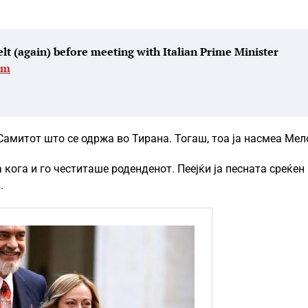
t (again) before meeting with Italian Prime Minister
3m
а Самитот што се одржа во Тирана. Тогаш, тоа ја насмеа Мел
кога и го честиташе роденденот. Пеејќи ја песната среќен
.