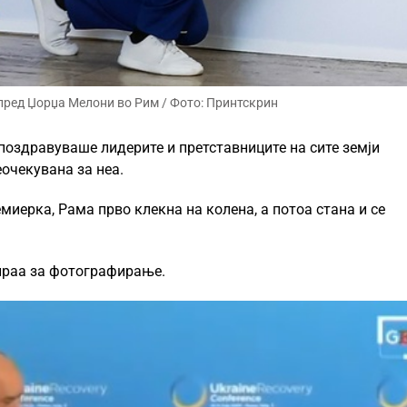
пред Џорџа Мелони во Рим / Фото: Принтскрин
поздравуваше лидерите и претставниците на сите земји
еочекувана за неа.
иерка, Рама прво клекна на колена, а потоа стана и се
зираа за фотографирање.