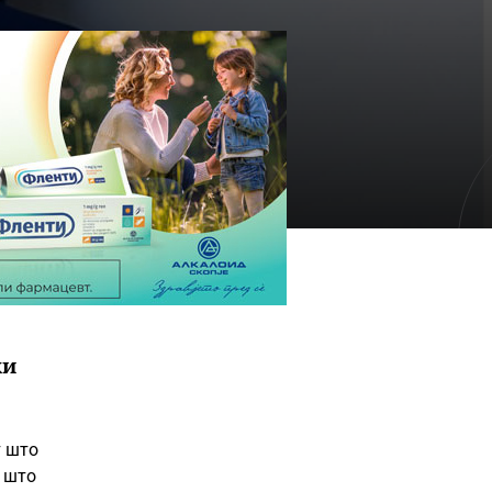
ки
т што
а што