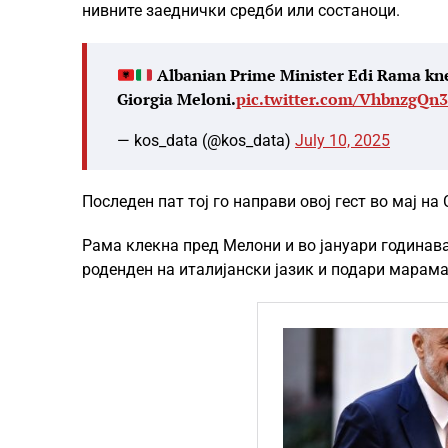
нивните заеднички средби или состаноци.
Albanian Prime Minister Edi Rama knel
Giorgia Meloni.
pic.twitter.com/VhbnzgQn
— kos_data (@kos_data)
July 10, 2025
Последен пат тој го направи овој гест во мај н
Рама клекна пред Мелони и во јануари годинава 
роденден на италијански јазик и подари марама