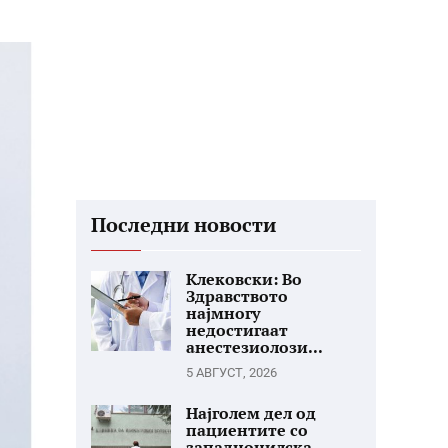
Последни новости
Клековски: Во
Здравството
најмногу
недостигаат
анестезиолози...
5 АВГУСТ, 2026
Најголем дел од
пациентите со
западнонилска...