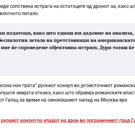
де сопствена истрага на остатоците од дронот за, како ш
пилотното летало.
ни податоци, како што еднаш им дадовме на анализа,
беспилотни летала на претставници на американскат
 ние ќе спроведеме објективна истрага. Дури тогаш ќе
рсона нон грата“ рускиот конзул во југоисточниот романск
апушти земјата откако, како што објавија романските влас
дот Галац за време на синоќешниот напад на Москва врз
“ рускиот конзул по упадот на дрон во пограничниот град 