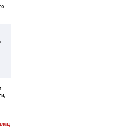
то
а
и
ти,
Галац