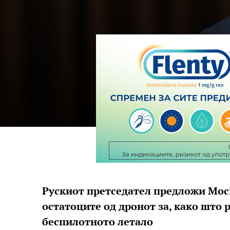
Рускиот претседател предложи Моск
остатоците од дронот за, како што р
беспилотното летало