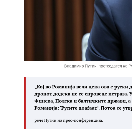
Владимир Путин, претседател на 
„Кој во Романија вели дека ова е руски
дронот додека не се спроведе истрага.
Финска, Полска и балтичките држави, а
Романија: ‘Русите доаѓаат’. Потоа се ут
рече Путин на прес-конференција.