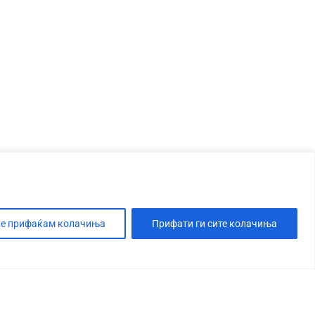
е прифаќам колачиња
Прифати ги сите колачиња