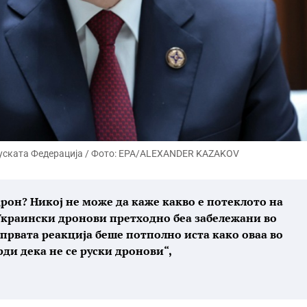
Руската Федерација / Фото: EPA/ALEXANDER KAZAKOV
 дрон? Никој не може да каже какво е потеклото на
 Украински дронови претходно беа забележани во
 првата реакција беше потполно иста како оваа во
врди дека не се руски дронови“,