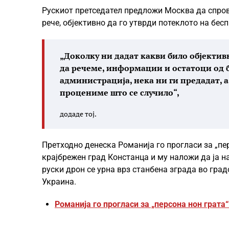
Рускиот претседател предложи Москва да спрове
рече, објективно да го утврди потеклото на бес
„Доколку ни дадат какви било објектив
да речеме, информации и остатоци од 
администрација, нека ни ги предадат, а
процениме што се случило“,
додаде тој.
Претходно денеска Романија го прогласи за „пе
крајбрежен град Констанца и му наложи да ја н
руски дрон се урна врз станбена зграда во гра
Украина.
Романија го прогласи за „персона нон грата