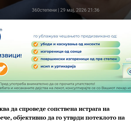
360степени
| 29 мај, 2026 21:36
ва да спроведе сопствена истрага на
ече, објективно да го утврди потеклото на