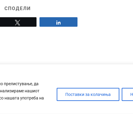
СПОДЕЛИ
Tweet
Share
со прелистување, да
анализираме нашиот
Поставки за колачиња
Н
 со нашата употреба на