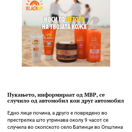
Пукањето, информираат од МВР, се
случило од автомобил кон друг автомобил
Едно лице почина, а друго е повредено во
престрелка што утринава околу 9 часот се
случила во скопското село Батинци во Општина