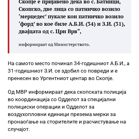
Скопје е пријавено дека во с. Батинци,
Скопско, две лица со патничко возило
‘мерцедес’ пукале кон патничко возило
‘форд’ во кое биле А.Б.И. (34) и З.И. (31),
двајцата од с. Црн Врв“,
информираат од Министерството.
На самото место починал 34-годишниот А.Б.И., а
31-годишниот З.И. се здобил со повреди и е
пренесен во Ургентниот центар во Скопје.
Од МВР информираат дека скопската полиција
во координација со Одделот за специјални
полициски операции и Одделот за
воздухопловни единици презема мерки за
пронаоѓање на сторителите и расчистување на
случајот.