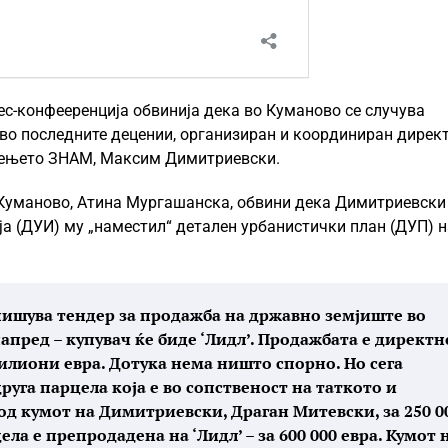
с-конфееренција обвинија дека во Куманово се случува
во последните децении, организиран и координиран дирек
жењето ЗНАМ, Максим Димитриевски.
Куманово, Атина Мургашанска, обвини дека Димитриевски
ја (ДУИ) му „наместил“ детален урбанистички план (ДУП) н
пишува тендер за продажба на државно земјиште во
апред – купувач ќе биде ‘Лидл’. Продажбата е директн
 милиони евра. Дотука нема ништо спорно. Но сега
руга парцела која е во сопственост на таткото и
од кумот на Димитриевски, Драган Митевски, за 250 0
ела е препродадена на ‘Лидл’ – за 600 000 евра. Кумот 