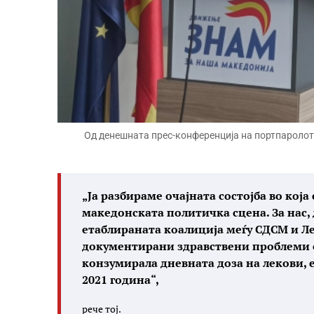
Од денешната прес-конференција на портпароло
„Ја разбираме очајната состојба во која
македонската политичка сцена. За нас
етаблираната коалиција меѓу СДСМ и Л
документирани здравствени проблеми од
конзумирала дневната доза на лекови, 
2021 година“,
рече тој.