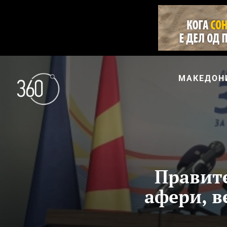
МАКЕДОН
Правите
афери, в