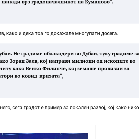
о напади врз градоначалникот на Куманово“,
, како и дека тоа го докажале многупати досега.
Дубаи. Не градиме облакодери во Дубаи, туку градиме з
како Зоран Заев, кој направи милиони од ископите во
, ниту како Венко Филипче, кој земаше провизии за
атори во ковид-кризата“,
его, сега градот е пример за локален развој, кој како ник