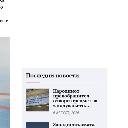
ка
ко
ички
Последни новости
Народниот
правобранител
отвори предмет за
загадувањето...
6 АВГУСТ, 2026
Западнонилската