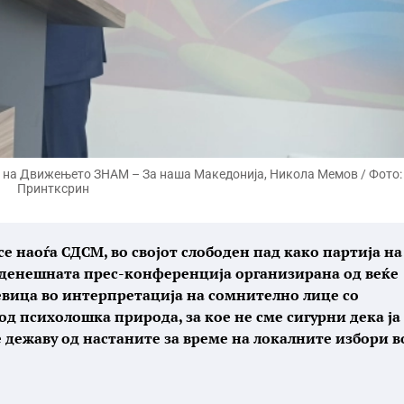
т на Движењето ЗНАМ – За наша Македонија, Никола Мемов / Фото:
Принтксрин
 се наоѓа СДСМ, во својот слободен пад како партија на
, денешната прес-конференција организирана од веќе
евица во интерпретација на сомнително лице со
 психолошка природа, за кое не сме сигурни дека ја
е дежаву од настаните за време на локалните избори в