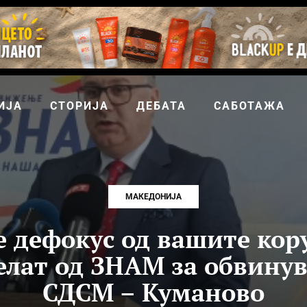
ИЈА
СТОРИЈА
ДЕБАТА
САБОТАЖА
МАКЕДОНИЈА
 дефокус од вашите ко
елат од ЗНАМ за обвину
СДСМ – Куманово