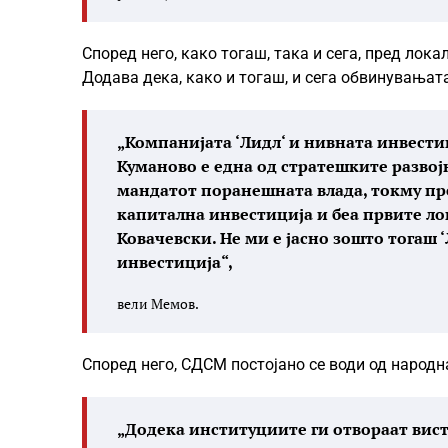
Според него, како тогаш, така и сега, пред лок
Додава дека, како и тогаш, и сега обвинувањата
„Компанијата ‘Лидл‘ и нивната инвести
Куманово е една од стратешките развојн
мандатот поранешната влада, токму пр
капитална инвестиција и беа првите л
Ковачевски. Не ми е јасно зошто тогаш ‘
инвестиција“,
вели Мемов.
Според него, СДСМ постојано се води од народн
„Додека институциите ги отвораат вист