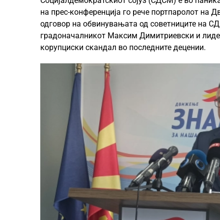
Социјалдемократскиот сојуз (СДСМ) е во паник
на прес-конференција го рече портпаролот на
одговор на обвинувањата од советниците на СД
градоначалникот Максим Димитриевски и лиде
корупциски скандал во последните децении.