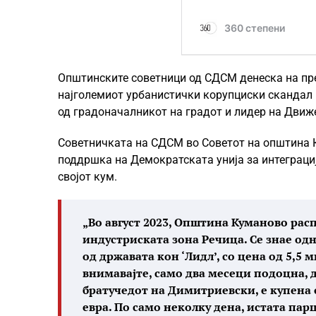
Општинските советници од СДСМ денеска на пре
најголемиот урбанистички корупциски скандал 
од градоначалникот на градот и лидер на Дви
Советничката на СДСМ во Советот на општина 
поддршка на Демократската унија за интеграци
својот кум.
„Во август 2023, Општина Куманово рас
индустриската зона Речица. Се знае одн
од државата кон ‘Лидл’, со цена од 5,5
внимавајте, само два месеци подоцна, д
братучедот на Димитриевски, е купена 
евра. По само неколку дена, истата парц