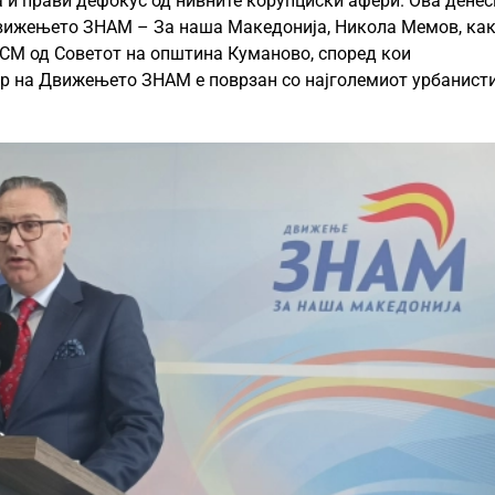
а и прави дефокус од нивните корупциски афери. Ова денес
 Движењето ЗНАМ – За наша Македонија, Никола Мемов, ка
СМ од Советот на општина Куманово, според кои
р на Движењето ЗНАМ е поврзан со најголемиот урбанист