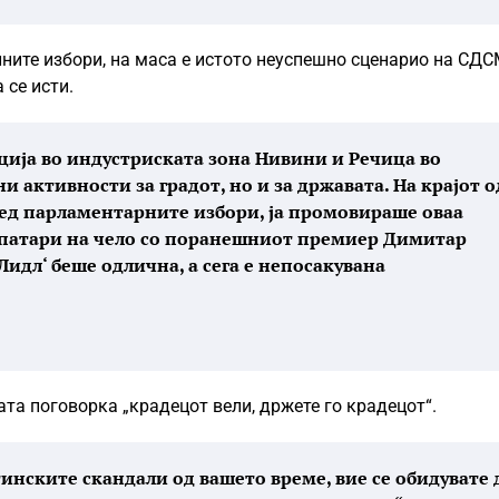
алните избори, на маса е истото неуспешно сценарио на СДС
 се исти.
ција во индустриската зона Нивини и Речица во
и активности за градот, но и за државата. На крајот о
ед парламентарните избори, ја промовираше оваа
опатари на чело со поранешниот премиер Димитар
Лидл‘ беше одлична, а сега е непосакувана
ата поговорка „крадецот вели, држете го крадецот“.
инските скандали од вашето време, вие се обидувате 