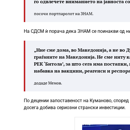
го одвлечете вниманието на јавноста с
посочи портпаролот на ЗНАМ.
На СДСМ ѝ порача дека ЗНАМ се поинакви од нив
„Ние сме дома, во Македонија, а не во 
граѓаните на Македонија. Не сме ниту 
РЕК ‘Битола’, за што сега има постапки
набавка на вакцини, реагенси и респор
додаде Мемов.
По децении запоставеност на Куманово, според н
досега добива сериозни странски инвестиции.