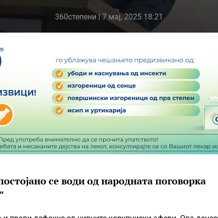
360степени
| 7 мај, 2025 18:21
постојано се води од народната поговорка
“