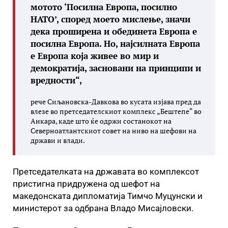
мотото ‘Посилна Европа, посилно
НАТО’, според моето мислење, значи
дека проширена и обединета Европа е
посилна Европа. Но, најсилната Европа
е Европа која живее во мир и
демократија, засновани на принципи и
вредности“,
рече Сиљановска-Давкова во кусата изјава пред да
влезе во претседателскиот комплекс „Бештепе“ во
Анкара, каде што ќе одржи состанокот на
Северноатлантскиот совет на ниво на шефови на
држави и влади.
Претседателката на државата во комплексот
пристигна придружена од шефот на
македонската дипломатија Тимчо Муцунски и
министерот за одбрана Владо Мисајловски.