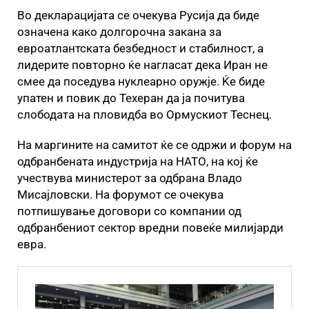
Во декларацијата се очекува Русија да биде
означена како долгорочна закана за
евроатлантската безбедност и стабилност, а
лидерите повторно ќе нагласат дека Иран не
смее да поседува нуклеарно оружје. Ќе биде
упатен и повик до Техеран да ја почитува
слободата на пловидба во Ормускиот Теснец.
На маргините на самитот ќе се одржи и форум на
одбранбената индустрија на НАТО, на кој ќе
учествува министерот за одбрана Владо
Мисајловски. На форумот се очекува
потпишување договори со компании од
одбранбениот сектор вредни повеќе милијарди
евра.