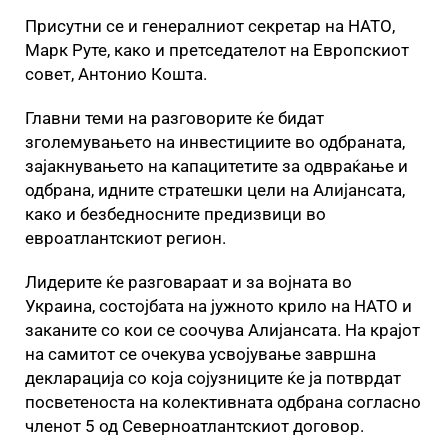
Присутни се и генералниот секретар на НАТО,
Марк Руте, како и претседателот на Европскиот
совет, Антонио Кошта.
Главни теми на разговорите ќе бидат
зголемувањето на инвестициите во одбраната,
зајакнувањето на капацитетите за одвраќање и
одбрана, идните стратешки цели на Алијансата,
како и безбедносните предизвици во
евроатлантскиот регион.
Лидерите ќе разговараат и за војната во
Украина, состојбата на јужното крило на НАТО и
заканите со кои се соочува Алијансата. На крајот
на самитот се очекува усвојување завршна
декларација со која сојузниците ќе ја потврдат
посветеноста на колективната одбрана согласно
членот 5 од Северноатлантскиот договор.