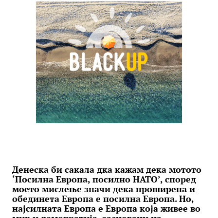
Денеска би сакала дка кажам дека мотото
‘Посилна Европа, посилно НАТО’, според
моето мислење значи дека проширена и
обединета Европа е посилна Европа. Но,
најсилната Европа е Европа која живее во