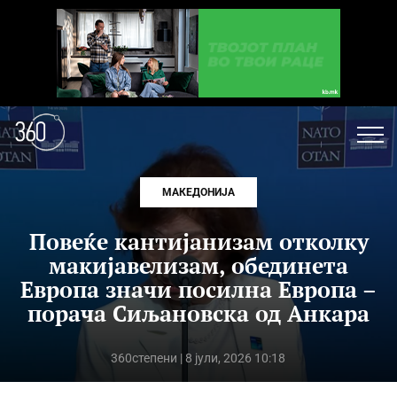
МАКЕДОНИЈА
Повеќе кантијанизам отколку
макијавелизам, обединета
Европа значи посилна Европа –
порача Сиљановска од Анкара
360степени
| 8 јули, 2026 10:18