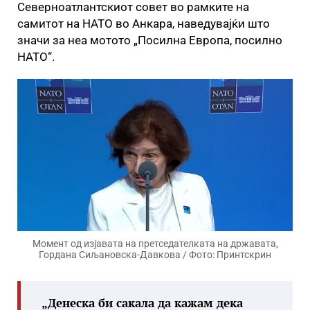
Северноатлантскиот совет во рамките на
самитот на НАТО во Анкара, наведувајќи што
значи за неа мотото „Посилна Европа, посилно
НАТО“.
Момент од изјавата на претседателката на државата,
Гордана Сиљановска-Давкова / Фото: Принтскрин
„Денеска би сакала да кажам дека