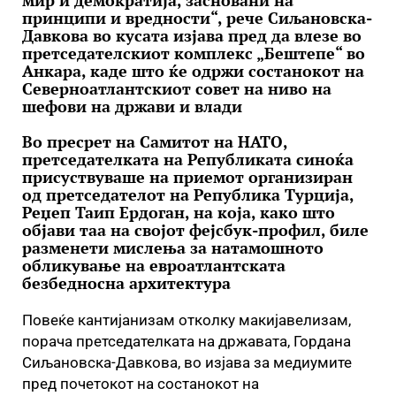
мир и демократија, засновани на
принципи и вредности“, рече Сиљановска-
Давкова во кусата изјава пред да влезе во
претседателскиот комплекс „Бештепе“ во
Анкара, каде што ќе одржи состанокот на
Северноатлантскиот совет на ниво на
шефови на држави и влади
Во пресрет на Самитот на НАТО,
претседателката на Републиката синоќа
присуствуваше на приемот организиран
од претседателот на Република Турција,
Реџеп Таип Ердоган, на која, како што
објави таа на својот фејсбук-профил, биле
разменети мислења за натамошното
обликување на евроатлантската
безбедносна архитектура
Повеќе кантијанизам отколку макијавелизам,
порача претседателката на државата, Гордана
Сиљановска-Давкова, во изјава за медиумите
пред почетокот на состанокот на