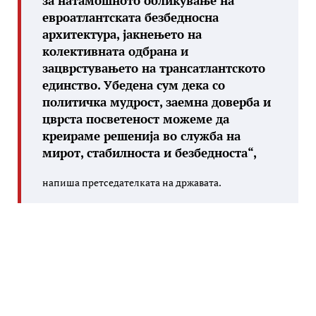
за натамошното обликување на
евроатлантската безбедносна
архитектура, јакнењето на
колективната одбрана и
зацврстувањето на трансатлантското
единство. Убедена сум дека со
политичка мудрост, заемна доверба и
цврста посветеност можеме да
креираме решенија во служба на
мирот, стабилноста и безбедноста“,
напиша претседателката на државата.