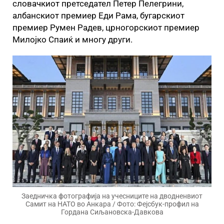
словачкиот претседател Петер Пелегрини,
албанскиот премиер Еди Рама, бугарскиот
премиер Румен Радев, црногорскиот премиер
Милојко Спаиќ и многу други.
Заедничка фотографија на учесниците на дводненвиот
Самит на НАТО во Анкара / Фото: Фејсбук-профил на
Гордана Сиљановска-Давкова