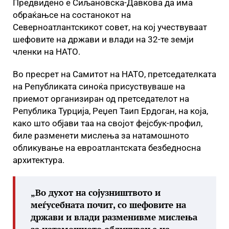
Предвидено е Сиљановска-Давкова да има
обраќањсе на состанокот на
Северноатлантскикот совет, на кој учествуваат
шефовите на држави и влади на 32-те земји
членки на НАТО.
Во пресрет на Самитот на НАТО, претседателката
на Републиката синоќа присуствуваше на
приемот организиран од претседателот на
Република Турција, Реџеп Таип Ердоган, на која,
како што објави таа на својот фејсбук-профил,
биле разменети мислења за натамошното
обликување на евроатлантската безбедносна
архитектура.
„Во духот на сојузништвото и
меѓусебната почит, со шефовите на
држави и влади разменивме мислења