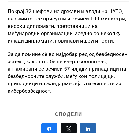
Покрај 32 шефови на држави и влади на НАТО,
на самитот се присутни и речиси 100 министри,
високи дипломати, претставници на
меѓународни организации, заедно со неколку
илјади дипломати, новинари и други гости.
За да помине сè во најдобар ред од безбедносен
аспект, како што беше вчера соопштено,
ангажирани се речиси 57 илјади припадници на
безбедносните служби, меѓу кои полицајци,
припадници на жандармеријата и ескперти за
кибербезбедност.
СПОДЕЛИ
Share
Tweet
Share