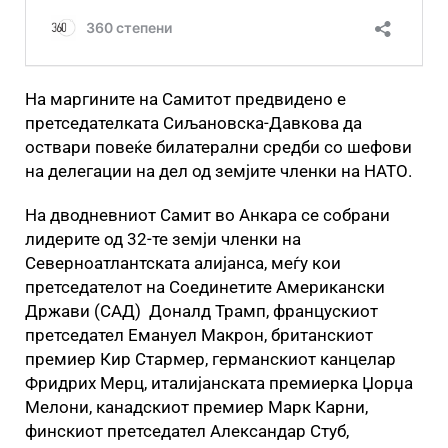
На маргините на Самитот предвидено е
претседателката Сиљановска-Давкова да
оствари повеќе билатерални средби со шефови
на делегации на дел од земјите членки на НАТО.
На дводневниот Самит во Анкара се собрани
лидерите од 32-те земји членки на
Северноатлантската алијанса, меѓу кои
претседателот на Соединетите Американски
Држави (САД) Доналд Трамп, францускиот
претседател Емануел Макрон, британскиот
премиер Кир Стармер, германскиот канцелар
Фридрих Мерц, италијанската премиерка Џорџа
Мелони, канадскиот премиер Марк Карни,
финскиот претседател Александар Стуб,