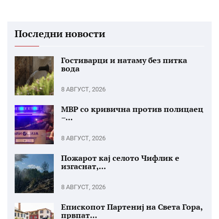
Последни новости
Гостиварци и натаму без питка
вода
8 АВГУСТ, 2026
МВР со кривична против полицаец
–...
8 АВГУСТ, 2026
Пожарот кај селото Чифлик е
изгаснат,...
8 АВГУСТ, 2026
Епископот Партениј на Света Гора,
првпат...