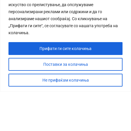
искуство со прелистување, да опслужуваме
персонализирани реклами или содржини и да го
анализираме нашиот сообраќај. Со кликнување на
„Прифати ги сите“, се согласувате со нашата употреба на
колачиња.
Прифати ги сите колачиња
Поставки за колачиња
Не прифаќам колачиња
СТОРИЈА