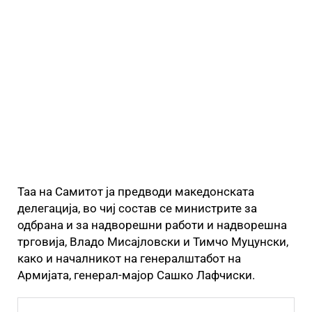
Таа на Самитот ја предводи македонската
делегација, во чиј состав се министрите за
одбрана и за надворешни работи и надворешна
трговија, Владо Мисајловски и Тимчо Муцунски,
како и началникот на генералштабот на
Армијата, генерал-мајор Сашко Лафчиски.